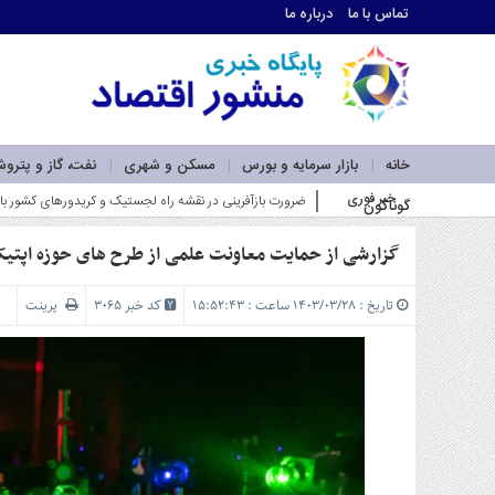
تماس با ما
درباره ما
اطلاعات
تماس
تماس
با
ما
خانه
بازار سرمایه و بورس
مسکن و شهری
نفت، گاز و پترو
درباره
خبر فوری
وزیر صمت بر گسترش همکاری‌های اقتصادی تهر_
گوناگون
ما
سرویس
ها
گزارشی از حمایت معاونت علمی از طرح های حوزه اپتیک
خانه
بازار
تاریخ : ۱۴۰۳/۰۳/۲۸ ساعت : ۱۵:۵۲:۴۳
کد خبر 3065
پرینت
سرمایه
و
بورس
مسکن
و
شهری
نفت،