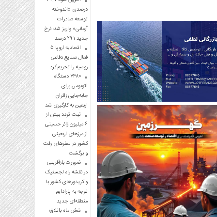
درصدی «اندوخته
توسعه صادرات
آرمانی» واریز شد؛ نرخ
جدید ۲۹.۱ درصد
اتحادیه اروپا ۵
فعال صنایع دفاعی
روسیه را تحریم کرد
۷۳۸۰ دستگاه
اتوبوس برای
جابه‌جایی زائران
اربعین به‌ کارگیری شد
ثبت تردد بیش از
۶ میلیون زائر حسینی
از مرزهای اربعینی
کشور در سفرهای رفت
و برگشت
ضرورت بازآفرینی
در نقشه راه لجستیک
و کریدورهای کشور با
توجه به پارادایم
منطقه‌ای جدید
شش ماه باتلاق؛