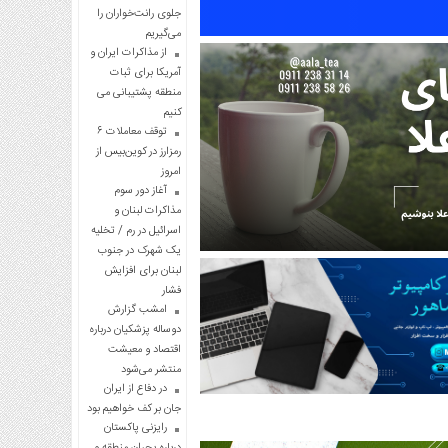
جلوی رانت‌خواران را
می‌گیریم
از مذاکرات ایران و
آمریکا برای ثبات
منطقه پشتیبانی می
کنیم
توقف معاملات ۶
رمزارز در کوین‌بیس از
امروز
آغاز دور سوم
مذاکرات لبنان و
اسرائیل در رم / تخلیه
یک شهرک در جنوب
لبنان برای افزایش
فشار
امشب گزارش
دوساله پزشکیان درباره
اقتصاد و معیشت
منتشر می‌شود
در دفاع از ایران
جان بر کف خواهیم بود
رایزنی پاکستان