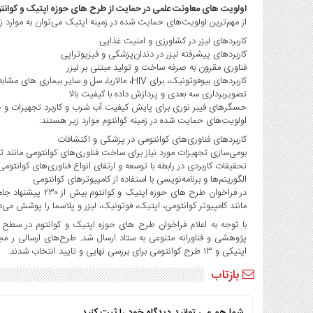
صنایع
اولویت های معاونت علمی در حمایت از طرح های حوزه اپتیک و کوانت
غذایی
از مهم‌ترین اولویت‌های حمایت شده در زمینه اپتیک می‌توان به موارد زیر
سیاسی
کاربردهای لیزر در کشاورزی و امنیت غذایی
کاربردهای پیشرفته لیزر در دندان‌پزشکی و فیزیوتراپی
و
فناوری مقرون به صرفه ساخت و تولید مبتنی بر لیزر
بین
کاربردهای بیوفوتونیک، برای
HIV
، مالاریا، سل و سایر بیماری های مشابه
الملل
تصویربرداری سه بعدی و پردازش داده با کیفیت بالا
نگاه
حسگرهای فیبر نوری برای پایش کیفیت آب شرب و کاربرد تجهیزات و
اولویت‌های حمایت شده در زمینه کوانتوم موارد زیر هستند:
روز
کاربردهای فناوری‌های کوانتومی در پزشکی و اکتشافات
گوناگون
بومی‌سازی تجهیزات مورد نیاز برای ساخت فناوری‌های کوانتومی مانند 
تحقیقات کاربردی در رابطه با توسعه و ارتقای انواع فناوری‌های کوانتومی
الگوریتم‌ها و برنامه‌نویسی با استفاده از کامپیوترهای کوانتومی
در فراخوان طرح های 
مانند کامپیوتر کوانتومی، اپتیک، فوتونیک، لیزر و پلاسما را پوشش می‌
با توجه به اعلام فراخوان طرح های حوزه اپتیک و کوانتوم در سطح
اپتیکی و ۱۳ طرح کوانتومی برای بررسی نهایی و تایید انتخاب شدند.
بازتاب
شما هم می توانید دیدگاه خود را ثبت کنید