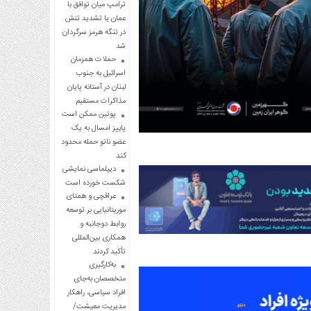
ترامپ میان توافق با
عمان یا تشدید تنش
در تنگه هرمز سرگردان
شد
حملات همزمان
اسرائیل به جنوب
لبنان در آستانه پایان
مذاکرات مستقیم
پوتین ممکن است
پاییز امسال به یک
عضو ناتو حمله محدود
کند
دیپلماسی نمایشی
شکست خورده است
عراقچی و همتای
موریتانیایی بر توسعه
روابط دوجانبه و
همکاری بین‌المللی
تأکید کردند
به‌کارگیری
متخصصان به‌جای
افراد سیاسی، راهکار
مدیریت معیشت/