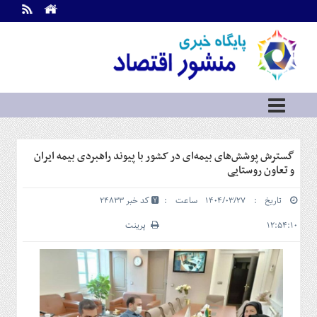
اطلاعات
تماس
تماس
با
ما
درباره
ما
سرویس
گسترش پوشش‌های بیمه‌ای در کشور با پیوند راهبردی بیمه ایران
ها
خانه
و تعاون روستایی
بازار
تاریخ : ۱۴۰۴/۰۳/۲۷ ساعت :
کد خبر 24833
سرمایه
و
۱۲:۵۴:۱۰
پرینت
بورس
مسکن
و
شهری
نفت،