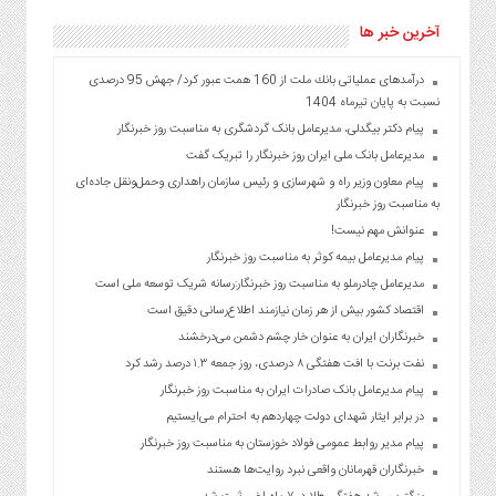
آخرین خبر ها
درآمدهای عملیاتی بانك ملت از 160 همت عبور كرد/ جهش 95 درصدی
نسبت به پایان تیرماه 1404
پیام دکتر بیگدلی، مدیرعامل بانک گردشگری به مناسبت روز خبرنگار
مدیرعامل بانک ملی ایران روز خبرنگار را تبریک گفت
پیام معاون وزیر راه و شهرسازی و رئیس سازمان راهداری وحمل‌ونقل جاده‌ای
به مناسبت روز خبرنگار
عنوانش مهم نیست!
پیام مدیرعامل بیمه کوثر به مناسبت روز خبرنگار
مدیرعامل چادرملو به مناسبت روز خبرنگار:رسانه شریک توسعه ملی است
اقتصاد کشور بیش از هر زمان نیازمند اطلاع‌رسانی دقیق است
خبرنگاران ایران به عنوان خار چشم دشمن می‌درخشند
نفت برنت با افت هفتگی ۸ درصدی، روز جمعه ۱.۳ درصد رشد کرد
پیام مدیرعامل بانک صادرات ایران به مناسبت روز خبرنگار
در برابر ایثار شهدای دولت چهاردهم به احترام می‌ایستیم
پیام مدیر روابط عمومی فولاد خوزستان به مناسبت روز خبرنگار
خبرنگاران قهرمانان واقعی نبرد روایت‌ها هستند