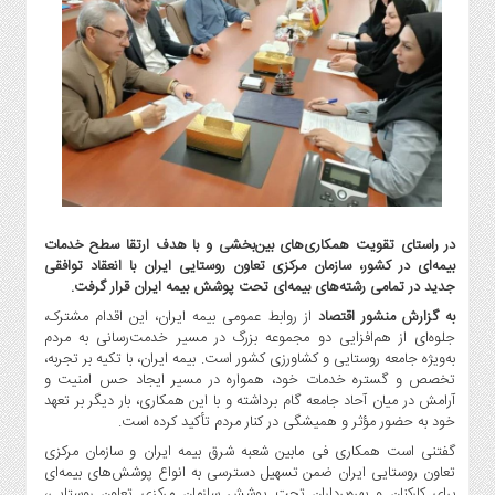
گاز
و
پتروشیمی
صنعت
و
خودرو
استارت
آپ
و
فن
در راستای تقویت همکاری‌های بین‌بخشی و با هدف ارتقا سطح خدمات
بیمه‌ای در کشور، سازمان مرکزی تعاون روستایی ایران با انعقاد توافقی
آوری
جدید در تمامی رشته‌های بیمه‌ای تحت پوشش بیمه ایران قرار گرفت.
بانک
به گزارش منشور اقتصاد
از روابط عمومی بیمه ایران، این اقدام مشترک،
،
جلوه‌ای از هم‌افزایی دو مجموعه بزرگ در مسیر خدمت‌رسانی به مردم
بیمه
به‌ویژه جامعه روستایی و کشاورزی کشور است. بیمه ایران، با تکیه بر تجربه،
و
تخصص و گستره خدمات خود، همواره در مسیر ایجاد حس امنیت و
ارز
آرامش در میان آحاد جامعه گام برداشته و با این همکاری، بار دیگر بر تعهد
دیجیتال
خود به حضور مؤثر و همیشگی در کنار مردم تأکید کرده است.
گفتنی است همکاری فی مابین شعبه شرق بیمه ایران و سازمان مرکزی
کشاورزی
تعاون روستایی ایران ضمن تسهیل دسترسی به انواع پوشش‌های بیمه‌ای
و
برای کارکنان و بهره‌برداران تحت پوشش سازمان مرکزی تعاون روستایی،