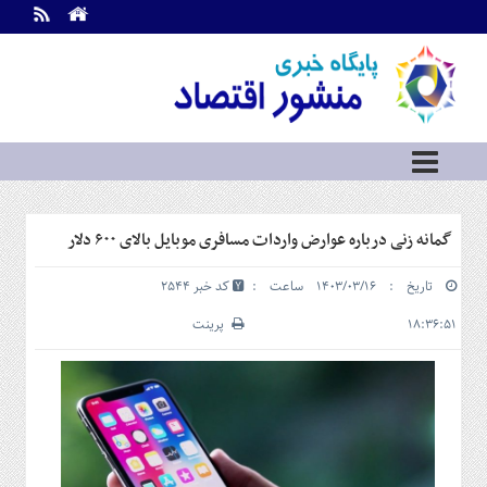
اطلاعات
تماس
تماس
با
ما
درباره
ما
سرویس
گمانه زنی درباره عوارض واردات مسافری موبایل بالای ۶۰۰ دلار
ها
خانه
تاریخ : ۱۴۰۳/۰۳/۱۶ ساعت :
کد خبر 2544
بازار
سرمایه
۱۸:۳۶:۵۱
پرینت
و
بورس
مسکن
و
شهری
نفت،