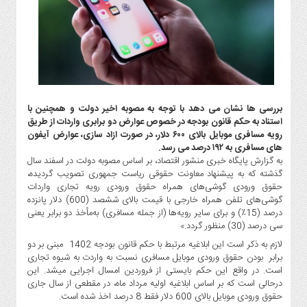
گاز
و
پتروشیمی
صنعت
و
خودرو
استارت
بررسی ها نشان می دهد با توجه به مصوبه اخیر دولت و همچنین با
آپ
استناد به حکم قانون بودجه در خصوص عوارض دو برابری واردات از طریق
رویه مسافری موبایل بالای ۶۰۰ دلار، در صورت ازاد سازی، عوارض آیفون
و
های مسافری به ۱۹۲ درصد می رسد.
فن
به گزارش پایگاه خبری منشور اقتصاد، بر اساس مصوبه دولت در اسفند سال
آوری
گذشته که به پیشنهاد معاونت حقوقی ریاست جمهوری تصویب گردیده،
بانک
حقوق ورودی گوشی‌های همراه حقوق ورودی رویه تجاری واردات
گوشی‌های تلفن همراه خارجی با قیمت بالای ششصد (600) دلار پانزده
،
درصد (15٪) و برای سایر رویه‌ها (از جمله مسافری) به‌مأخذ دو برابر یعنی
بیمه
سی درصد (30) منظور گردد.»
و
لازم به ذکر است این ابلاغیه مرتبط با حکم قانون بودجه 1402 مبنی بر دو
ارز
برابر بودن حقوق ورودی موبایل مسافری نسبت به واردت به شیوه تجاری
دیجیتال
است. در واقع این حکم بایستی از فروردین امسال اجرایی میشد. این
کشاورزی
درحالی است که بر اساس ابلاغیه اولیه مرداد ماه، در مقطعی از سال جاری
و
حقوق ورودی موبایل بالای 600 دلار فقط 8 درصد اخذ شده است.