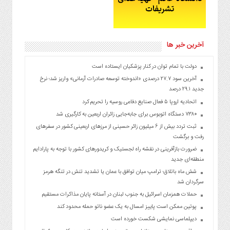
آخرین خبر ها
دولت با تمام توان در کنار پزشکیان ایستاده است
آخرین سود ۲۷.۷ درصدی «اندوخته توسعه صادرات آرمانی» واریز شد؛ نرخ
جدید ۲۹.۱ درصد
اتحادیه اروپا ۵ فعال صنایع دفاعی روسیه را تحریم کرد
۷۳۸۰ دستگاه اتوبوس برای جابه‌جایی زائران اربعین به‌ کارگیری شد
ثبت تردد بیش از ۶ میلیون زائر حسینی از مرزهای اربعینی کشور در سفرهای
رفت و برگشت
ضرورت بازآفرینی در نقشه راه لجستیک و کریدورهای کشور با توجه به پارادایم
منطقه‌ای جدید
شش ماه باتلاق؛ ترامپ میان توافق با عمان یا تشدید تنش در تنگه هرمز
سرگردان شد
حملات همزمان اسرائیل به جنوب لبنان در آستانه پایان مذاکرات مستقیم
پوتین ممکن است پاییز امسال به یک عضو ناتو حمله محدود کند
دیپلماسی نمایشی شکست خورده است