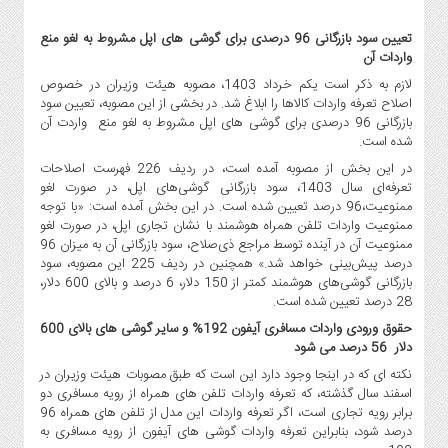
صنایع
غذایی
تعیین سود بازرگانی 96 درصدی برای گوشی های اپل مشروط به لغو منع
سیاسی
واردات آن
و
لازم به ذکر است یکم خرداد 1403، مصوبه هیئت وزیران در خصوص
بین
اصلاح تعرفه واردات کالاها را ابلاغ شد. در بخشی از این مصوبه، تعیین سود
بازرگانی 96 درصدی برای گوشی های اپل مشروط به لغو منع واردت آن
الملل
شده است.
نگاه
در این بخش از مصوبه آمده است، در ردیف 226 فهرست اصلاحات
روز
تعرفه‌ای سال 1403،‌ سود بازرگانی گوشی‌های اپل،‌ در صورت لغو
گوناگون
ممنوعیت،96 درصد تعیین شده است. در این بخش آمده است: «با توجه
ممنوعیت واردات تلفن همراه هوشمند با نشان تجاری اپل، در صورت لغو
ممنوعیت آن در آینده توسط مراجع ذی‌صلاح، سود بازرگانی آن به میزان 96
درصد پیش‌بینی خواهد شد.» همچنین در ردیف 225 این مصوبه، سود
بازرگانی گوشی‌های هوشمند کمتر از 150 دلار، 6 درصد و بالای 600 دلار،
28 درصد تعیین شده است.
حقوق ورودی واردات مسافری آیفون 192% و سایر گوشی های بالای 600
دلار 56 درصد می شود
نکته ای که در اینجا وجود دارد این است که طبق مصوبات هیئت وزیران در
اسفند سال گذشته، که تعرفه واردات تلفن های همراه از رویه مسافری دو
برابر رویه تجاری است، اگر تعرفه واردات این مدل از تلفن های همراه 96
درصد شود، بنابراین تعرفه واردات گوشی های آیفون از رویه مسافری به