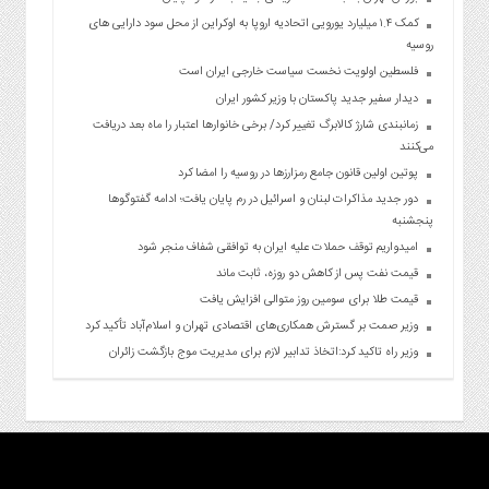
کمک ۱.۴ میلیارد یورویی اتحادیه اروپا به اوکراین از محل سود دارایی های
روسیه
فلسطین اولویت نخست سیاست خارجی ایران است
دیدار سفیر جدید پاکستان با وزیر کشور ایران
زمانبندی شارژ کالابرگ تغییر کرد/ برخی خانوارها اعتبار را ماه بعد دریافت
می‌کنند
پوتین اولین قانون جامع رمزارزها در روسیه را امضا کرد
دور جدید مذاکرات لبنان و اسرائیل در رم پایان یافت؛ ادامه گفتوگوها
پنجشنبه
امیدواریم توقف حملات علیه ایران به توافقی شفاف منجر شود
قیمت نفت پس از کاهش دو روزه، ثابت ماند
قیمت طلا برای سومین روز متوالی افزایش یافت
وزیر صمت بر گسترش همکاری‌های اقتصادی تهران و اسلام‌آباد تأکید کرد
وزیر راه تاکید کرد:اتخاذ تدابیر لازم برای مدیریت موج بازگشت زائران