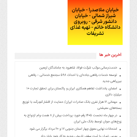
آخرین خبر ها
خدمت‌رسانی موکب شرکت فولاد شاهرود به جاماندگان اربعین
توسعه خدمات رفاهی جاده‌ای با احداث ۵۹۸ مجتمع خدماتی – رفاهی
بین‌راهی جدید
امضای یادداشت تفاهم همکاری ایران و پاکستان برای تحقق تجارت ۱۰
میلیارد دلاری
مهمانی ۱۲ هزار نفری بانک صادرات ایران/ حمایت از اقشار کم‌درآمد با توزیع
بسته‌های معیشتی
در چهار ماه نخست ۱۴۰۵ رقم خورد؛ پرداخت بیش از ۸ همت وام ازدواج به
زوج‌های جوان توسط بانک ملی ایران
امتحانات نهایی معوق چهار استان جنوبی ۱۷ و ۲۰ مرداد برگزار می شود
بورس تهران با ثبت سقف تاریخی جدید به کار خود پایان داد