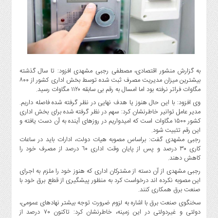
گاز
و
پتروشیمی
صنعت
و
خودرو
به گزارش منشور اقتصادی، مصطفی رجبی مشهدی افزود: تا سال گذشته
استارت
بیشترین میزان مدیریت مصرف ثبت شده توسط بخش اداری کشور از ۸۰۰
آپ
مگاوات فراتر نرفته بود اما امسال به رقم بی سابقه ۱۱۲۰ مگاوات رسید.
و
وی افزود: با این حال هنوز یا هدف نهایی در نظر گرفته شده فاصله داریم.
فن
مدیر عامل توانیر خاطرنشان کرد: سهم در نظر گرفته شده برای بخش اداری
آوری
کشور ۱۵۰۰ مگاوات است که امیدواریم در روزهای آینده به آن دست یافته و
این رقم تثبیت شود.
بانک
رجبی مشهدی گفت: براساس مصوبه هیات دولت، ادارات باید در ساعات
،
کاری ٣٠ درصد و پس از پایان وقت اداری ٦٠ درصد از مصرف خود را
بیمه
کاهش دهند.
و
رجبی مشهدی از آن دسته از مشترکان اداری که هنوز خود را ملزم به اجرای
ارز
این مصوبه نکرده اند درخواست کرد به منظور پیشگیری از قطع برق خود با
دیجیتال
صنعت برق همکاری کنند.
کشاورزی
سخنگوی صنعت برق با اشاره به لزوم ضرورت توجه بیشتر نهادهای عمومی،
و
دولتی و غیردولتی در این زمینه، خاطرنشان کرد: تاکنون ٧٠ درصد از