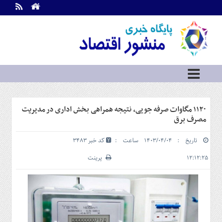
اطلاعات
تماس
تماس
با
ما
درباره
ما
سرویس
۱۱۲۰ مگاوات صرفه جویی، نتیجه همراهی بخش اداری در مدیریت
ها
خانه
مصرف برق
بازار
تاریخ : ۱۴۰۳/۰۴/۰۴ ساعت :
کد خبر 3483
سرمایه
و
۱۲:۱۲:۲۵
پرینت
بورس
مسکن
و
شهری
نفت،