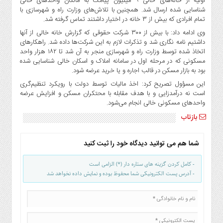
اولیه از خانه‌های خالی ۹ میلیون پیامک به مالکان واحدهای خالی
صنایع
شناسایی شده ارسال شد. همچنین با تلاش‌های وزارت راه و شهرسازی با
غذایی
تمام افرادی که بیش از ۳ خانه در اختیار داشتند تماس گرفته شد.
سیاسی
وی ادامه داد: با بیش از ۳۰۰ شرکت حقوقی که گزارش خانه خالی از آنها
و
داشتیم نامه نگاری شد و تذکرات لازم به این شرکت‌ها داده شد. راهکارهای
بین
اتخاذ شده توسط وزارت راه و شهرسازی منجر به آن شد تا ۱۸۲ هزار واحد
مسکونی که در مرحله اول در سامانه املاک و اسکان خالی شناسایی شده
الملل
بود به بازار مسکن در قالب اجاره و یا خرید عرضه شود.
نگاه
این مسؤول تصریح کرد: اخذ مالیات توسط دولت با رویکرد تنظیم‌گری
روز
است نه درآمدزایی و با هدف مقابله با محتکران مسکن و افزایش عرضه
گوناگون
واحدهای مسکونی خالی انجام می‌شود.
بازتاب
شما هم می توانید دیدگاه خود را ثبت کنید
- کامل کردن گزینه های ستاره دار (*) الزامی است
- آدرس پست الکترونیکی شما محفوظ بوده و نمایش داده نخواهد شد