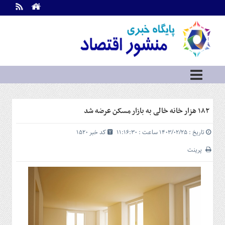
اطلاعات
تماس
تماس
با
ما
درباره
ما
سرویس
۱۸۲ هزار خانه خالی به بازار مسکن عرضه شد
ها
خانه
تاریخ : ۱۴۰۳/۰۲/۲۵ ساعت : ۱۱:۱۶:۳۰
کد خبر 1520
بازار
سرمایه
پرینت
و
بورس
مسکن
و
شهری
نفت،