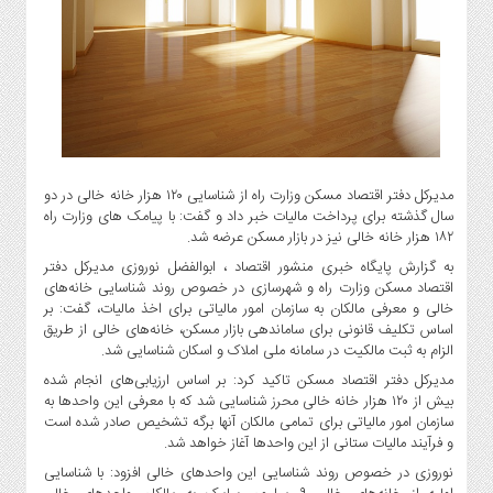
گاز
و
پتروشیمی
صنعت
و
خودرو
استارت
آپ
مدیرکل دفتر اقتصاد مسکن وزارت راه از شناسایی ۱۲۰ هزار خانه خالی در دو
سال گذشته برای پرداخت مالیات خبر داد و گفت: با پیامک های وزارت راه
و
۱۸۲ هزار خانه خالی نیز در بازار مسکن عرضه شد.
فن
به گزارش پایگاه خبری منشور اقتصاد ، ابوالفضل نوروزی مدیرکل دفتر
آوری
اقتصاد مسکن وزارت راه و شهرسازی در خصوص روند شناسایی خانه‌های
بانک
خالی و معرفی مالکان به سازمان امور مالیاتی برای اخذ مالیات، گفت: بر
،
اساس تکلیف قانونی برای ساماندهی بازار مسکن، خانه‌های خالی از طریق
بیمه
الزام به ثبت مالکیت در سامانه ملی املاک و اسکان شناسایی شد.
و
مدیرکل دفتر اقتصاد مسکن تاکید کرد: بر اساس ارزیابی‌های انجام شده
ارز
بیش از ۱۲۰ هزار خانه خالی محرز شناسایی شد که با معرفی این واحدها به
دیجیتال
سازمان امور مالیاتی برای تمامی مالکان آنها برگه تشخیص صادر شده است
و فرآیند مالیات ستانی از این واحدها آغاز خواهد شد.
کشاورزی
نوروزی در خصوص روند شناسایی این واحدهای خالی افزود: با شناسایی
و