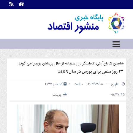
اطلاعات
تماس
تماس
با
ما
درباره
ما
سرویس
شاهین شایان‌آرانی، تحلیلگر بازار سرمایه از حال پریشان بورس می گوید:
ها
خانه
۲۳ روز منفی برای بورس در سال 1403
بازار
تاریخ : ۱۴۰۳/۰۳/۰۸ ساعت :
کد خبر 2132
سرمایه
و
۰۵:۴۷:۴۵
پرینت
بورس
مسکن
و
شهری
نفت،