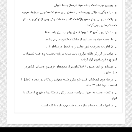
برپایی میز خدمت بانک سینا در نماز جمعه تهران
میانجیگری بارزانی بین بغداد و دمشق برای سفر نخست‌وزیر عراق به سوریه
بانک ملی ایران در مسیر بازگشت کامل؛ خدمات یکی پس از دیگری به مدار
خدمت‌رسانی بازمی‌گردند
مذاکره‌ای با آمریکا نداریم/ تبادل پیام از طریق واسطه‌ها
با روحیه جهادی، بسیاری از مشکلات کشور حل می شود
5 اولویت دبیرخانه شورایعالی برای تحول در مناطق آزاد
براساس گزارش بانك مركزی؛ بانك ملت در رتبه نخست پرداخت تسهیلات
ازدواج و فرزندآوری قرار گرفت
بهسازی و ایمن‌سازی ۱۸۶۶ کیلومتر از محورهای فرعی و روستایی کشور در
سال جاری
مرحله دوم قرعه‌کشی آلتین‌شو برگزار شد؛/ معرفی برندگان دور دوم و تجلیل از
استعداد درخشان ۱۳ ساله
واکنش روسیه به اظهارات رئیس ستاد ارتش آمریکا درباره خروج از جنگ با
ایران
عاشورا مکتب انسان ساز و سند بنیادین مبارزه با ظلم است