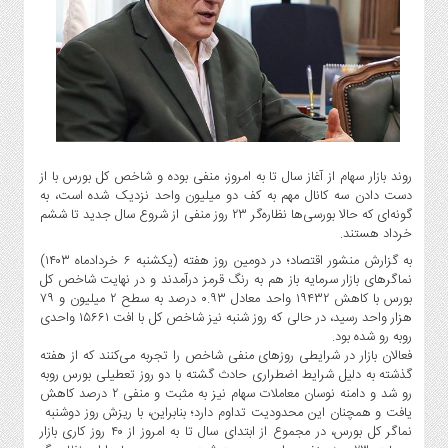
گاز
و
پتروشیمی
صنعت
و
خودرو
استارت
آپ
روند بازار سهام از آغاز سال تا به امروز، منفی بوده و شاخص کل بورس با از
دست دادن سه کانال مهم به کف دو میلیون واحد نزدیک شده است، به
و
گونه‌ای که حالا بورسی‌ها نظاره‌گر ۲۳ روز منفی از شروع سال جدید تا ششم
فن
خرداد هستند.
آوری
به گزارش منشور اقتصاد؛ در دومین روز هفته (یکشنبه ۶ خردادماه ۱۴۰۳)
بانک
نماگر‌های بازار سرمایه باز هم به رنگ قرمز درآمدند و در نهایت شاخص کل
،
بورس با کاهش ۱۹۴۳۲ واحد معادل ۰.۹۳ درصد به سطح ۲ میلیون و ۷۹
بیمه
هزار واحد رسید، در حالی که روز شنبه نیز شاخص کل با افت ۱۵۶۶۱ واحدی
روبه رو شده بود.
و
فعالان بازار در شرایطی روز‌های منفی شاخص را تجربه می‌کنند که از هفته
ارز
گذشته به دلیل شرایط اضطراری حادث‏‏‏‏‏‏ گشته با دو روز تعطیلی بورس روبه
دیجیتال
رو شد و دامنه نوسان معاملات سهام نیز به مثبت و منفی ۲ درصد کاهش
کشاورزی
یافت و همچنان این محدودیت تداوم دارد؛ بنابراین، با ریزش روز دوشنبه
نماگر کل بورس، در مجموع از ابتدای سال تا به امروز از ۴۰ روز کاری بازار
و