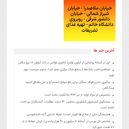
آخرین خبر ها
اپل در آستانه رونمایی از آیفون اولترا؛ تاشوی لوکس در کنار آیفون ۱۸ پرو مکس
اضافه‌برداشت بانک‌ها از منابع بانک مرکزی صفر شد/ تداوم سیاست مهار
تورم
پیگیری جدی فولاد سنگان برای رفع موانع استخراج و حل مشکل کمبود
سنگ‌آهن
تخصیص ارز مواد اولیه از تیر ۱۴۰۴ بلاتکلیف مانده است
سخنگوی کمیسیون کشاورزی مجلس: ۴۲ درصد مطالبات گندمکاران پرداخت
نشده است
همبستگی ملی از سلاح ها قویتر است/ تفرقه اندازی گناه نابخشودنی
شاخص کل بورس در آستانه ۵ میلیون و ۶۰ هزار واحدی/ ارزش معاملات از
۵۷ همت عبور کرد