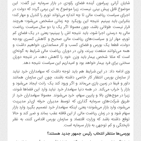
شایان آرانی پیرامون آینده فضای رکودی در بازار سرمایه نیز گفت: این
موضوع قابل پیش بینی نیست، زیرا موضوع به این برمی گردد که دولت در
اجرای سیاست ریاضت مالی تا چه اندازه می‌تواند تورم را کنترل و مهار کند؛
بنابراین باید ببینیم نتیجه این رویکرد چه زمانی مشخص می‌شود؛ هرچند
قرار نیست طولانی باشد، چون معمولا اگر یک یا دو سال سیاست ریاضت
مالی به درستی اجرا شود، باید نتیجه اش را ببینیم؛ یعنی در یک فضای کم
تورم، مهار ارز و سیاست‌های ریاضت مالی صحیح و کاهش کسری بودجه
دولت، قطعا یک بورس و فضای کسب و کار مساعدتری خواهیم داشت و
همه می‌توانند منفعت ببرند، ولی در دوران ریاضت مالی شرایط به گونه‌ای
است که مثلا شخص بیمار باید وزن خود را کاهش دهد، در نتیجه دوران
سختی برای فرد بیمار خواهد بود و امیداریم این سیاست نتیجه دهد.
وی ادامه داد: در این شرایط هم باید توجه داشت که سهامداران خرد نباید
از سازمان بورس انتظار کار خاصی داشته باشند، چون این سازمان همانند
داور و فیفا در زمین بازی می‌ماند و اگر ورود کند یک رانت ایجاد می‌شود و
بازار را خراب می‌کند. در همه دنیا سهامدار خرد نباید وارد این فضا‌ها شوند،
زیرا در موج‌های بالا و پایین سهام، خرد می‌شوند. معمولا سهامداران خرد از
طریق شرکت‌های سرمایه گذاری که توسط مدیران حرفه ای‌تر مدیریت
می‌شود، وارد بازار می‌شوند؛ یعنی اینکه سهامدار خرد تصمیم بگیرد وارد بازار
سهام شود و در زمان ریاضت مالی از این قافله عقب بماند و ضرر کند و حالا
توقع داشته باشد که وزارت اقتصاد و سازمان بورس اقدامی کنند، به نظر
ناپختگی و کم توجهی به بازار سرمایه است.
بورسی‌ها منتظر انتخاب رئیس جمهور جدید هستند؟