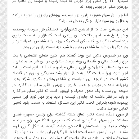
سرمایه، ۲۳ روز منفی برای بورس به ثبت رسیده و سهامداران نظاره گر
صنایع
روز‌های منفی در بورس بوده اند.
غذایی
اما چرا بازار سهام هنوز به پایان بهار نرسیده، روز‌های پاییزی را تجربه می‌کند
سیاسی
و حال و روز سهامداران چنگی به دل نمی‌زند؟
و
این پرسشی است که از شاهین شایان‌آرانی، تحلیلگر بازار سرمایه پرسیدیم
بین
و در پاسخ به ما اظهار داشت: این روندی است که بازار را به سمت پایین
الملل
برده است، به گونه‌ای که ممکن است یک روز با رشد شاخص همراه شود و
روز دیگر با ریزش؛ اما شاخص بورس با شیب به سمت پایین می رود.
نگاه
روز
وی در خصوص دلایل این روند گفت: هم اکنون فضای اقتصادی با یک
نوع ریاضت مالی و اقتصادی روبه روست؛ بنابراین در این شرایط ریاضتی با
گوناگون
محدودیت‌ها و کنترل‌های ارزی و مالی مواجهیم که البته لازم است و باید
اجرا شود، زیرا سیاست گذار به دنبال مهار رشد نقدینگی و تورم در اقتصاد
کشور است. در نتیجه این سیاست بر شاخص‌های عملکردی شرکتی‌های
پذیرفته شده در بورس و حتی خارج از بورس، تاثیر منفی می‌گذارد. در
نتیجه این مساله یک محور، محرک و نیرویی است که تاثیر منفی می‌گذارد
و باید در نظر داشت که چاره‌ای نیست و باید برای مهار تورم این مسیر
پیموده شود؛ بنابراین تحت تاثیر این مسائل، اقتصاد به سمت رکود نسبی
تمایل خواهد داشت.
از سوی دیگر، تحت تاثیر اتفاق هفته گذشته برای رئیس جمهور، فضای
معاملات بازار سهام به گونه‌ای است که به نوعی بلاتکلیفی برای سرانجام
دولت جدید و سیاست‌های اقتصادی دولت آینده، به شکل گیری ابهام
مقطعی در بازار منجر شده است؛ اما با نظر گرفتن این عامل ـ به عنوان یک
موضوع مقطعی ـ باید در نظر داشت که عامل اصلی به نوع سیاست‌های