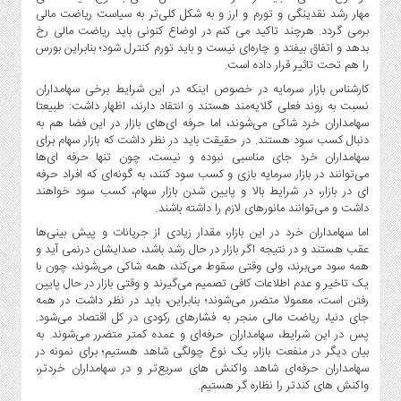
مهار رشد نقدینگی و تورم و ارز و به شکل کلی‌تر به سیاست ریاضت مالی
برمی گردد. هرچند تاکید می کنم در اوضاع کنونی باید ریاضت مالی رخ
بدهد و اتفاق بیفتد و چاره‌ای نیست و باید تورم کنترل شود؛ بنابراین بورس
را هم تحت تاثیر قرار داده است.
کارشناس بازار سرمایه در خصوص اینکه در این شرایط برخی سهامداران
نسبت به روند فعلی گلایه‌مند هستند و انتقاد دارند، اظهار داشت: طبیعتا
سهامداران خرد شاکی می‌شوند، اما حرفه ای‌های بازار در این فضا هم به
دنبال کسب سود هستند. در حقیقت باید در نظر داشت که بازار سهام برای
سهامداران خرد جای مناسبی نبوده و نیست، چون تنها حرفه ای‌ها
می‌توانند در بازار سرمایه بازی و کسب سود کنند، به گونه‌ای که افراد حرفه
ای در بازار، در شرایط بالا و پایین شدن بازار سهام، کسب سود خواهند
داشت و می‌توانند مانور‌های لازم را داشته باشند.
اما سهامداران خرد در این بازار، مقدار زیادی از جریانات و پیش بینی‌ها
عقب هستند و در نتیجه اگر بازار در حال رشد باشد، صدایشان درنمی آید و
همه سود می‌برند، ولی وقتی سقوط می‌کند، همه شاکی می‌شوند، چون با
یک تاخیر و عدم اطلاعات کافی تصمیم می‌گیرند و وقتی بازار در حال پایین
رفتن است، معمولا متضرر می‌شوند؛ بنابراین، باید در نظر داشت در همه
جای دنیا، ریاضت مالی منجر به فشار‌های رکودی در کل اقتصاد می‌شود.
پس در این شرایط، سهامداران حرفه‌ای و عمده کمتر متضرر می‌شوند. به
بیان دیگر در منفعت بازار، یک نوع چولگی شاهد هستیم؛ برای نمونه در
سهامداران حرفه‌ای شاهد واکنش های سریع‌تر و در سهامداران خردتر،
واکنش های کند‌تر را نظاره گر هستیم.