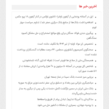
آخرین خبر ها
اپل در آستانه رونمایی از آیفون اولترا؛ تاشوی لوکس در کنار آیفون ۱۸ پرو مکس
اضافه‌برداشت بانک‌ها از منابع بانک مرکزی صفر شد/ تداوم سیاست مهار
تورم
پیگیری جدی فولاد سنگان برای رفع موانع استخراج و حل مشکل کمبود
سنگ‌آهن
تخصیص ارز مواد اولیه از تیر ۱۴۰۴ بلاتکلیف مانده است
سخنگوی کمیسیون کشاورزی مجلس: ۴۲ درصد مطالبات گندمکاران پرداخت
نشده است
همبستگی ملی از سلاح ها قویتر است/ تفرقه اندازی گناه نابخشودنی
شاخص کل بورس در آستانه ۵ میلیون و ۶۰ هزار واحدی/ ارزش معاملات از
۵۷ همت عبور کرد
برپایی میز خدمت بانک سینا در نماز جمعه تهران
میانجیگری بارزانی بین بغداد و دمشق برای سفر نخست‌وزیر عراق به سوریه
بانک ملی ایران در مسیر بازگشت کامل؛ خدمات یکی پس از دیگری به مدار
خدمت‌رسانی بازمی‌گردند
مذاکره‌ای با آمریکا نداریم/ تبادل پیام از طریق واسطه‌ها
با روحیه جهادی، بسیاری از مشکلات کشور حل می شود