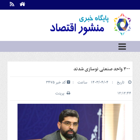
اطلاعات
تماس
تماس
با
ما
درباره
ما
سرویس
۳۰۰ واحد صنعتی نوسازی شدند
ها
خانه
تاریخ : ۱۴۰۳/۰۴/۰۴ ساعت :
کد خبر 3475
بازار
سرمایه
۱۲:۱۲:۴۴
پرینت
و
بورس
مسکن
و
شهری
نفت،