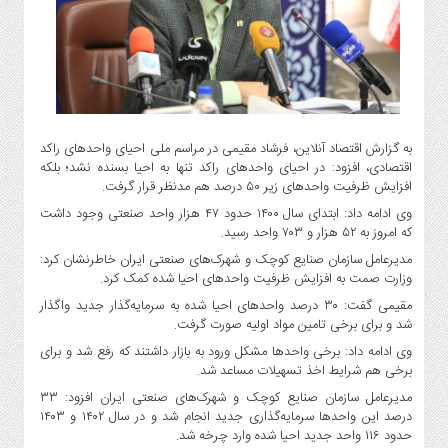
گاز
و
پتروشیمی
صنعت
و
خودرو
به گزارش اقتصاد آنلاین، فرشاد مقیمی در مراسم ملی احیای واحدهای راکد
استارت
اقتصادی، افزود: در احیای واحدهای راکد تنها به احیا بسنده نشد؛ بلکه
آپ
افزایش ظرفیت واحدهای زیر ۵۰ درصد هم مدنظر قرار گرفت.
و
وی ادامه داد: ابتدای سال ۱۴۰۰ حدود ۴۷ هزار واحد صنعتی وجود داشت
فن
که امروز به ۵۲ هزار و ۷۰۳ واحد رسید.
آوری
مدیرعامل سازمان صنایع کوچک و شهرک‌های صنعتی ایران خاطرنشان کرد:
بانک
وزارت صمت به افزایش ظرفیت واحدهای احیا شده کمک کرد.
،
مقیمی گفت: ۳۰ درصد واحدهای احیا شده به سرمایه‌گذار جدید واگذار
بیمه
شد و برای برخی تامین مواد اولیه صورت گرفت.
و
وی ادامه داد: برخی واحدها مشکل ورود به بازار داشتند که رفع شد و برای
ارز
برخی هم شرایط اخذ تسهیلات مساعد شد.
دیجیتال
مدیرعامل سازمان صنایع کوچک و شهرک‌های صنعتی ایران افزود: ۳۳
کشاورزی
درصد این واحدها سرمایه‌گذاری جدید انجام شد و در سال ۱۴۰۲ و ۱۴۰۳
و
حدود ۱۱۶ واحد جدید احیا شده وارد چرخه شد.