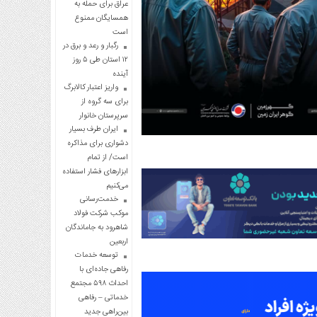
عراق برای حمله به
همسایگان ممنوع
است
رگبار و رعد و برق در
۱۲ استان طی ۵ روز
آینده
واریز اعتبار کالابرگ
برای سه گروه از
سرپرستان خانوار
ایران طرف بسیار
دشواری برای مذاکره
است/ از تمام
ابزارهای فشار استفاده
می‌کنیم
خدمت‌رسانی
موکب شرکت فولاد
شاهرود به جاماندگان
اربعین
توسعه خدمات
رفاهی جاده‌ای با
احداث ۵۹۸ مجتمع
خدماتی – رفاهی
بین‌راهی جدید