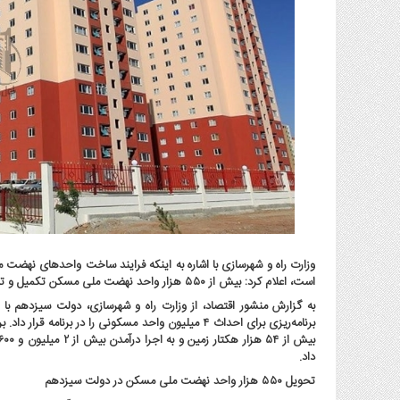
گاز
و
پتروشیمی
صنعت
و
خودرو
استارت
آپ
و
فن
آوری
بانک
،
بیمه
است، اعلام کرد: بیش از ۵۵۰ هزار واحد نهضت ملی مسکن تکمیل و تحویل متقاضیان شده است.
و
به گزارش منشور اقتصاد، از وزارت راه و شهرسازی، دولت سیزدهم
ارز
برنامه‌ریزی برای احداث ۴ میلیون واحد مسکونی را در بر
دیجیتال
داد.
کشاورزی
تحویل ۵۵۰ هزار واحد نهضت ملی مسکن در دولت سیزدهم
و