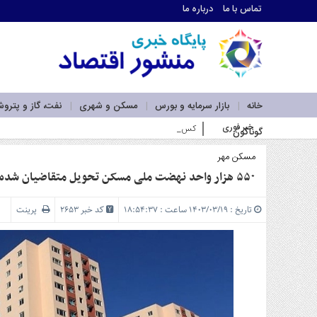
تماس با ما
درباره ما
اطلاعات
تماس
تماس
با
ما
خانه
بازار سرمایه و بورس
مسکن و شهری
نفت، گاز و پترو
درباره
خبر فوری
کسب سودهای بالاتر از شاخص بورس توسط صندوق‌های سها
گوناگون
ما
سرویس
ها
مسکن مهر
خانه
۵۵۰ هزار واحد نهضت ملی مسکن تحویل متقاضیان شده است
بازار
سرمایه
تاریخ : ۱۴۰۳/۰۳/۱۹ ساعت : ۱۸:۵۴:۳۷
کد خبر 2653
پرینت
و
بورس
مسکن
و
شهری
نفت،