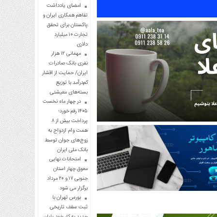
امضای یادداشت
تفاهم همکاری ایران و
پاکستان برای تحقق
تجارت ۱۰ میلیارد
دلاری
مهمانی ۱۲ هزار
نفری بانک صادرات
ایران/ حمایت از اقشار
کم‌درآمد با توزیع
بسته‌های معیشتی
در چهار ماه نخست
۱۴۰۵ رقم خورد؛
پرداخت بیش از ۸
همت وام ازدواج به
زوج‌های جوان توسط
بانک ملی ایران
امتحانات نهایی
معوق چهار استان
جنوبی ۱۷ و ۲۰ مرداد
برگزار می شود
بورس تهران با
ثبت سقف تاریخی