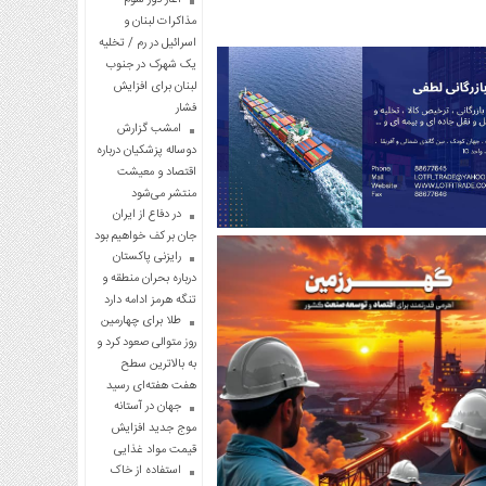
مذاکرات لبنان و
اسرائیل در رم / تخلیه
یک شهرک در جنوب
لبنان برای افزایش
فشار
امشب گزارش
دوساله پزشکیان درباره
اقتصاد و معیشت
منتشر می‌شود
در دفاع از ایران
جان بر کف خواهیم بود
رایزنی پاکستان
درباره بحران منطقه و
تنگه هرمز ادامه دارد
طلا برای چهارمین
روز متوالی صعود کرد و
به بالاترین سطح
هفت هفته‌ای رسید
جهان در آستانه
موج جدید افزایش
قیمت مواد غذایی
استفاده از خاک