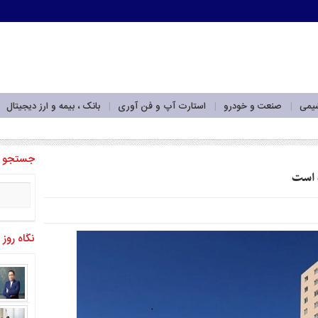
شیمی
صنعت و خودرو
استارت آپ و فن آوری
بانک ، بیمه و ارز دیجیتال
می «تمدن»_
جستجو
نگاه روز