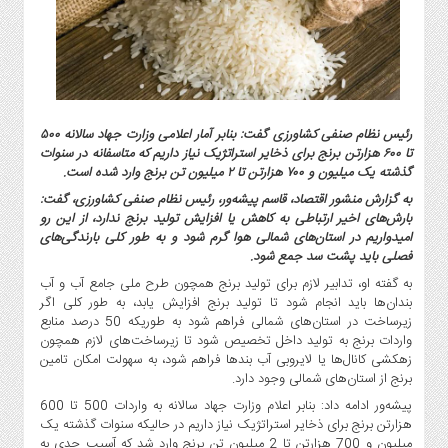
گاز
و
پتروشیمی
صنعت
و
خودرو
رئیس نظام صنفی کشاورزی گفت: بنابر آمار اعلامی وزارت جهاد سالانه ۵۰۰
تا ۶۰۰ هزارتن برنج برای ذخایر استراتژیک نیاز داریم که متاسفانه در سنوات
استارت
گذشته یک میلیون و ۷۰۰ هزارتن تا ۲ میلیون تن برنج وارد شده است.
آپ
و
به گزارش منشور اقتصاد، قاسم پیشه‌ور، رئیس نظام صنفی کشاورزی، گفت:
بارش‌های اخیر ارتباطی به کاهش یا افزایش تولید برنج ندارد، از این رو
فن
امیدواریم در استان‌های شمالی هوا گرم شود و به طور کلی بارندگی‌های
آوری
فصلی باید پشت سد جمع شود.
بانک
به گفته او، تدابیر لازم برای تولید برنج همچون طرح ملی جامع آب و آب
،
بندان‌ها باید انجام شود تا تولید برنج افزایش یابد، به طور کلی اگر
بیمه
زیرساخت در استان‌های شمالی فراهم شود به طوریکه 50 درصد منابع
و
واردات برنج به تولید داخل تخصیص شود تا زیرساخت‌های لازم همچون
زهکشی کانال‌ها یا لایروبی آب بند‌ها فراهم شود، به سهولت امکان تامین
ارز
برنج از استان‌های شمالی وجود دارد.
دیجیتال
پیشه‌ور ادامه داد: بنابر اعلام وزارت جهاد سالانه به واردات 500 تا 600
کشاورزی
هزارتن برنج برای ذخایر استراتژیک نیاز داریم در حالیکه سنوات گذشته یک
و
میلیون و 700 هزارتن تا 2 میلیون تن برنج وارد شد که آسیب جدی به