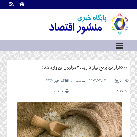
اطلاعات
تماس
تماس
با
ما
درباره
ما
سرویس
۶۰۰هزار تن برنج نیاز داریم، ۲ میلیون تن وارد شد!
ها
خانه
تاریخ : ۱۴۰۳/۰۳/۱۳ ساعت :
کد خبر 2360
بازار
سرمایه
۰۴:۲۶:۵۰
پرینت
و
بورس
مسکن
و
شهری
نفت،