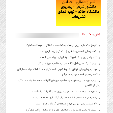
آخرین خبر ها
توافق مکه علیه ایران نیست / مشابه ماده ۵ ناتو با دبیرخانه مشترک
انجمن‌های اسلامی بخشی از بدنه تربیتی مدارس است
تنها راه پایان جنگ آمریکا علیه ایران، دیپلماسی است
پیام تبریک مدیرعامل بانک سینا به مناسبت روز خبرنگار
بهترین زمان برای توافق، شرایط کنونی است / توسعه تعاملات با همسایگان
و اتحادیه‌های اقتصادی در دستور کار
پیام مدیرعامل بیمه نوین به مناسبت روزخبرنگار:قلم، حافظ حقیقت؛ خبرنگار،
روایتگر آگاهی
مدیرعامل بیمه ملت با صدور پیامی روز خبرنگار را تبریک گفت
زنجیره مرغ و تخم‌مرغ ۸ ماه پس از شوک ارزی به تعادل رسید
۳۰ سپتامبر زمان نهایی خروج نیروهای آمریکا از عراق است
سقف تاریخی جدید بورس؛ شاخص کل از ۵.۵ میلیون واحد عبور کرد