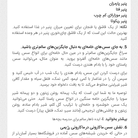
پنیر پارمزان
پنیر فتا
پنیر موزارلای کم چرب
پنیر ریکوتا
نکته:
از یک قاشق یا فنجان برای تعیین میزان پنیر در غذا استفاده کنید.
بهترین حالت این است که از یک قاشق چای‌خوری پنیر در هر وعده استفاده
کنید.
5. به جای سس‌های خامه‌ای به دنبال جایگزین‌های سالم‌تری باشید.
سراغ جایگزین‌های سالم‌تر و در عین حال خامه‌ای برای انواع سس پاستا
مانند سس‌های خامه‌ای آلفردو بروید. به عنوان مثال، می‌توانید سس
پاستای خود را با بادام هندی درست کنید.
برای درست کردن این سس، بادام هندی را یک شب در آب خیس کنید و
سپس آن را در غذاساز با کمی لیمو، کمی نمک، فلفل سیاه و مقدار کافی
شیر غیرلبنی مخلوط می‌کند تا به بافت دلخواه خود برسید.
توصیه ما به شما این است که یک پیمانه روغن زیتون و دو پیمانه شیر
سویا را جایگزین خامه سنگین در انواع سس پاستا کنید. حتی می‌توانید
یک سس خوشمزه و خامه‌ای با ترکیب گل کلم، شیر بادام ساده، روغن
زیتون و چاشنی‌های ترجیحی (مانند سیر، نمک، فلفل، پیاز) درست کنید.
بیشتر بخوانید
:
4 ایده ناهار سالم برای مدرسه بچه‌ها
6. نقش سس ماکارونی در ماکارونی رژیمی
در حالی که خریدن شیشه‌های سس آماده در فروشگاه‌ها بسیار آسان‌تر از