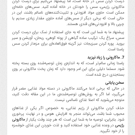
درست کردن سس در خانه است، اما پیشنهاد می‌کنیم برای درست کردن
ماکارونی رژیمی، سس را خودتان در خانه آماده کنید. سس‌های خامه‌ای
ممکن است حاوی مواد افزودنی و تثبیت‌کننده‌های ناسالم باشند، این در
حالی است که برخی دیگر از سس‌های آماده حاوی مقدار زیادی سدیم یا
چربی بالا و افزودنی‌های قندی هستند.
پیشنهاد ما به شما این است که به جای استفاده از نمک برای درست کردن
سس، سراغ یک ترکیب ساده گیاهی از پونه کوهی، ریحان، آویشن و سیر
بروید. پوره کردن سبزیجات نیز گزینه فوق‌العاده‌ای برای مزه‌دار کردن سس
پاستا است.
7. ماکارونی را زیاد نپزید
پاستا زمانی سالم‌تر است، که به اندازه‌ی زمان توصیه‌شده روی بسته پخته
شود. مسلما دلیلی برای این امر وجود دارد که زمان پخت ماکارونی بر روی
بسته‌بندی درج شده است.
سخن پایانی
در حالی که برخی ادعا می‌کنند ماکارونی در دسته مواد غذایی مضر قرار
می‌گیرد، اما اگر به روش‌های توصیه‌شده‌ی ما در این مقاله دقت کنید،
متوجه می‌شوید که اصلا غذای ناسالمی نیست.
حذف کردن ماکارونی از رژیم غذایی، به خصوص اگر یکی از غذاهای
محبوب شما باشد، می‌تواند منجر به افزایش هوس و در نهایت پرخوری
شود. بنابراین، توصیه ما به شما این است که هر چند وقت یکبار از
ماکارونی
رژیمی
در وعده غذایی خود استفاده کنید و لذت خوردن این غذای خوشمزه
را از خود نگیرید.