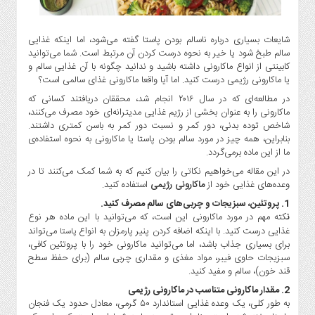
گاز
و
پتروشیمی
شایعات بسیاری درباره ناسالم بودن پاستا گفته می‌شود، اما اینکه غذایی
سالم طبخ شود یا خیر به نحوه درست کردن آن مرتبط است. شما می‌توانید
صنعت
کابینتی از انواع ماکارونی داشته باشید و ندانید چگونه با آن غذایی سالم و
و
یا ماکارونی رژیمی درست کنید. اما آیا واقعا ماکارونی غذای سالمی است؟
خودرو
در مطالعه‌ای که در سال ۲۰۱۶ انجام شد، محققان دریافتند کسانی که
استارت
ماکارونی را به عنوان بخشی از رژیم غذایی مدیترانه‌ای خود مصرف می‌کنند،
آپ
شاخص توده بدنی، دور کمر و نسبت دور کمر به باسن کمتری داشتند.
بنابراین، همه چیز در مورد سالم بودن پاستا یا ماکارونی به نحوه استفاده‌ی
و
ما از این ماده برمی‌گردد.
فن
آوری
در این مقاله می‌خواهیم نکاتی را بیان کنیم که به شما کمک می‌کنند تا در
وعده‌های غذایی خود از
ماکارونی رژیمی
استفاده کنید.
بانک
1. پروتئین، سبزیجات و چربی‌های سالم مصرف کنید.
،
ن
کته مهم در مورد ماکارونی این است، که می‌توانید با این ماده هر نوع
بیمه
غذایی درست کنید. با اینکه اضافه کردن پنیر پارمزان به انواع
می‌تواند
پاستا
و
برای بسیاری جذاب باشد، اما می‌توانید ماکارونی خود را با پروتئین کافی،
ارز
سبزیجات حاوی فیبر، مواد مغذی و مقداری چربی سالم (برای حفظ سطح
دیجیتال
قند خون)، سالم و مفید کنید.
کشاورزی
2. مقدار ماکارونی متناسب در ماکارونی رژیمی
به طور کلی، یک وعده غذایی استاندارد ۵۰ گرمی، معادل حدود یک فنجان
و