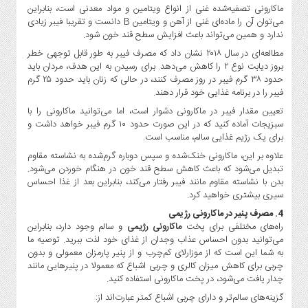
ماکارونی تصفیه‌شده غنی از انواع ویتامین و مواد معدنی است، بنابراین
می‌توان آن را ماده‌ای غنی از آهن و ویتامین B دانست و تقریبا فیبر زیادی
ندارد و همین می‌تواند باعث افزایش سطح قند خون شود.
مطالعه‌ای در سال ۲۰۱۸ نشان داد که مصرف فیبر به طور قابل توجهی خطر
بروز دیابت نوع ۲ را کاهش می‌دهد. برای رسیدن به این هدف، مردان باید
حدود ۳۸ گرم فیبر در روز مصرف کنند، در حالی که زنان باید حدود ۲۵ گرم
فیبر را در برنامه غذایی خود قرار دهند.
تعیین مقدار فیبر در ماکارونی دشوار است، اما می‌توانید ماکارونی را با
سبزیجات آماده کنید که در این صورت حدود ۱۰ گرم فیبر خواهد داشت و
برای یک رژیم غذایی سالم، مناسب است.
علاوه بر این، ماکارونی خنک‌شده و سپس دوباره گرم‌شده به نشاسته مقاوم
تبدیل می‌شود که باعث کاهش سطح قند خون در هنگام خوردن می‌شود.
بدن با نشاسته مقاوم مانند فیبر رفتار می‌کند، بنابراین بعد از غذا احساس
سیری بیشتری خواهید کرد.
4. مصرف پنیر در ماکارونی رژیمی
راه‌های مختلفی برای پخت
ماکارونی رژیمی
و سالم وجود دارد، بنابراین
می‌توانید بدون احساس عذاب وجدان از غذای خود لذت ببرید. توصیه ما
به شما این است که از موزارلای کم‌چرب و از پنیر پارمزان معمولی و بدون
چربی برای کاهش میزان کالری و چربی اشباع که معمولا در پنیرهایی مانند
چدار یافت می‌شود، در پخت ماکارونی استفاده کنید.
گزینه‌های سالم‌تر و دارای چربی اشباع کمتر عبارت‌اند از: