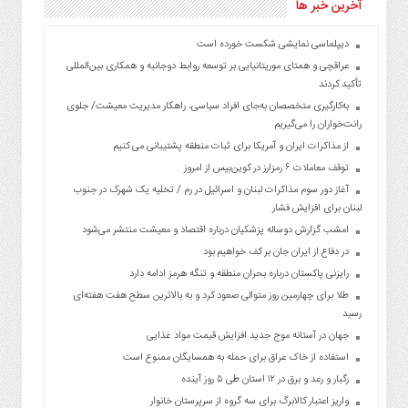
آخرین خبر ها
دیپلماسی نمایشی شکست خورده است
عراقچی و همتای موریتانیایی بر توسعه روابط دوجانبه و همکاری بین‌المللی
تأکید کردند
به‌کارگیری متخصصان به‌جای افراد سیاسی، راهکار مدیریت معیشت/ جلوی
رانت‌خواران را می‌گیریم
از مذاکرات ایران و آمریکا برای ثبات منطقه پشتیبانی می کنیم
توقف معاملات ۶ رمزارز در کوین‌بیس از امروز
آغاز دور سوم مذاکرات لبنان و اسرائیل در رم / تخلیه یک شهرک در جنوب
لبنان برای افزایش فشار
امشب گزارش دوساله پزشکیان درباره اقتصاد و معیشت منتشر می‌شود
در دفاع از ایران جان بر کف خواهیم بود
رایزنی پاکستان درباره بحران منطقه و تنگه هرمز ادامه دارد
طلا برای چهارمین روز متوالی صعود کرد و به بالاترین سطح هفت هفته‌ای
رسید
جهان در آستانه موج جدید افزایش قیمت مواد غذایی
استفاده از خاک عراق برای حمله به همسایگان ممنوع است
رگبار و رعد و برق در ۱۲ استان طی ۵ روز آینده
واریز اعتبار کالابرگ برای سه گروه از سرپرستان خانوار