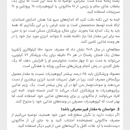
پاستا پخته شده است. بنابراین، توصیه ما به شما این است که برای یک
صنایع
بشقاب غذای سالم و رژیمی از ¼ ماکارونی یا کربوهیدرات، ¼ پروتئین و ½
غذایی
سبزیجات استفاده کنید.
سیاسی
البته به این نکته دقت کنید که اندازه‌های سرو غذا همان اندازه‌ی استاندارد
و
ارائه شده توسط متخصصان است و نباید فرض را بر این بگذاریم که همه
بین
باید به یک اندازه غذا بخورند. برای مثال، ورزشکاران ممکن است دو یا حتی
الملل
سه برابر این مقدار غذا نیاز داشته باشند تا بتوانند انرژی مورد نیاز خود را در
هر وعده غذایی تامین کنند.
نگاه
مطالعه‌ای در سال ۲۰۱۸ نشان داد که مصرف حدود ۱۵۰ کیلوکالری (تقریبا
روز
معادل یک فنجان پاستا) در هر ۳۰ دقیقه برای یک ورزشکار ۷۲ کیلویی،
گوناگون
می‌تواند به مدت دو تا چهار ساعت متابولیسم او را افزایش دهد، که یک
عامل کلیدی در زمان انجام ورزش‌های سنگین روزانه یا هفتگی است.
معمولا، ورزشکاران باید ۶۵ درصد بیشتر کربوهیدرات نسبت به مقدار معمول
بزرگسالان مصرف کنند، زیرا در طول تمرینات شدید انرژی بیشتری از دست
می‌دهند و سوخت‌وساز بدن آنها در آن زمان بیشتر است. یک رژیم غذایی
پرکربوهیدرات به ورزشکاران کمک می‌کند تا کمتر خسته شوند. البته این
افراد می‌توانند از ماکارونی زر برای وعده‌های غذایی خود استفاده کنند، اما
بهتر است که کربوهیدرات مصرفی در وعده‌های غذایی خود را متنوع کنند.
3. حواستان به مقدار فیبر مصرفی باشد!
اگر دیابت دارید یا نگران سطح قند خون خود هستید، توصیه می‌کنیم از
مصرف ماکارونی تصفیه‌شده اجتناب کنید و به جای آن از ماکارونی
درست‌شده با آرد غلات کامل یا گزینه‌های غنی از فیبر دیگر استفاده کنید.