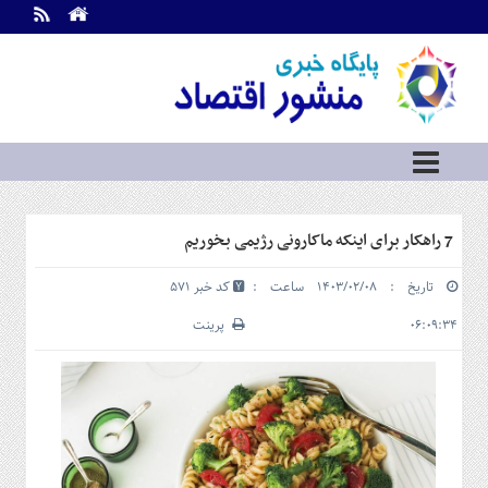
اطلاعات
تماس
تماس
با
ما
درباره
ما
سرویس
7 راهکار برای اینکه ماکارونی رژیمی بخوریم
ها
خانه
تاریخ : ۱۴۰۳/۰۲/۰۸ ساعت :
کد خبر 571
بازار
سرمایه
۰۶:۰۹:۳۴
پرینت
و
بورس
مسکن
و
شهری
نفت،