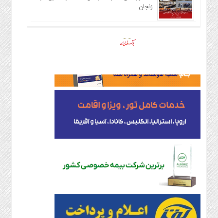
زنجان