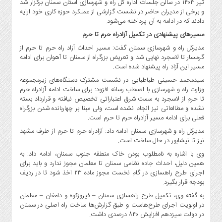
تیر ۱۴۰۳ در سالن جلسات اداره کل راه و شهرسازی استان سمنان برگزار شد
صنایع
و برخی از مدیران حاضر در نشست گزارشی از عملکرد حوزه کاری خود ارایه
غذایی
دادند که در ادامه به آن پرداخته می‌شود.
سیاسی
مسیرهای پیشنهادی در تکمیل آزادراه حرم تا حرم
و
مدیرکل راه و شهرسازی سمنان گفت: مسیر احداث آزاد راه حرم تا حرم از
بین
گرمسار تا لاسجرد نهایی شد و تعریض بزرگراه از سمنان تا آهوان برای ادامه
الملل
مسیر این آزاد راه پیشنهاد شده است.
نگاه
سیدمحمد حسینی طباطبایی در نشست مشترک دستگاه‌های زیرمجموعه
روز
وزارت راه و شهرسازی با اصحاب رسانه افزود: برای ساخت ادامه آزادراه حرم
تا حرم از لاسجرد به سمت شرق اعتباراتی تخصیص نیافته و قرارداد بسته
گوناگون
نشده و مطالعاتی نیز انجام نشده است، ولی مبنا بر چهاربانده شدن بزرگراه
فعلی برای ادامه مسیر آزادراه حرم تا حرم است.
مدیرکل راه و شهرسازی سمنان ادامه داد: آزادراه حرم تا حرم از طرف مشهد
نیز تا نیشابور در حال ساخت است.
وی با اشاره به نامطلوب بودن خاک منطقه جنوب سمنان، ادامه داد: به
همین دلیل، احداث جاده نظامی سمنان تا معلمان مجوز ندارد و باید برای
اجرای طرح راهسازی در گام نخست مجوز ماده ۲۳ اخذ شود تا در ردیف
بودجه قرار بگیرد.
به گفته وی، تکمیل طرح راهسازی سمنان – فیروزکوه و دامغان – معلمان
در اولویت اجرای طرح‌هاست و طبق گزارش‌ها ساخت راه اصلی در سمنان
در دولت سیزدهم افزایش ۸۴۰ درصدی داشت.