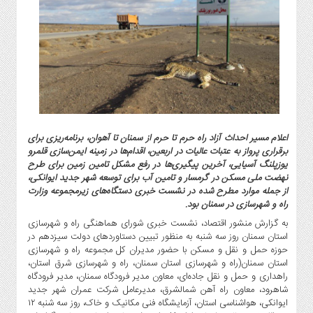
گاز
و
پتروشیمی
صنعت
و
خودرو
استارت
آپ
اعلام مسیر احداث آزاد راه حرم تا حرم از سمنان تا آهوان، برنامه‌ریزی برای
و
برقراری پرواز به عتبات عالیات در اربعین، اقدام‌ها در زمینه ایمن‌سازی قلمرو
فن
یوزپلنگ‌ آسیایی، آخرین پیگیری‌ها در رفع مشکل تامین زمین برای طرح
آوری
نهضت ملی مسکن در گرمسار و تامین آب برای توسعه شهر جدید ایوانکی،
بانک
از جمله موارد مطرح شده در نشست خبری دستگاه‌های زیرمجموعه وزارت
راه و شهرسازی در سمنان بود.
،
بیمه
به گزارش منشور اقتصاد، نشست خبری شورای هماهنگی راه و شهرسازی
و
استان سمنان روز سه شنبه به منظور تبیین دستاوردهای دولت سیزدهم در
حوزه حمل و نقل و مسکن با حضور مدیران کل مجموعه راه و شهرسازی
ارز
استان سمنان(راه و شهرسازی استان سمنان، راه و شهرسازی شرق استان،
دیجیتال
راهداری و حمل و نقل جاده‌ای، معاون مدیر فرودگاه سمنان، مدیر فرودگاه
کشاورزی
شاهرود، معاون راه آهن شمالشرق، مدیرعامل شرکت عمران شهر جدید
و
ایوانکی، هواشناسی استان، آزمایشگاه فنی مکانیک و خاک، روز سه شنبه ۱۲