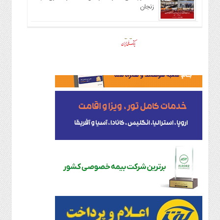
زنجان