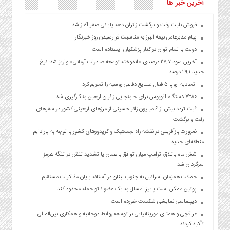
آخرین خبر ها
فروش بلیت رفت و برگشت زائران دهه پایانی صفر آغاز شد
پیام مدیرعامل بیمه البرز به مناسبت فرارسیدن روز خبرنگار
دولت با تمام توان در کنار پزشکیان ایستاده است
آخرین سود ۲۷.۷ درصدی «اندوخته توسعه صادرات آرمانی» واریز شد؛ نرخ
جدید ۲۹.۱ درصد
اتحادیه اروپا ۵ فعال صنایع دفاعی روسیه را تحریم کرد
۷۳۸۰ دستگاه اتوبوس برای جابه‌جایی زائران اربعین به‌ کارگیری شد
ثبت تردد بیش از ۶ میلیون زائر حسینی از مرزهای اربعینی کشور در سفرهای
رفت و برگشت
ضرورت بازآفرینی در نقشه راه لجستیک و کریدورهای کشور با توجه به پارادایم
منطقه‌ای جدید
شش ماه باتلاق؛ ترامپ میان توافق با عمان یا تشدید تنش در تنگه هرمز
سرگردان شد
حملات همزمان اسرائیل به جنوب لبنان در آستانه پایان مذاکرات مستقیم
پوتین ممکن است پاییز امسال به یک عضو ناتو حمله محدود کند
دیپلماسی نمایشی شکست خورده است
عراقچی و همتای موریتانیایی بر توسعه روابط دوجانبه و همکاری بین‌المللی
تأکید کردند