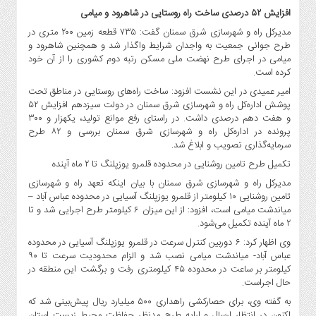
افزایش ۵۲ درصدی ساخت راه روستایی در شاهرود و میامی
مدیرکل راه و شهرسازی شرق سمنان گفت: ۷۳۵ قطعه زمین ۲۰۰ متری در
طرح جوانی جمعیت به واجدان شرایط واگذار شد و همچنین شاهرود و
میامی در اجرای طرح نهضت ملی مسکن رتبه دوم کشوری را از آن خود
کرده است.
امیر عمیدی در این نشست افزود: ساخت راه‌های روستایی در مناطق تحت
پوشش اداره‌کل راه و شهرسازی شرق سمنان در دولت سیزدهم افزایش ۵۲
و هفت دهم درصدی داشت. در راستای رفع موانع تولید، یکهزار و ۳۰۰
پرونده در اداره‌کل راه و شهرسازی شرق سمنان بررسی و ۸۲ طرح
سرمایه‌گذاری تصویب و ابلاغ شد.
تکمیل طرح تامین روشنایی در محدوده قلمرو یوزپلنگ تا ۲ ماه آینده
مدیرکل راه و شهرسازی شرق سمنان با بیان اینکه تعهد راه و شهرسازی
تامین روشنایی ۱۰ کیلومتر از قلمرو یوزپلنگ آسیایی در محدوده عباس آباد –
میاندشت میامی است، افزود: از این میزان ۶ کیلومتر طرح اجرایی شد و تا
۲ ماه آینده تکمیل می‌شود.
وی اظهار کرد: ۶ دوربین کنترل سرعت در قلمرو یوزپلنگ آسیایی در محدوده
عباس آباد- میاندشت میامی نصب شد و الزام محدودیت سرعت تا ۹۰
کیلومتر بر ساعت در محدوده ۴۵ کیلومتری رفت و برگشت این منطقه در
حال اجراست.
به گفته وی، برای حصارکشی راهداری ۵۰۰ میلیارد ریال پیش‌بینی شد که
اکنون در انتظار ارسال و ارایه طرح مدنظر حفاظت محیط زیست استان