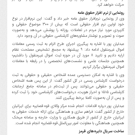
صنایع
حرکت خواهد کرد.
غذایی
رونمایی از نرم افزار حقوق عامه
سیاسی
وی از رونمایی نرم‌افزار حقوق عامه خبر داد و گفت: این نرم‌افزار در نوع
و
خود اولین نرم افزار حقوقی است که بیش از ۳۰۰ موضوع حقوقی و
کاربردی مورد نیاز مردم در تعاملات روزانه را پوشش می‌دهد و به‌صورت
بین
صوت و تصویر و نوشتار مشاوره‌های کارشناسی حقوقی در آن وجود دارد.
الملل
عبدلیان پور با اشاره به پیگیری اجرای طرح الزام به ثبت رسمی معاملات
نگاه
اموال غیرمنقول ادامه داد: ۹ پیشنهاد به مجمع تشخیص مصلحت نظام
روز
ارایه دادیم و تایید ۸ مورد آن در حوزه ثبت اموال غیرمنقول را داشتیم؛
همچنین جلسات علمی و نشست‌های تخصصی را در رابطه با معاملات
گوناگون
اموال غیرمنقول برگزار کردیم.
وی با اشاره به امکان دسترسی عمده اشخاص حقیقی و حقوقی به ثبت
درخواست کارشناس رسمی در کل کشور گفت: از این پس همه اشخاص
حقیقی و حقوقی می‌توانند پس از ثبت‌نام در سامانه جامع ارجاعات
کارشناسی ۱۵۱۵ و احراز هویت، درخواست‌های کارشناسی خود را ثبت کرده
و پس از آن به‌صورت کاملا برخط پیگیری کنند.
عبدلیان پور درباره اقدامات انجام شده مرکز وکلای قوه قصاییه برای ایرانیان
خارج از کشور گفت: فراهم سازی و هماهنگی برای ارائه خدمات حقوقی به
ایرانیان خارج از کشور از طریق همکاری با وزارت خارجه و سامانه میخک
همچنین هماهنگی با معاونت امور بین‌الملل قوه قضاییه انجام شده است.‌
ساخت سریال دایره‌های قرمز