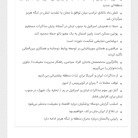
منطقه‌ای جدید
شش ماه باتلاق؛ ترامپ میان توافق با عمان یا تشدید تنش در تنگه هرمز
سرگردان شد
حملات همزمان اسرائیل به جنوب لبنان در آستانه پایان مذاکرات مستقیم
پوتین ممکن است پاییز امسال به یک عضو ناتو حمله محدود کند
دیپلماسی نمایشی شکست خورده است
عراقچی و همتای موریتانیایی بر توسعه روابط دوجانبه و همکاری بین‌المللی
تأکید کردند
به‌کارگیری متخصصان به‌جای افراد سیاسی، راهکار مدیریت معیشت/ جلوی
رانت‌خواران را می‌گیریم
از مذاکرات ایران و آمریکا برای ثبات منطقه پشتیبانی می کنیم
توقف معاملات ۶ رمزارز در کوین‌بیس از امروز
آغاز دور سوم مذاکرات لبنان و اسرائیل در رم / تخلیه یک شهرک در جنوب
لبنان برای افزایش فشار
امشب گزارش دوساله پزشکیان درباره اقتصاد و معیشت منتشر می‌شود
در دفاع از ایران جان بر کف خواهیم بود
رایزنی پاکستان درباره بحران منطقه و تنگه هرمز ادامه دارد