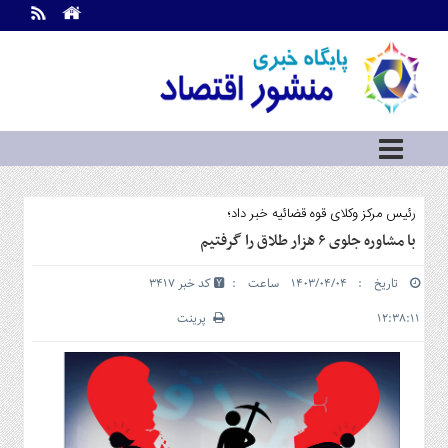
اطلاعات
تماس
تماس
با
ما
درباره
ما
سرویس
رئیس مرکز وکلای قوه قضائیه خبر داد؛
ها
خانه
با مشاوره جلوی ۶ هزار طلاق را گرفتیم
بازار
تاریخ : ۱۴۰۳/۰۴/۰۴ ساعت :
کد خبر 3417
سرمایه
و
۱۲:۳۸:۱۱
پرینت
بورس
مسکن
و
شهری
نفت،