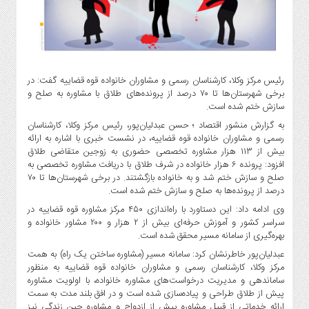
گاز
و
پتروشیمی
صنعت
و
رئیس مرکز وکلا، کارشناسان رسمی و مشاوران خانواده قوه قضاییه گفت: در
خودرو
برخی شهرستان‌ها تا ۷۰ درصد از پرونده‌های طلاق با مشاوره به صلح و
سازش ختم شده است.
استارت
آپ
به گزارش منشور اقتصاد ؛ حسن عبدلیان‌پور، رئیس مرکز وکلا، کارشناسان
و
رسمی و مشاوران خانواده قوه قضاییه، در نشست خبری با اشاره به ارائه
بیش از ۱۱۳ هزار مشاوره تخصصی حضوری به زوجین متقاضی طلاق
فن
افزود: پرونده ۶ هزار خانواده در شرف طلاق با دریافت مشاوره تخصصی به
آوری
صلح و سازش ختم شد و به خانواده بازگشتند. در برخی شهرستان‌ها تا ۷۰
بانک
درصد از پرونده‌ها به صلح و سازش ختم شده است.
،
وی ادامه داد: این دستاورد با راه‌اندازی ۴۵۰ مرکز مشاوره قوه قضاییه در
بیمه
سراسر کشور و آموزش حرفه‌ای بیش از ۲ هزار و ۲۰۰ مشاور خانواده و
و
بهره‌گیری از سامانه مسیر محقق شده است.
ارز
عبدلیان‌پور خاطرنشان کرد: سامانه مسیر (مشاوره ساختن یک راه) به همت
دیجیتال
مرکز وکلا، کارشناسان رسمی و مشاوران خانواده قوه قضاییه به منظور
ساماندهی و مدیریت درخواست‌های مشاوره خانواده، با اولویت مشاوره
کشاورزی
پیش از طلاق طراحی و پیاده‌سازی شده است و در افق بلند مدت به سمت
و
ارائه خدماتی از قبیل مشاوره پیش از ازدواج و مشاوره حین زندگی نیز