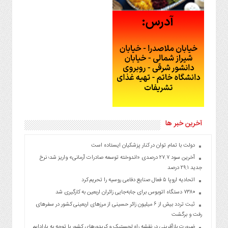
آخرین خبر ها
دولت با تمام توان در کنار پزشکیان ایستاده است
آخرین سود ۲۷.۷ درصدی «اندوخته توسعه صادرات آرمانی» واریز شد؛ نرخ
جدید ۲۹.۱ درصد
اتحادیه اروپا ۵ فعال صنایع دفاعی روسیه را تحریم کرد
۷۳۸۰ دستگاه اتوبوس برای جابه‌جایی زائران اربعین به‌ کارگیری شد
ثبت تردد بیش از ۶ میلیون زائر حسینی از مرزهای اربعینی کشور در سفرهای
رفت و برگشت
ضرورت بازآفرینی در نقشه راه لجستیک و کریدورهای کشور با توجه به پارادایم