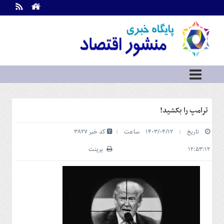
اطلاعات
تماس
تماس
با
ما
درباره
ما
سرویس
ترامپ را بکشید!
ها
خانه
تاریخ : ۱۴۰۳/۰۴/۱۲ ساعت :
کد خبر 3827
بازار
سرمایه
۱۲:۵۳:۱۲
پرینت
و
بورس
مسکن
و
شهری
نفت،