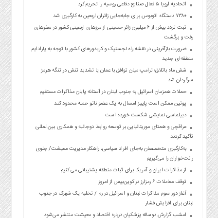
اتحادیه اروپا ۵ فعال صنایع دفاعی روسیه را تحریم کرد
۷۳۸۰ دستگاه اتوبوس برای جابه‌جایی زائران اربعین به‌ کارگیری شد
ثبت تردد بیش از ۶ میلیون زائر حسینی از مرزهای اربعینی کشور در سفرهای
رفت و برگشت
ضرورت بازآفرینی در نقشه راه لجستیک و کریدورهای کشور با توجه به پارادایم
منطقه‌ای جدید
شش ماه باتلاق؛ ترامپ میان توافق با عمان یا تشدید تنش در تنگه هرمز
سرگردان شد
حملات همزمان اسرائیل به جنوب لبنان در آستانه پایان مذاکرات مستقیم
پوتین ممکن است پاییز امسال به یک عضو ناتو حمله محدود کند
دیپلماسی نمایشی شکست خورده است
عراقچی و همتای موریتانیایی بر توسعه روابط دوجانبه و همکاری بین‌المللی
تأکید کردند
به‌کارگیری متخصصان به‌جای افراد سیاسی، راهکار مدیریت معیشت/ جلوی
رانت‌خواران را می‌گیریم
از مذاکرات ایران و آمریکا برای ثبات منطقه پشتیبانی می کنیم
توقف معاملات ۶ رمزارز در کوین‌بیس از امروز
آغاز دور سوم مذاکرات لبنان و اسرائیل در رم / تخلیه یک شهرک در جنوب
لبنان برای افزایش فشار
امشب گزارش دوساله پزشکیان درباره اقتصاد و معیشت منتشر می‌شود