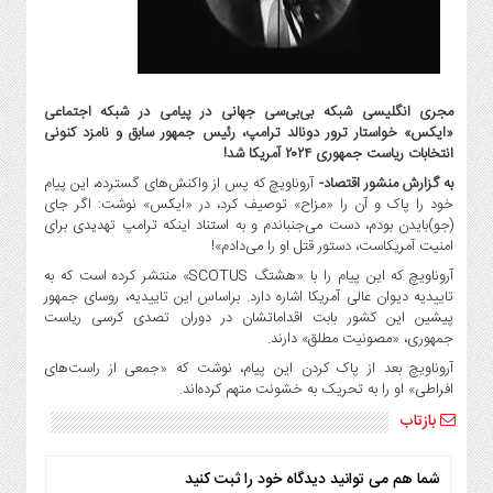
گاز
و
پتروشیمی
صنعت
مجری انگلیسی شبکه بی‌بی‌سی جهانی در پیامی در شبکه اجتماعی
و
«ایکس» خواستار ترور دونالد ترامپ، رئیس جمهور سابق و نامزد کنونی
خودرو
انتخابات ریاست جمهوری ۲۰۲۴ آمریکا شد!
استارت
به گزارش منشور اقتصاد-
آروناویچ که پس از واکنش‌های گسترده، این پیام
آپ
خود را پاک و آن را «مزاح» توصیف کرد، در «ایکس» نوشت: اگر جای
و
(جو)بایدن بودم، دست می‌جنباندم و به استناد اینکه ترامپ تهدیدی برای
فن
امنیت آمریکاست، دستور قتل او را می‌دادم»!
آوری
آروناویچ که این پیام را با «هشتگ SCOTUS» منتشر کرده است که به
تاییدیه دیوان عالی آمریکا اشاره دارد. براساس این تاییدیه، روسای جمهور
بانک
پیشین این کشور بابت اقداماتشان در دوران تصدی کرسی ریاست
،
جمهوری، «مصونیت مطلق» دارند.
بیمه
آروناویچ بعد از پاک کردن این پیام، نوشت که «جمعی از راست‌های
و
افراطی» او را به تحریک به خشونت متهم کرده‌اند.
ارز
دیجیتال
بازتاب
کشاورزی
و
شما هم می توانید دیدگاه خود را ثبت کنید