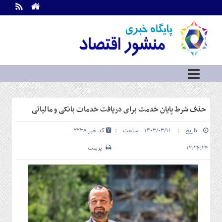
اطلاعات
تماس
تماس
با
ما
درباره
ما
سرویس
حذف شرط پایان خدمت برای دریافت خدمات بانکی و مالیاتی
ها
خانه
تاریخ : ۱۴۰۳/۰۳/۱۱ ساعت :
کد خبر 2238
بازار
سرمایه
۱۲:۲۶:۲۴
پرینت
و
بورس
مسکن
و
شهری
نفت،