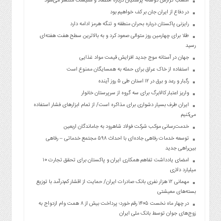
امشب گزارش دوساله پزشکیان درباره اقتصاد و معیشت منتشر می‌شود
در دفاع از ایران جان بر کف خواهیم بود
رایزنی پاکستان درباره بحران منطقه و تنگه هرمز ادامه دارد
طلا برای چهارمین روز متوالی صعود کرد و به بالاترین سطح هفت هفته‌ای
رسید
جهان در آستانه موج جدید افزایش قیمت مواد غذایی
استفاده از خاک عراق برای حمله به همسایگان ممنوع است
رگبار و رعد و برق در ۱۲ استان طی ۵ روز آینده
واریز اعتبار کالابرگ برای سه گروه از سرپرستان خانوار
ایران طرف بسیار دشواری برای مذاکره است/ از تمام ابزارهای فشار استفاده
می‌کنیم
خدمت‌رسانی موکب شرکت فولاد شاهرود به جاماندگان اربعین
توسعه خدمات رفاهی جاده‌ای با احداث ۵۹۸ مجتمع خدماتی – رفاهی
بین‌راهی جدید
امضای یادداشت تفاهم همکاری ایران و پاکستان برای تحقق تجارت ۱۰
میلیارد دلاری
مهمانی ۱۲ هزار نفری بانک صادرات ایران/ حمایت از اقشار کم‌درآمد با توزیع
بسته‌های معیشتی
در چهار ماه نخست ۱۴۰۵ رقم خورد؛ پرداخت بیش از ۸ همت وام ازدواج به
زوج‌های جوان توسط بانک ملی ایران