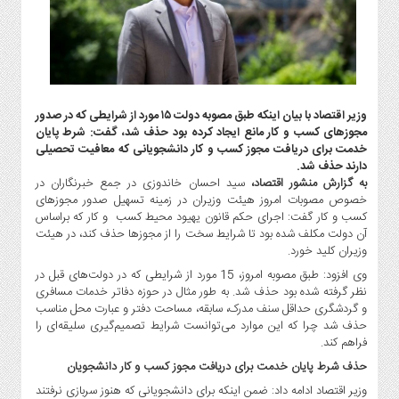
گاز
و
پتروشیمی
صنعت
و
خودرو
وزیر اقتصاد با بیان اینکه طبق مصوبه دولت ۱۵ مورد از شرایطی که در صدور
مجوزهای کسب و کار مانع ایجاد کرده بود حذف شد، گفت: شرط پایان
استارت
خدمت برای دریافت مجوز کسب و کار دانشجویانی که معافیت تحصیلی
آپ
دارند حذف شد.
و
به گزارش منشور اقتصاد،
سید احسان خاندوزی در جمع خبرنگاران در
فن
خصوص مصوبات امروز هیئت وزیران در زمینه تسهیل صدور مجوزهای
آوری
کسب و کار گفت: اجرای حکم قانون یهیود محیط کسب و کار که براساس
آن دولت مکلف شده بود تا شرایط سخت را از مجوزها حذف کند، در هیئت
بانک
وزیران کلید خورد.
،
وی افزود: طبق مصوبه امروز، 15 مورد از شرایطی که در دولت‌های قبل در
بیمه
نظر گرفته شده بود حذف شد. به طور مثال در حوزه دفاتر خدمات مسافری
و
و گردشگری حداقل سنف مدرک، سابقه، مساحت دفتر و عبارت محل مناسب
ارز
حذف شد چرا که این موارد می‌توانست شرایط تصمیم‌گیری سلیقه‌ای را
دیجیتال
فراهم کند.
کشاورزی
حذف شرط پایان خدمت برای دریافت مجوز کسب و کار دانشجویان
و
وزیر اقتصاد ادامه داد: ضمن اینکه برای دانشجویانی که هنوز سربازی نرفتند