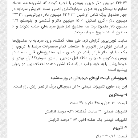
صنایع
۲۴۶.۴۲ میلیون دلار جریان ورودی را تجربه کردند که نشان‌دهنده اعتماد
غذایی
مداوم به بیت‌کوین به عنوان سرمایه‌گذاری اصلی است. افزایش سرمایه در
چهار صندوق بزرگ شامل آی‌شیرز، ۴۳۴.۳۲ میلیون دلار ؛ بی‌تی‌سی، ۳۳.۲۹
سیاسی
میلیون دلار ؛ گری اسکیل، ۲۵.۰۱ میلیون دلار و گلکسی و اینوسکو، ۲.۲۱
و
میلیون دلار متمرکز بود: سه صندوق نیز هیچ سرمایه‌ای جذب نکردند و ۶
بین
صندوق شاهد خروج سرمایه بودند.
الملل
سایت کوین‌پی‌پر گزارش کرد، طی هفته گذشته، ورود سرمایه به صندوق‌ها
بر اساس ارزش بازار اتریوم، با احتساب تمام محصولات مرتبط با اتریوم، از
نگاه
یک میلیارد دلار فراتر رفت. در همین حال، صندوق‌های قابل معامله در
روز
بورس بیت‌کوین همچنان علاقه قابل توجهی از سوی سرمایه‌گذاران نهادی و
گوناگون
خرده‌فروشی را به خود جلب می‌کنند که نشان دهنده اختلاف بین دو رمزارز
پیشرو است.
به‌روزرسانی قیمت ارزهای دیجیتالی در روز سه‌شنبه
این رده حاوی تغییرات قیمتی ۱۰ ارز دیجیتالی بزرگ از نظر ارزش بازار است.
۱- بیت‌کوین
قیمت: ۱۱۱ هزار و ۹۷۰ دلار و ۳۰ سنت
تغییرات قیمتی ۲۴ ساعت گذشته: ۰.۲۹ درصد افزایش
تغییرات قیمتی یک هفته اخیر: ۲.۸۷ درصد افزایش
۲- اتریوم
قیمت: ۴۳۱۰.۷۹ دلار