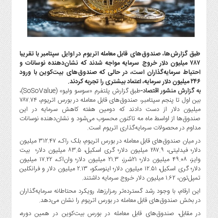
گاز
و
پتروشیمی
صنعت
و
طبق گزارش‌ها، صندوق‌های قابل معامله اتریوم در اوایل سپتامبر با تقریبا
خودرو
۷۸۷ میلیون دلار خروج سرمایه مواجه شدند که نشان‌دهنده نوسانات و
احتیاط سرمایه‌گذاران است، در حالی که صندوق‌های بیت‌کوین با ورود
استارت
۲۴۶ میلیون دلار سرمایه، اعتماد بیشتری را تجربه کردند.
آپ
به گزارش منشور اقتصاد-
طبق گزارش پلتفرم «سوسو ولیو» (SoSoValue)،
و
بین اول تا پنجم سپتامبر، صندوق‌های قابل معامله در بورس اتریوم، ۷۸۷.۷۴
فن
میلیون دلار از دست دادند که دومین هفته کاهش سرمایه در این
آوری
صندوق‌ها از اواسط ماه مه تاکنون محسوب می‌شود و نشان‌دهنده نوسانات
مداوم در محصولات سرمایه‌گذاری اتریوم است.
بانک
در میان صندوق‌های قابل معامله در بورس اتریوم، بلک راک، ۳۱۲.۴۷ میلیون
،
دلار؛ فیدلیتی، ۲۸۷.۹ میلیون دلار؛ گری اسکیل، ۸۳.۵ میلیون دلار؛ بیت
بیمه
وایز، ۴۹.۰۸ میلیون دلار؛ ۲۱شرز، ۲۱.۳ میلیون دلار؛ وان‌اک، ۱۷.۲۲ میلیون
و
دلار؛ گری اسکیل، ۱۲.۵۱ میلیون دلار؛ اینوسکو، ۲.۱۳ میلیون دلار و فرانکلین
ارز
تمپل‌تون، ۱.۶۲ میلیون دلار خروج سرمایه داشتند.
دیجیتال
این ارقام، با وجود رشد گسترده‌تر رمزارزها، رویکرد محتاطانه سرمایه‌گذاران
کشاورزی
در بخش صندوق‌های قابل معامله در بورس اتریوم را نشان می‌دهد.
و
در مقابل، صندوق‌های قابل معامله در بورس بیت‌کوین در همین دوره،