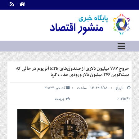
اطلاعات
تماس
تماس
با
ما
درباره
ما
سرویس
خروج ۷۸۷ میلیون دلاری از صندوق‌های ETF اتریوم در حالی که
ها
خانه
بیت‌کوین ۲۴۶ میلیون دلار ورودی جذب کرد
بازار
تاریخ : ۱۴۰۴/۰۶/۱۸ ساعت :
کد خبر 30523
سرمایه
و
۱۰:۳۵:۴۲
پرینت
بورس
مسکن
و
شهری
نفت،