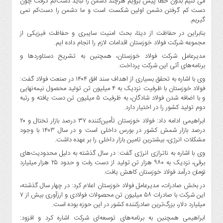
می کنیم بدون خطا پیش برویم هرچند دشمن را نباید دست‌کم گرفت چون
صنایع
دست کم گرفتن دشمن اولین شکست است و ما دشمن را دست‌کم نمی
غذایی
گیریم.
سیاسی
بنابراین در حفاظت از دیتا، بحث امنیت سایبری و حفاظت فیزیکی از
و
مجموعه شرکت فولاد خوزستان اقدامات لازم را انجام داده ایم.
بین
مدیرعامل شرکت فولاد خوزستان، همچنین به تشریح دستاوردها و
الملل
برنامه‌های آتی این شرکت پرداخت.
نگاه
وی با اشاره به تحقق بسیاری از اهداف سند افق ۱۴۰۴ در صنعت فولاد گفت:
روز
فولاد خوزستان با ظرفیت نزدیک به ۴ میلیون تن تولید محصول نیمه‌نهایی
و با اضافه شدن فولاد شادگان، به ظرفیت ۵ میلیون تن دست یافته و رتبه
گوناگون
دوم تولید کشور را در اختیار دارد.
ابراهیمی ادامه داد: فولاد خوزستان تأمین‌کننده ۳۷ درصد بازار تختال و ۲۰
درصد بازار شمش کشور در بورس داخلی است و در سال ۱۴۰۳ با وجود
مشکلات انرژی، بیشترین تامین بازار داخلی را بر عهده داشت.
وی با اشاره به ناترازی انرژی گفت: در سال گذشته به دلیل محدودیت‌های
برقی، نزدیک به ۹۸۰ هزار تن تولید از دست رفت و حدود ۲۵ هزار میلیارد
تومان درآمد فولاد خوزستان کاهش یافت.
در بخش صادرات، مدیرعامل فولاد خوزستان اعلام کرد: در چهار سال گذشته،
این شرکت با صادرات ۵۸ میلیون تن محصولات فولادی و ارزآوری بیش از ۷
میلیارد دلار، بزرگ‌ترین صادرکننده کشور در این حوزه بوده است.
ابراهیمی همچنین به برنامه‌های توسعه‌ای شرکت اشاره کرد و افزود: