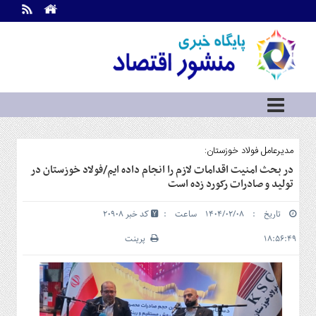
اطلاعات
تماس
تماس
با
ما
درباره
ما
سرویس
مدیرعامل فولاد خوزستان:
ها
خانه
در بحث امنیت اقدامات لازم را انجام داده ایم/فولاد خوزستان در
تولید و صادرات رکورد زده است
بازار
سرمایه
تاریخ : ۱۴۰۴/۰۲/۰۸ ساعت :
کد خبر 20908
و
بورس
۱۸:۵۶:۴۹
پرینت
مسکن
و
شهری
نفت،