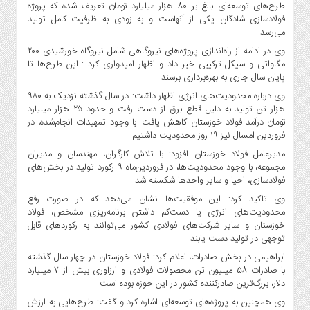
طرح‌های توسعه‌ای بالغ بر ۸۰ هزار میلیارد تومان تعریف شده که پروژه
فولادسازی شادگان یکی از آنهاست و به زودی به ظرفیت کامل تولید
می‌رسد.
وی در ادامه از راه‌اندازی پروژه‌های نیروگاهی شامل نیروگاه خورشیدی ۲۰۰
مگاواتی و سیکل ترکیبی خبر داد و اظهار امیدواری کرد : این طرح‌ها تا
پایان سال جاری به بهره‌برداری برسند.
وی درباره محدودیت‌های انرژی اظهار داشت: در سال گذشته نزدیک به ۹۸۰
هزار تن تولید به دلیل قطع برق از دست رفت و حدود ۲۵ هزار میلیارد
تومان درآمد فولاد خوزستان کاهش یافت. با وجود تمهیدات انجام‌شده، در
فروردین امسال نیز ۱۹ روز محدودیت داشتیم.
مدیرعامل فولاد خوزستان افزود: با تلاش کارگران، مهندسان و مدیران
مجموعه، با وجود محدودیت‌ها، در فروردین‌ماه ۹ رکورد تولید در بخش‌های
فولادسازی، احیا و سایر واحدها شکسته شد.
وی تاکید کرد: این موفقیت‌ها نشان می‌دهد که در صورت رفع
محدودیت‌های انرژی یا دست‌کم داشتن برنامه‌ریزی مشخص، فولاد
خوزستان و سایر شرکت‌های فولادی کشور می‌توانند به رکوردهای قابل
توجهی در تولید دست یابند.
ابراهیمی در بخش صادرات، اعلام کرد: فولاد خوزستان در چهار سال گذشته
با صادرات ۵۸ میلیون تن محصولات فولادی و ارزآوری بیش از ۷ میلیارد
دلار، بزرگ‌ترین صادرکننده کشور در این حوزه بوده است.
وی همچنین به پروژه‌های توسعه‌ای اشاره کرد و گفت: طرح‌هایی به ارزش