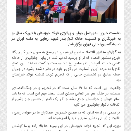
گاز
و
پتروشیمی
صنعت
و
نشست خبری مدیرعامل جوان و پرانرژی فولاد خوزستان با تبریک سال نو
خودرو
به خبرنگاران و تسلیت حادثه تلخ بندر شهید رجایی به ملت ایران در
نمایشگاه بین‌المللی تهران برگزار شد.
استارت
آپ
به گزارش منشور اقتصاد
،، امین ابراهیمی در پاسخ به سوال خبرنگار پایگاه
خبری منشور اقتصاد که از او پرسید تدابیر شما در برابر جلوگیری از حادثه
و
تلخی همانند آنچه در بندر عباس رخ داد چیست ؟! گفت که ابتدا این اتفاق
فن
تلخ را به مردم ایران تسلیت می گویم. باید در نظر داشته باشید در جریان
آوری
حمله صادق دو نخستین جایی را که تحریم کردند شرکت فولاد خوزستان
بانک
بود.
،
واقعیت این است که ما ۴۰ سال است که در تحریم و در جنگ‌اقتصادی
بیمه
هستیم در جنگ هم هر اتفاقی ممکن است بیفتد مهم این است که ما باید
و
تمام هوش و حواسمان جمع باشد و اگر یک قدم از دشمن جلو باشیم از
اتفاقات ناگوار جلوگیری می کنیم.
ارز
دیجیتال
ابراهیمی در ادامه افزود که در همین خصوص همکاران ما در حوزه بازرسی ،
نظارت و آی تی تدابیر امنیتی لازم را اندیشیده اند
کشاورزی
بویژه این که تجربه فولاد خوزستان در این زمینه ها بالا رفته و ما کوشش
و