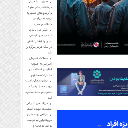
ضرورت بازآفرینی
در نقشه راه لجستیک
و کریدورهای کشور با
توجه به پارادایم
منطقه‌ای جدید
شش ماه باتلاق؛
ترامپ میان توافق با
عمان یا تشدید تنش
در تنگه هرمز سرگردان
شد
حملات همزمان
اسرائیل به جنوب
لبنان در آستانه پایان
مذاکرات مستقیم
پوتین ممکن است
پاییز امسال به یک
عضو ناتو حمله محدود
کند
دیپلماسی نمایشی
شکست خورده است
عراقچی و همتای
موریتانیایی بر توسعه
روابط دوجانبه و