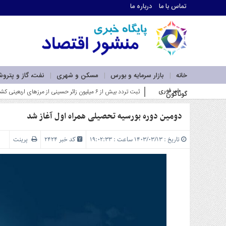
تماس با ما
درباره ما
اطلاعات
تماس
تماس
با
ما
خانه
بازار سرمایه و بورس
مسکن و شهری
نفت، گاز و پترو
درباره
خبر فوری
ضرورت بازآفرینی در نقشه راه لجستیک و کریدورهای کشور با 
گوناگون
ما
سرویس
ها
دومین دوره بورسیه تحصیلی همراه اول آغاز شد
خانه
بازار
تاریخ : ۱۴۰۳/۰۳/۱۳ ساعت : ۱۹:۰۲:۳۳
کد خبر 2424
پرینت
سرمایه
و
بورس
مسکن
و
شهری
نفت،