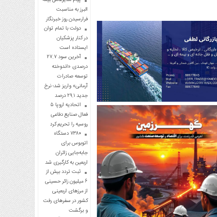
البرز به مناسبت
فرارسیدن روز خبرنگار
دولت با تمام توان
در کنار پزشکیان
ایستاده است
آخرین سود ۲۷.۷
درصدی «اندوخته
توسعه صادرات
آرمانی» واریز شد؛ نرخ
جدید ۲۹.۱ درصد
اتحادیه اروپا ۵
فعال صنایع دفاعی
روسیه را تحریم کرد
۷۳۸۰ دستگاه
اتوبوس برای
جابه‌جایی زائران
اربعین به‌ کارگیری شد
ثبت تردد بیش از
۶ میلیون زائر حسینی
از مرزهای اربعینی
کشور در سفرهای رفت
و برگشت