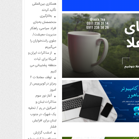
همکاری بین‌المللی
تأکید کردند
به‌کارگیری
متخصصان به‌جای
افراد سیاسی، راهکار
مدیریت معیشت/
جلوی رانت‌خواران را
می‌گیریم
از مذاکرات ایران و
آمریکا برای ثبات
منطقه پشتیبانی می
کنیم
توقف معاملات ۶
رمزارز در کوین‌بیس از
امروز
آغاز دور سوم
مذاکرات لبنان و
اسرائیل در رم / تخلیه
یک شهرک در جنوب
لبنان برای افزایش
فشار
امشب گزارش