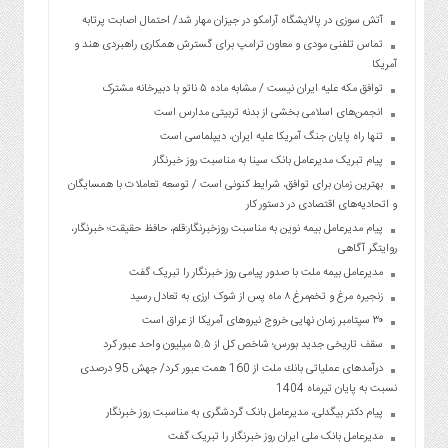
آتش سوزی در پالایشگاه آرامکو در جیزان مهار شد/ احتمال اصابت پرتابه
تماس تلفنی مودی و معاون ترامپ برای گسترش همکاری راهبردی هند و
آمریکا
توافق مکه علیه ایران نیست / مشابه ماده ۵ ناتو با دبیرخانه مشترک
انجمن‌های اسلامی بخشی از بدنه تربیتی مدارس است
تنها راه پایان جنگ آمریکا علیه ایران، دیپلماسی است
پیام تبریک مدیرعامل بانک سینا به مناسبت روز خبرنگار
بهترین زمان برای توافق، شرایط کنونی است / توسعه تعاملات با همسایگان
و اتحادیه‌های اقتصادی در دستور کار
پیام مدیرعامل بیمه نوین به مناسبت روزخبرنگار:قلم، حافظ حقیقت؛ خبرنگار،
روایتگر آگاهی
مدیرعامل بیمه ملت با صدور پیامی روز خبرنگار را تبریک گفت
زنجیره مرغ و تخم‌مرغ ۸ ماه پس از شوک ارزی به تعادل رسید
۳۰ سپتامبر زمان نهایی خروج نیروهای آمریکا از عراق است
سقف تاریخی جدید بورس؛ شاخص کل از ۵.۵ میلیون واحد عبور کرد
درآمدهای عملیاتی بانك ملت از 160 همت عبور كرد/ جهش 95 درصدی
نسبت به پایان تیرماه 1404
پیام دکتر بیگدلی، مدیرعامل بانک گردشگری به مناسبت روز خبرنگار
مدیرعامل بانک ملی ایران روز خبرنگار را تبریک گفت