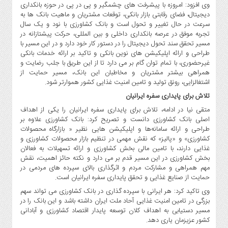
صنایع
وی افزود: امروزه با پیشرفت های چشمگیر و پی در پی در حوزه بانکداری
غذایی
دیجیتال، فضای رقابتی بازار بانکی، توقعات مشتریان و ماهیت بانک ها به
سرعت در حال تغییر و تحول است و بانک کشاورزی با نود و یک سال
سیاسی
تجربه موفق در عرصه بانکداری داخلی و بین المللی، حرکت پیشتازانه در
و
مسیر تحقق سند تحول دیجیتال را در دستور کار خود دارد و در این مسیر با
بین
طراحی و ارائه اپلیکیشن های نوین بانکی و تاکید بر ارائه خدمات بانکی
الملل
غیرحضوری، با تمام توان گام بر می دارد تا از این طریق با جلب رضایت و
همراهی بیشتر مشتریان و مخاطبان این بانک، مسیر حمایت از
نگاه
اشتغالزایی، رونق تولید و تامین امنیت غذایی کشور هموارتر شود.
روز
تلاش برای پایداری سفره ایرانیان
گوناگون
متقی نیا در ادامه، تلاش برای پایداری سفره ایرانیان را یکی از اهداف
اصلی بانک کشاورزی دانست و تصریح کرد: بانک کشاورزی علاوه بر
طراحی و ارائه سامانه‌ها و اپلیکیشن هایی نظیر « بازارگاه محصولات
کشاورزی» و «پالیز» که نقش مهمی در تنظیم بازار محصولات کشاورزی و
غذایی دارند، با تامین مالی بخش کشاورزی و ارائه تسهیلات به فعالان
بخش کشاورزی در این مسیر قدم بر می دارد و نکته حائز اهمیت، نقش
مهم همراهی و مشارکت مردم و اثرگذاری بالای سپرده های مردمی در
حمایت از صنایع غذایی و تحقق پایداری سفره ایرانیان است.
وی تاکید کرد: هر ایرانی با سپرده گذاری در بانک کشاورزی می تواند سهم
بزرگی در تامین امنیت غذایی آحاد ملت ایران داشته باشد و این بانک را در
مسیر دستیابی به اهداف کلان توسعه پایدار اقتصاد کشاورزی و آبادانی
کشور عزیزمان یاری دهد.