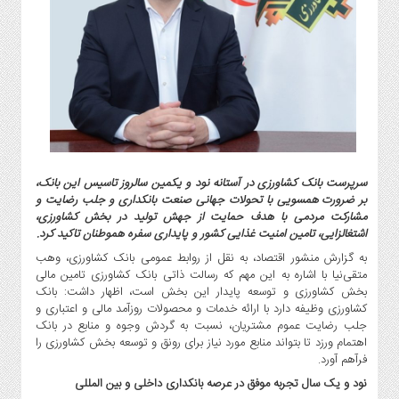
گاز
و
پتروشیمی
صنعت
و
خودرو
استارت
آپ
و
سرپرست بانک کشاورزی در آستانه نود و یکمین سالروز تاسیس این بانک،
فن
بر ضرورت همسویی با تحولات جهانی صنعت بانکداری و جلب رضایت و
آوری
مشارکت مردمی با هدف حمایت از جهش تولید در بخش کشاورزی،
اشتغالزایی، تامین امنیت غذایی کشور و پایداری سفره هموطنان تاکید کرد.
بانک
به گزارش منشور اقتصاد، به نقل از روابط عمومی بانک کشاورزی، وهب
،
متقی‌نیا با اشاره به این مهم که رسالت ذاتی بانک کشاورزی تامین مالی
بیمه
بخش کشاورزی و توسعه پایدار این بخش است، اظهار داشت: بانک
و
کشاورزی وظیفه دارد با ارائه خدمات و محصولات روزآمد مالی و اعتباری و
ارز
جلب رضایت عموم مشتریان، نسبت به گردش وجوه و منابع در بانک
دیجیتال
اهتمام ورزد تا بتواند منابع مورد نیاز برای رونق و توسعه بخش کشاورزی را
فرآهم آورد.
کشاورزی
نود و یک سال تجربه موفق در عرصه بانکداری داخلی و بین المللی
و