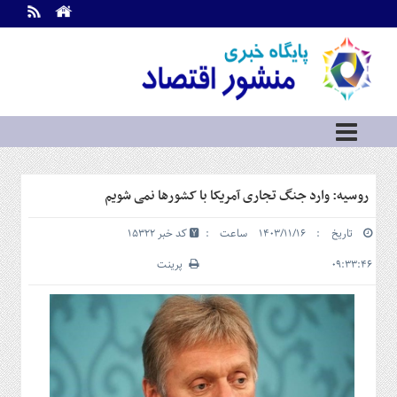
اطلاعات
تماس
تماس
با
ما
درباره
ما
سرویس
روسیه: وارد جنگ تجاری آمریکا با کشورها نمی‌ شویم
ها
خانه
تاریخ : ۱۴۰۳/۱۱/۱۶ ساعت :
کد خبر 15322
بازار
سرمایه
۰۹:۳۳:۴۶
پرینت
و
بورس
مسکن
و
شهری
نفت،