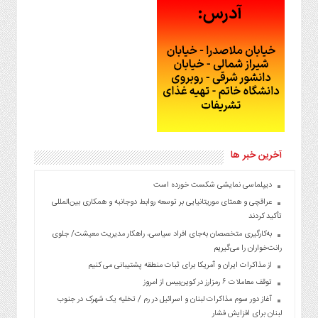
آخرین خبر ها
دیپلماسی نمایشی شکست خورده است
عراقچی و همتای موریتانیایی بر توسعه روابط دوجانبه و همکاری بین‌المللی
تأکید کردند
به‌کارگیری متخصصان به‌جای افراد سیاسی، راهکار مدیریت معیشت/ جلوی
رانت‌خواران را می‌گیریم
از مذاکرات ایران و آمریکا برای ثبات منطقه پشتیبانی می کنیم
توقف معاملات ۶ رمزارز در کوین‌بیس از امروز
آغاز دور سوم مذاکرات لبنان و اسرائیل در رم / تخلیه یک شهرک در جنوب
لبنان برای افزایش فشار