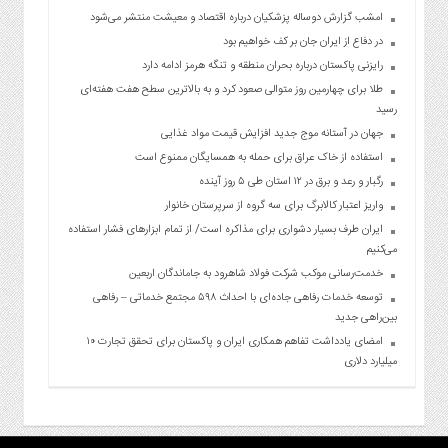
امشب گزارش دوساله پزشکیان درباره اقتصاد و معیشت منتشر می‌شود
در دفاع از ایران جان بر کف خواهیم بود
رایزنی پاکستان درباره بحران منطقه و تنگه هرمز ادامه دارد
طلا برای چهارمین روز متوالی صعود کرد و به بالاترین سطح هفت هفته‌ای
رسید
جهان در آستانه موج جدید افزایش قیمت مواد غذایی
استفاده از خاک عراق برای حمله به همسایگان ممنوع است
رگبار و رعد و برق در ۱۲ استان طی ۵ روز آینده
واریز اعتبار کالابرگ برای سه گروه از سرپرستان خانوار
ایران طرف بسیار دشواری برای مذاکره است/ از تمام ابزارهای فشار استفاده
می‌کنیم
خدمت‌رسانی موکب شرکت فولاد شاهرود به جاماندگان اربعین
توسعه خدمات رفاهی جاده‌ای با احداث ۵۹۸ مجتمع خدماتی – رفاهی
بین‌راهی جدید
امضای یادداشت تفاهم همکاری ایران و پاکستان برای تحقق تجارت ۱۰
میلیارد دلاری