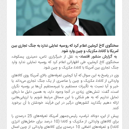
گاز
و
پتروشیمی
صنعت
و
خودرو
استارت
سخنگوی کاخ کرملین اعلام کرد که روسیه تمایلی ندارد به جنگ تجاری بین
آپ
آمریکا با کانادا، مکزیک و چین وارد شود.
به گزارش منشور اقتصاد-
به نقل از خبرگزاری تاس، دمیتری پسکوف،
و
سخنگوی کاخ کرملین، طی اظهاراتی اعلام کرد که روسیه تمایلی ندارد وارد
فن
جنگ تجاری بین آمریکا با کانادا، مکزیک و چین شود.
آوری
وی در پاسخ به این سوال که آیا کرملین تعرفه‌های بالای آمریکا روی کالاهای
بانک
وارداتی از کانادا، مکزیک و چین را عناصری از یک جنگ تجاری می‌داند یا
،
خیر و آیا نسبت به تأثیرات مستقیم یا غیرمستقیم آن‌ها بر روسیه نگران
بیمه
است، گفت: تنش‌های زیادی در آنجا وجود دارد، به همین دلیل ما ذره‌ای
و
تمایل نداریم که به هر شکلی با این مسائل مرتبط شویم یا ارزیابی‌هایی
ارائه دهیم. بگذارید کشورهای درگیر در این فرآیند خودشان با آن برخورد
ارز
کنند.
دیجیتال
پیش از این، دونالد ترامپ، رئیس‌جمهور آمریکا، تعرفه‌های 25 درصدی را
کشاورزی
برای کالاهای وارداتی از مکزیک و کانادا (10 درصد برای حامل‌های انرژی
و
کانادا) و تعرفه‌های اضافی 10 درصدی برای کالاهای وارداتی از چین اعمال