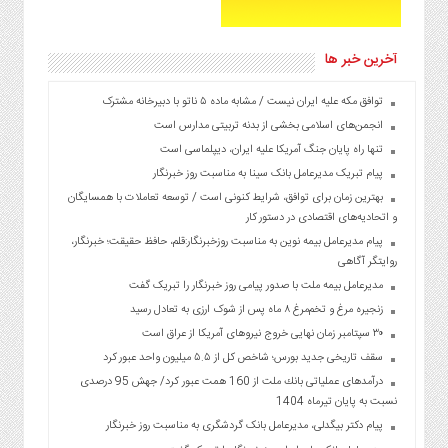
آخرین خبر ها
توافق مکه علیه ایران نیست / مشابه ماده ۵ ناتو با دبیرخانه مشترک
انجمن‌های اسلامی بخشی از بدنه تربیتی مدارس است
تنها راه پایان جنگ آمریکا علیه ایران، دیپلماسی است
پیام تبریک مدیرعامل بانک سینا به مناسبت روز خبرنگار
بهترین زمان برای توافق، شرایط کنونی است / توسعه تعاملات با همسایگان
و اتحادیه‌های اقتصادی در دستور کار
پیام مدیرعامل بیمه نوین به مناسبت روزخبرنگار:قلم، حافظ حقیقت؛ خبرنگار،
روایتگر آگاهی
مدیرعامل بیمه ملت با صدور پیامی روز خبرنگار را تبریک گفت
زنجیره مرغ و تخم‌مرغ ۸ ماه پس از شوک ارزی به تعادل رسید
۳۰ سپتامبر زمان نهایی خروج نیروهای آمریکا از عراق است
سقف تاریخی جدید بورس؛ شاخص کل از ۵.۵ میلیون واحد عبور کرد
درآمدهای عملیاتی بانك ملت از 160 همت عبور كرد/ جهش 95 درصدی
نسبت به پایان تیرماه 1404
پیام دکتر بیگدلی، مدیرعامل بانک گردشگری به مناسبت روز خبرنگار