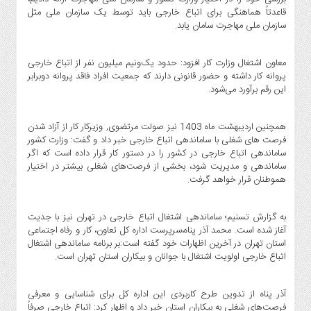
صنایع
قاعدتاً هماهنگی برای اتباع خارجی باید توسط یک سازمان ملی مثل
غذایی
سازمان ملی مهاجرت سامان یابد.
سیاسی
و
معاون اشتغال وزارت کار افزود: حدود یک‌ونیم میلیون نفر از اتباع خارجی
بین
پروانه کار داشته و حضور قانونی دارند که جمعیت افراد فاقد پروانه دوبرابر
الملل
این رقم برآورد می‌شود.
نگاه
روز
همچنین اردیبهشت ماه 1403 نیز صولت مرتضوی, وزیرکار کار از آزاد شدن
فرصت های شغلی با ساماندهی اتباع خارجی خبر داد و گفت: وزارت کشور
گوناگون
ساماندهی اتباع خارجی در کشور را در دستور کار قرار داده است که اگر
ساماندهی و مدیریت شود، بخشی از فرصت‌های شغلی بیشتر در اختیار
هموطنان قرار خواهد گرفت.
به گزارش تسنیم؛ ساماندهی اشتغال اتباع خارجی در تهران نیز با جدیت
آغاز شده است. محمد آذر پناه،سرپرست اداره کل تعاون، کار و رفاه اجتماعی
استان تهران در آخرین اظهارات خود گفته است:بر برنامه ساماندهی اشتغال
اتباع خارجی اولویت اشتغال با جوانان و بیکاران استان تهران است.
آذر پناه از تدوین طرح کاربردی این اداره کل برای شناسایی و معرفی
فرصت‌های شغلی به بیکاران استان خبر داد و اظهار کرد: اتباع خارجی صرفاً