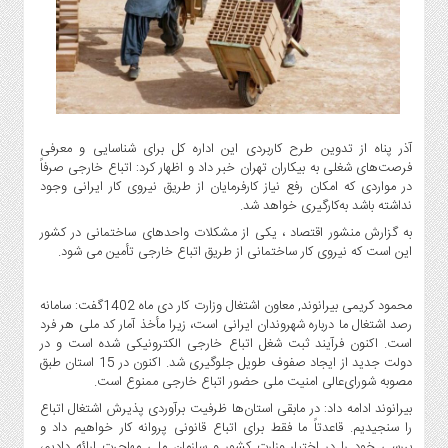
گاز
و
پتروشیمی
صنعت
و
خودرو
آذر پناه از تدوین طرح کاربردی این اداره کل برای شناسایی و معرفی
استارت
فرصت‌های شغلی به بیکاران تهران خبر داد و اظهار کرد: اتباع خارجی صرفاً
آپ
در مواردی که امکان رفع نیاز کارفرمایان از طریق نیروی کار ایرانی وجود
و
نداشته باشد به‌کارگیری خواهد شد.
فن
به گزارش منشور اقتصاد ، یکی از مشکلات واحدهای ساختمانی در کشور
آوری
این است که نیروی کار ساختمانی از طریق اتباع خارجی تأمین می شود.
بانک
،
محمود کریمی بیرانوند,‌ معاون اشتغال وزارت کار دی ماه 1402گفت: سامانه
بیمه
رصد اشتغال ما درباره شهروندان ایرانی است، زیرا مأخذ آمار کد ملی هر فرد
و
است. اکنون فرآیند ثبت شغل اتباع خارجی الکترونیکی شده است و در
ارز
دولت جدید از ایجاد صفوف طویل جلوگیری شد. اکنون در 15 استان طبق
مصوبه شورای‌عالی امنیت ملی حضور اتباع خارجی ممنوع است.
دیجیتال
بیرانوند ادامه داد: در مابقی استان‌ها ظرفیت برآوردی پذیرش اشتغال اتباع
کشاورزی
را سنجیدیم. قاعدتاً ما فقط برای اتباع قانونی پروانه کار خواهیم داد و
و
بررسی خود را در اختیار وزارت کشور و سازمان ملی مهاجرت ارائه دادیم،