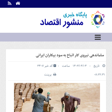
اطلاعات
تماس
تماس
با
ما
درباره
ما
سرویس
ساماندهی نیروی کار اتباع به سود بیکاران ایرانی
ها
خانه
تاریخ : ۱۴۰۳/۰۴/۰۴ ساعت :
کد خبر 3407
بازار
سرمایه
۰۸:۲۲:۳۱
پرینت
و
بورس
مسکن
و
شهری
نفت،