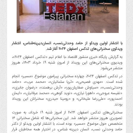
گاز
و
پتروشیمی
صنعت
و
خودرو
با انتشار اولین ویدئو از حامد وحدتی‌نسب، انسان‌دیرینه‌شناس، انتشار
استارت
ویدئوی سخنرانی‌های تدکس اصفهان ۲۰۲۴ آغاز شد.
آپ
به گزارش پایگاه خبری منشور اقتصاد ،با اعلام تیم «تدکس اصفهان ۲۰۲۴»،
و
ویدیوی سخنرانی‌های این رویداد از امروز، شنبه ۱۹ خرداد ۱۴۰۳، هرروز
فن
منتشر می‌شود.
آوری
در تدکس اصفهان ۲۰۲۴، چهارده سخنرانی پیرامون موضوع «مسیر» انجام
بانک
شده است. «مهدی فصیحی»، «ثریا سلمانیان»، «محمد عرب»، «حامد
،
وحدتی‌نسب»، «سیاوش صفاریان‌پور»، «آرش برهمند»، «رضوان جابری»،
«نفیسه عروجی»، «اهورا نیازی»، «نوید کوهی»، «محمد عرفانیان»، «ایمان
بیمه
احمدپور»، «علی‌رضا علیخانی» و «رومینا حیدری» سخنرانان این رویداد
و
بودند.
ارز
سخنرانی‌های تدکس اصفهان ۲۰۲۴ از امروز شنبه ۱۹ خرداد، به صورت
دیجیتال
تصویری هرروز منتشر خواهد شد. این سخنرانی‌ها که شامل سخنرانی ۱۴
کشاورزی
متخصص حول موضوع «مسیر» بوده است، با انتشار اولین ویدئو از دکتر
و
حامد وحدتی نسب، انسان دیرینه شناس، در اختیار همه مخاطبان قرار