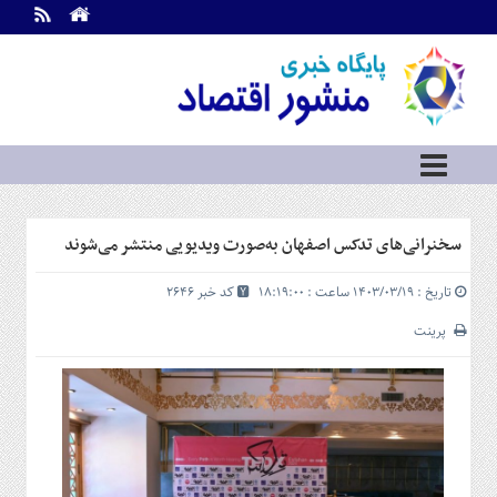
اطلاعات
تماس
تماس
با
ما
درباره
ما
سرویس
سخنرانی‌های تدکس اصفهان به‌صورت ویدیویی منتشر می‌شوند
ها
خانه
تاریخ : ۱۴۰۳/۰۳/۱۹ ساعت : ۱۸:۱۹:۰۰
کد خبر 2646
بازار
سرمایه
پرینت
و
بورس
مسکن
و
شهری
نفت،