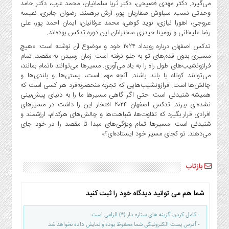
صنایع
می‌گیرد. دکتر مهدی فصیحی، دکتر ثریا سلمانیان، محمد عرب، دکتر حامد
وحدتی نسب، سیاوش صفاریان پور، آرش برهمند، رضوان جابری، نفیسه
غذایی
عروجی، اهورا نیازی، نوید کوهی، محمد عرفانیان، ایمان احمد پور، علی
سیاسی
رضا علیخانی و رومینا حیدری سخنرانان این دوره تدکس بوده‌اند.
و
تدکس اصفهان درباره رویداد ۲۰۲۴ خود و موضوع آن نوشته است: «هیچ
بین
مسیری بدون قدم‌های تو به جلو نرفته است. زمان رسیدن به مقصد، تمام
الملل
فرازونشیب‌های طول راه را به یاد می‌آوری. مسیرها می‌توانند ناتمام بمانند،
می‌توانند کوتاه یا بلند باشند. آنچه مهم است، پستی‌ها و بلندی‌ها و
نگاه
چالش‌ها است. فرازونشیب‌هایی که تجربه منحصربه‌فرد هر کسی است که
روز
همیشه شنیدنی است. حتی اگر گاهی مسیرها ما را به دنیای پیش‌بینی
گوناگون
نشده‌ای ببرند. تدکس اصفهان ۲۰۲۴ افتخار این را داشت در مسیرهای
افرادی قرار بگیرد که تفاوت‌ها، شباهت‌ها و چالش‌های هرکدام، ارزشمند و
شنیدنی است. مسیرها تمام ویژگی‌های مبدا تا مقصد را در خود جای
می‌دهند. تو کجای مسیر خود ایستاده‌ای؟»
بازتاب
شما هم می توانید دیدگاه خود را ثبت کنید
- کامل کردن گزینه های ستاره دار (*) الزامی است
- آدرس پست الکترونیکی شما محفوظ بوده و نمایش داده نخواهد شد