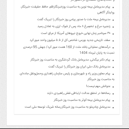
و اتحادیه‌های اقتصادی در دستور کار
پیام مدیرعامل بیمه نوین به مناسبت روزخبرنگار:قلم، حافظ حقیقت؛ خبرنگار،
روایتگر آگاهی
مدیرعامل بیمه ملت با صدور پیامی روز خبرنگار را تبریک گفت
زنجیره مرغ و تخم‌مرغ ۸ ماه پس از شوک ارزی به تعادل رسید
۳۰ سپتامبر زمان نهایی خروج نیروهای آمریکا از عراق است
سقف تاریخی جدید بورس؛ شاخص کل از ۵.۵ میلیون واحد عبور کرد
درآمدهای عملیاتی بانك ملت از 160 همت عبور كرد/ جهش 95 درصدی
نسبت به پایان تیرماه 1404
پیام دکتر بیگدلی، مدیرعامل بانک گردشگری به مناسبت روز خبرنگار
مدیرعامل بانک ملی ایران روز خبرنگار را تبریک گفت
پیام معاون وزیر راه و شهرسازی و رئیس سازمان راهداری وحمل‌ونقل جاده‌ای
به مناسبت روز خبرنگار
عنوانش مهم نیست!
رسانه‌ها در تحقق عدالت ارتباطی نقش راهبردی دارند
پیام مدیرعامل بیمه کوثر به مناسبت روز خبرنگار
مدیرعامل چادرملو به مناسبت روز خبرنگار:رسانه شریک توسعه ملی است