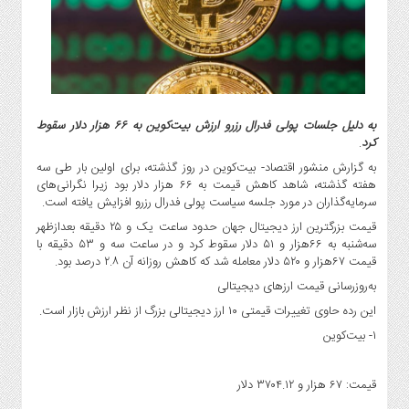
گاز
و
پتروشیمی
صنعت
و
خودرو
به دلیل جلسات پولی فدرال رزرو ارزش بیت‌کوین به ۶۶ هزار دلار سقوط
استارت
کرد
.
آپ
به گزارش منشور اقتصاد- بیت‌کوین در روز گذشته، برای اولین بار طی سه
و
هفته گذشته، شاهد کاهش قیمت به ۶۶ هزار دلار بود زیرا نگرانی‌های
فن
سرمایه‌گذاران در مورد جلسه سیاست پولی فدرال رزرو افزایش یافته است.
آوری
قیمت بزرگترین ارز دیجیتال جهان حدود ساعت یک و ۲۵ دقیقه بعدازظهر
سه‌شنبه به ۶۶هزار و ۵۱ دلار سقوط کرد و در ساعت سه و ۵۳ ‌دقیقه با
بانک
قیمت ۶۷هزار و ۵۲۰ دلار معامله شد که کاهش روزانه آن ۲.۸ درصد بود.
،
به‌روزرسانی قیمت ارزهای دیجیتالی
بیمه
و
این رده حاوی تغییرات قیمتی ۱۰ ارز دیجیتالی بزرگ از نظر ارزش بازار است.
ارز
۱- بیت‌کوین
دیجیتال
کشاورزی
قیمت: ۶۷ هزار و ۳۷۰۴.۱۲ دلار
و