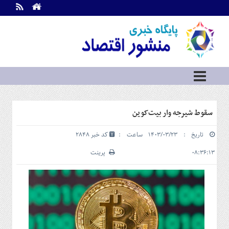
اطلاعات
تماس
تماس
با
ما
درباره
ما
سرویس
سقوط شیرجه وار بیت‌کوین
ها
خانه
تاریخ : ۱۴۰۳/۰۳/۲۳ ساعت :
کد خبر 2848
بازار
سرمایه
۰۸:۳۶:۱۳
پرینت
و
بورس
مسکن
و
شهری
نفت،