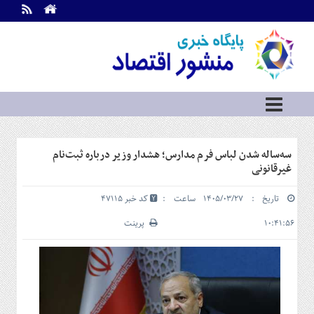
اطلاعات
تماس
تماس
با
ما
درباره
ما
سرویس
سه‌ساله شدن لباس فرم مدارس؛ هشدار وزیر درباره ثبت‌نام
ها
خانه
غیرقانونی
بازار
تاریخ : ۱۴۰۵/۰۳/۲۷ ساعت :
کد خبر 47115
سرمایه
و
۱۰:۴۱:۵۶
پرینت
بورس
مسکن
و
شهری
نفت،