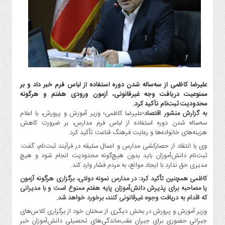
گاز
و
پتروشیمی
صنعت
و
خودرو
استارت
علیرضا کاظمی از سه‌ساله شدن دوره استفاده از لباس فرم خبر داد و بر
آپ
ممنوعیت دریافت وجه غیرقانونی، آزمون ورودی هفتم و هرگونه
و
محدودیت ثبت‌نام تأکید کرد.
فن
به گزارش منشور اقتصاد-
علیرضا کاظمی؛ وزیر آموزش و پرورش، با اعلام
آوری
سه‌ساله شدن دوره استفاده از لباس فرم مدارس، بر ضرورت کاهش
هزینه‌های خانواده‌ها و رعایت فرهنگ قناعت تأکید کرد.
بانک
وی با انتقاد از حصارکشی مدارس و اعمال سلیقه در فرآیند ثبت‌نام، گفت:
،
ثبت‌نام دانش‌آموزان باید بدون هیچ‌گونه محدودیت انجام شود و هیچ
بیمه
مدیری حق ندارد با ایجاد موانع، به مردم فشار وارد کند.
و
کاظمی همچنین تأکید کرد: در مدارس نمونه دولتی، برگزاری هرگونه آزمون
ارز
یا مصاحبه برای پذیرش دانش‌آموزان پایه هفتم ممنوع است و با مدیرانی
دیجیتال
که اقدام به دریافت وجوه غیرقانونی کنند، برخورد خواهد شد.
کشاورزی
وزیر آموزش و پرورش در بخش دیگری از سخنان خود از برگزاری کلاس‌های
و
جبرانی حضوری برای جبران عقب‌ماندگی‌های تحصیلی دانش‌آموزان خبر