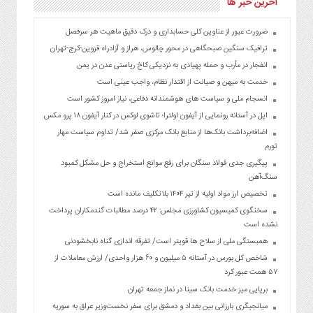
آخرین خبر ها
ضرورت عبور از عناوین کلی حسابداری و درک دقیق ماهیت هر سرفصل
ترافیک سنگین صبحگاهی در محور چالوس، هراز و آزادراه قزوین-کرج-تهران
انفجار در مأرب و حمله پهپادی به نزدیکی کاخ ریاستی عدن در یمن
خدمت به میهن و صیانت از اقتدار نظام، واجب عینی است
انسجام ملی و سیاست های هوشمندانه دفاعی، نیاز امروز کشور است
اپل در آستانه رونمایی از آیفون اولترا؛ تاشوی لوکس در کنار آیفون ۱۸ پرو مکس
اضافه‌برداشت بانک‌ها از منابع بانک مرکزی صفر شد/ تداوم سیاست مهار
تورم
پیگیری جدی فولاد سنگان برای رفع موانع استخراج و حل مشکل کمبود
سنگ‌آهن
تخصیص ارز مواد اولیه از تیر ۱۴۰۴ بلاتکلیف مانده است
سخنگوی کمیسیون کشاورزی مجلس: ۴۲ درصد مطالبات گندمکاران پرداخت
نشده است
همبستگی ملی از سلاح ها قویتر است/ تفرقه اندازی گناه نابخشودنی
شاخص کل بورس در آستانه ۵ میلیون و ۶۰ هزار واحدی/ ارزش معاملات از
۵۷ همت عبور کرد
برپایی میز خدمت بانک سینا در نماز جمعه تهران
میانجیگری بارزانی بین بغداد و دمشق برای سفر نخست‌وزیر عراق به سوریه