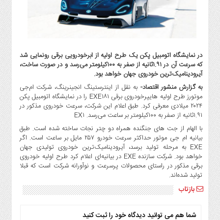
گاز
و
پتروشیمی
صنعت
و
در نمایشگاه اتومبیل پکن یک طرح اولیه از ابرخودرویی برقی رونمایی شد
خودرو
که سرعت آن در ۱.۹۱ثانیه از صفر به ۱۰۰کیلومتر می‌رسد و در صورت ساخت،
آیرودینامیک‌ترین خودروی جهان خواهد بود.
استارت
آپ
به گزارش منشور اقتصاد-
به نقل از اینترستینگ انجینرینگ، شرکت ام‌جی
موتورز طرح اولیه هایپرخودروی برقی EXE۱۸۱ را در نمایشگاه اتومبیل پکن
و
۲۰۲۴ میلادی معرفی کرد. طبق اعلام این شرکت، سرعت خودروی مذکور در
فن
۱.۹۱ثانیه از صفر به ۱۰۰کیلومتر بر ساعت می‌رسد. EX۱
آوری
با الهام از جت های جنگنده همراه دو چتر نجات ساخته شده است. طبق
بانک
بیانیه ام جی موتور حداکثر سرعت خودرو ۲۵۷ مایل بر ساعت است. اگر
،
EXE به مرحله تولید برسد، آیرودینامیک‌ترین خودروی تولیدی جهان
بیمه
خواهد بود. شرکت سازنده EXE در بیانیه‌ای اعلام کرد طرح اولیه خودروی
و
برقی مذکور در راستای محصولات پرسرعت و نوآورانه شرکت است که قبلا
تولید شده‌اند.
ارز
دیجیتال
بازتاب
کشاورزی
و
شما هم می توانید دیدگاه خود را ثبت کنید