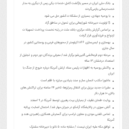
بانک ملی ایران در مسیر بازگشت کامل؛ خدمات یکی پس از دیگری به مدار
خدمت‌رسانی بازمی‌گردند
با روحیه جهادی، بسیاری از مشکلات کشور حل می شود
5 اولویت دبیرخانه شورایعالی برای تحول در مناطق آزاد
براساس گزارش بانك مركزی؛ بانك ملت در رتبه نخست پرداخت تسهیلات
ازدواج و فرزندآوری قرار گرفت
بهسازی و ایمن‌سازی ۱۸۶۶ کیلومتر از محورهای فرعی و روستایی کشور در
سال جاری
مرحله دوم قرعه‌کشی آلتین‌شو برگزار شد؛/ معرفی برندگان دور دوم و تجلیل از
استعداد درخشان ۱۳ ساله
واکنش روسیه به اظهارات رئیس ستاد ارتش آمریکا درباره خروج از جنگ با
ایران
عاشورا مکتب انسان ساز و سند بنیادین مبارزه با ظلم است
مقررات جدید برزیل برای انتقال رمزارزها؛ تاخیر ۲۴ ساعته برای تراکنش های
بالای ۱۰ هزار دلار
روایت طحان نظیف از بمباران بیت رهبری توسط آمریکا در ۹ اسفند
آتش سوزی در پالایشگاه آرامکو در جیزان مهار شد/ احتمال اصابت پرتابه
تماس تلفنی مودی و معاون ترامپ برای گسترش همکاری راهبردی هند و
آمریکا
توافق مکه علیه ایران نیست / مشابه ماده ۵ ناتو با دبیرخانه مشترک