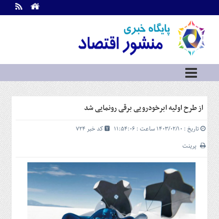
اطلاعات
تماس
تماس
با
ما
درباره
ما
سرویس
از طرح اولیه ابرخودرویی برقی رونمایی شد
ها
خانه
تاریخ : ۱۴۰۳/۰۲/۱۰ ساعت : ۱۱:۵۴:۰۶
کد خبر 724
بازار
سرمایه
پرینت
و
بورس
مسکن
و
شهری
نفت،