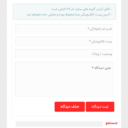
صنایع
غذایی
- کامل کردن گزینه های ستاره دار (*) الزامی است
- آدرس پست الکترونیکی شما محفوظ بوده و نمایش داده نخواهد شد
سیاسی
و
بین
الملل
نگاه
روز
گوناگون
حذف دیدگاه
جستجو