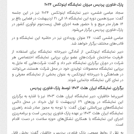
صنایع
پارک فناوری پردیس میزبان نمایشگاه اینوتکس ۲۰۲۴
غذایی
سجاد عباسی فشمی، دبیر نمایشگاه اینوتکس ۲۰۲۴ نیز در این جلسه
سیاسی
گفت: سیزدهمین دوره این نمایشگاه ۱۸ الی ۲۱ اردیبهشت در فضایی بالغ بر
و
۱۴ هزار متر مربع و با حضور همه اجزای فعال زیست‌بوم نوآوری کشور در
پارک فناوری پردیس برگزار می‌شود.
بین
الملل
عباسی فشمی گفت: ۲۴ عنوان رویدادی نیز در حاشیه این نمایشگاه و در
قالب‌های مختلف برگزار خواهد شد.
نگاه
دبیر نمایشگاه اینوتکس از آمادگی دبیرخانه نمایشگاه برای استفاده از
روز
ظرفیت ساختمان شرکت‌های عضو برای برپایی نمایشگاه اختصاصی هر
گوناگون
شرکت در دوران برگزاری نمایشگاه خبر داد و گفت: شرکت‌هایی که مایل به
برپایی نمایشگاه محصولات تولیدی خود در محل شرکت هستند، می‌توانند
در هماهنگی با دبیرخانه اینوتکس به عنوان بخشی از نمایشگاه، معرفی و
در نمای کلی نمایشگاه جانمایی شوند.
برگزاری نمایشگاه ایران هلث ۱۴۰۳ توسط پارک فناوری پردیس
امین‌رضا خالقیان، دبیر نمایشگاه ایران هلث ۱۴۰۳ نیز با اشاره به برگزاری
این نمایشگاه در روزهای ۲۹ اردیبهشت تا اول خرداد در محل دائمی
نمایشگاه‌های بین‌المللی تهران گفت: با توجه به مجوز صادر شده، راهبری
نمایشگاه ایران هلث ۱۴۰۳ بر عهده پارک فناوری پردیس است و برنامه‌ریزی
اجرای این نمایشگاه با همکاری تشکل‌های حوزه سلامت در دست اقدام
است.
به نقل از روابط عمومی پارک فناوری پردیس، خالقیان گفت: بخش قابل