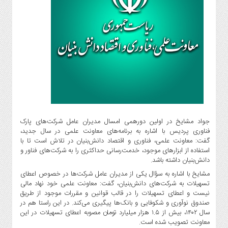
گاز
و
پتروشیمی
صنعت
و
خودرو
استارت
آپ
و
فن
جواد مشایخ در اولین دورهمی امسال مدیران عامل شرکت‌های پارک
آوری
فناوری پردیس با اشاره به برنامه‌های معاونت علمی در سال جدید،
بانک
گفت: معاونت علمی، فناوری و اقتصاد دانش‌بنیان در تلاش است تا با
،
استفاده از ابزارهای موجود، خدمت‌رسانی حداکثری را به شرکت‌های فناور و
دانش‌بنیان داشته باشد.
بیمه
و
مشایخ با اشاره به سؤال یکی از مدیران عامل شرکت‌ها در خصوص اعطای
ارز
تسهیلات به شرکت‌های دانش‌بنیان، گفت: معاونت علمی خود نهاد مالی
نیست و اعطای تسهیلات را در قالب قوانین و مقررات موجود از طریق
دیجیتال
صندوق نوآوری و شکوفایی و بانک‌ها پیگیری می‌کند. در این راستا هم در
کشاورزی
سال ۱۴۰۲، بیش از ۱.۵ هزار میلیارد تومان مصوبه اعطای تسهیلات در این
و
معاونت تصویب شده است.