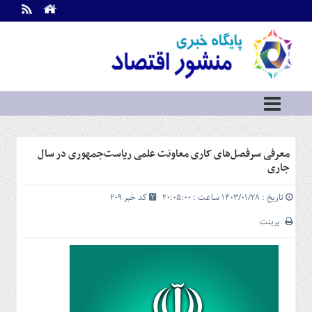
اطلاعات
تماس
تماس
با
ما
درباره
ما
سرویس
معرفی سرفصل‌های کاری معاونت علمی ریاست‌جمهوری در سال
ها
خانه
جاری
بازار
تاریخ : ۱۴۰۳/۰۱/۲۸ ساعت : ۲۰:۰۵:۰۰
کد خبر 209
سرمایه
و
پرینت
بورس
مسکن
و
شهری
نفت،