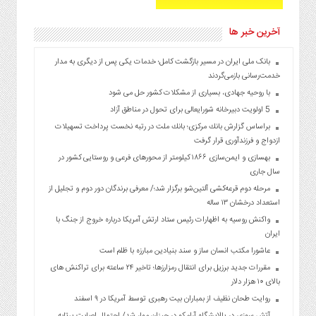
آخرین خبر ها
بانک ملی ایران در مسیر بازگشت کامل؛ خدمات یکی پس از دیگری به مدار
خدمت‌رسانی بازمی‌گردند
با روحیه جهادی، بسیاری از مشکلات کشور حل می شود
5 اولویت دبیرخانه شورایعالی برای تحول در مناطق آزاد
براساس گزارش بانك مركزی؛ بانك ملت در رتبه نخست پرداخت تسهیلات
ازدواج و فرزندآوری قرار گرفت
بهسازی و ایمن‌سازی ۱۸۶۶ کیلومتر از محورهای فرعی و روستایی کشور در
سال جاری
مرحله دوم قرعه‌کشی آلتین‌شو برگزار شد؛/ معرفی برندگان دور دوم و تجلیل از
استعداد درخشان ۱۳ ساله
واکنش روسیه به اظهارات رئیس ستاد ارتش آمریکا درباره خروج از جنگ با
ایران
عاشورا مکتب انسان ساز و سند بنیادین مبارزه با ظلم است
مقررات جدید برزیل برای انتقال رمزارزها؛ تاخیر ۲۴ ساعته برای تراکنش های
بالای ۱۰ هزار دلار
روایت طحان نظیف از بمباران بیت رهبری توسط آمریکا در ۹ اسفند