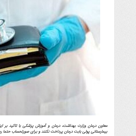
گاز
و
پتروشیمی
صنعت
و
خودرو
استارت
آپ
و
فن
آوری
بانک
،
بیمه
و
ارز
دیجیتال
کشاورزی
معاون درمان وزارت بهداشت، درمان و آموزش پزشکی با تاکید بر ای
و
بیمارستانی پولی بابت درمان پرداخت نکنند و برای صورتحساب حتما رس