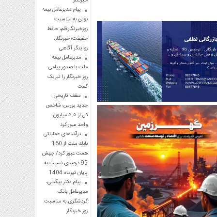
خبرنگار
پیام مدیرعامل بیمه
نوین به مناسبت
روزخبرنگار:قلم، حافظ
حقیقت؛ خبرنگار،
روایتگر آگاهی
مدیرعامل بیمه
ملت با صدور پیامی
روز خبرنگار را تبریک
گفت
سقف تاریخی
جدید بورس؛ شاخص
کل از ۵.۵ میلیون
واحد عبور کرد
درآمدهای عملیاتی
بانك ملت از 160
همت عبور كرد/ جهش
95 درصدی نسبت به
پایان تیرماه 1404
پیام دکتر بیگدلی،
مدیرعامل بانک
گردشگری به مناسبت
روز خبرنگار