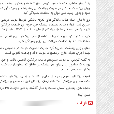
صنایع
به گزارش منشور اقتصاد سعید کریمی افزود: همه پزشکان موظف به رع
غذایی
شود و بدون رسید نمی توان به تخلفات رسیدگی کرد.
سیاسی
وی با بیان اینکه عقب ماندگی‌های تعرفه پزشکی توسط دولت مردمی د
و
بین
شهید رئیسی حداقل حقوق پزشکان از سال ۹۰ تا سال ۱۴۰۲ بیش از ۱۰ برابر افزایش یافت.
الملل
کریمی تاکید کرد: دریافت پولی اضافه از سوی پزشکان برای انجام اع
نگاه
داشته باشند تا به تخلفات دریافت زیرمیزی رسیدگی شود.
روز
معاون وزیر بهداشت تصریح کرد: رعایت مصوبات دولت در خصوص تعرفه 
گوناگون
رشد اجزای تعرفه خارج از مصوبات دولت فاقد وجاهت قانونی است.
به گفته کریمی، در دولت سیزدهم مالیات پزشکان کاهش یافت و حق ماند
روزانه ۱۵ میلیون ریال برای هر پزشک در مناطق کم برخوردار پر
بخش خصوصی است.
متخصصان روانپزشکی ۲۵۱ هزار تومان، پزشکان فوق تخصص روانپزشکی ۲۸۶ هزار تومان است.
تعرفه های پزشکی امسال نسبت به سال گذشته به طور متوسط ۳۵ درصد افزایش داشته است.
منبع ایرنا
بازتاب