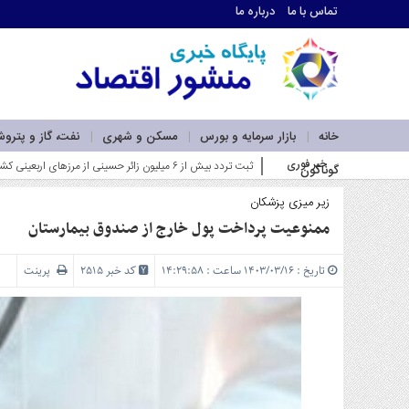
تماس با ما
درباره ما
اطلاعات
تماس
تماس
با
ما
خانه
بازار سرمایه و بورس
مسکن و شهری
نفت، گاز و پترو
درباره
خبر فوری
ضرورت بازآفرینی در نقشه راه _
گوناگون
ما
سرویس
ها
زیر میزی پزشکان
خانه
ممنوعیت پرداخت پول خارج از صندوق بیمارستان
بازار
سرمایه
تاریخ : ۱۴۰۳/۰۳/۱۶ ساعت : ۱۴:۲۹:۵۸
کد خبر 2515
پرینت
و
بورس
مسکن
و
شهری
نفت،