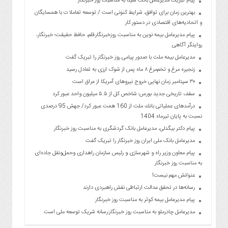
پیام تبریک مدیرعامل بانک سینا به مناسبت روز خبرنگار
بهترین زمان برای توافق، شرایط کنونی است / توسعه تعاملات با همسایگان
و اتحادیه‌های اقتصادی در دستور کار
پیام مدیرعامل بیمه نوین به مناسبت روزخبرنگار:قلم، حافظ حقیقت؛ خبرنگار،
روایتگر آگاهی
مدیرعامل بیمه ملت با صدور پیامی روز خبرنگار را تبریک گفت
زنجیره مرغ و تخم‌مرغ ۸ ماه پس از شوک ارزی به تعادل رسید
۳۰ سپتامبر زمان نهایی خروج نیروهای آمریکا از عراق است
سقف تاریخی جدید بورس؛ شاخص کل از ۵.۵ میلیون واحد عبور کرد
درآمدهای عملیاتی بانك ملت از 160 همت عبور كرد/ جهش 95 درصدی
نسبت به پایان تیرماه 1404
پیام دکتر بیگدلی، مدیرعامل بانک گردشگری به مناسبت روز خبرنگار
مدیرعامل بانک ملی ایران روز خبرنگار را تبریک گفت
پیام معاون وزیر راه و شهرسازی و رئیس سازمان راهداری وحمل‌ونقل جاده‌ای
به مناسبت روز خبرنگار
عنوانش مهم نیست!
رسانه‌ها در تحقق عدالت ارتباطی نقش راهبردی دارند
پیام مدیرعامل بیمه کوثر به مناسبت روز خبرنگار
مدیرعامل چادرملو به مناسبت روز خبرنگار:رسانه شریک توسعه ملی است