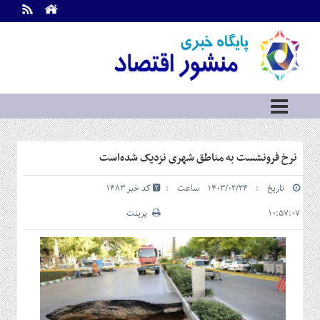
اطلاعات
تماس
تماس
با
ما
درباره
ما
سرویس
نرخ فرونشست به مناطق شهری نزدیک شده‌است
ها
خانه
تاریخ : ۱۴۰۳/۰۲/۲۴ ساعت :
کد خبر 1483
بازار
سرمایه
۱۰:۵۷:۰۷
پرینت
و
بورس
مسکن
و
شهری
نفت،