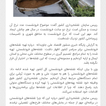
گاز
و
پتروشیمی
صنعت
و
رییس سازمان نقشه‌برداری کشور گفت: موضوع فرونشست عدد نرخ آن
نیست و ممکن است نرخ دو سانت فرونشست در سال هم چالش ایجاد
خودرو
کند. مهم این است که نرخ فرونشست به مناطق شهری و تاسیسات
استارت
زیرساختی کشور نزدیک شده‌است.
آپ
به گزارش پایگاه خبری منشور اقتصاد علی جاویدانه درباره تهیه نقشه‌های
و
فرونشستی برابر سراسر کشور اظهار داشت: نقشه‌های فرونشستی تهیه
فن
شده را به تمام مراجع تصمیم گیری در سطوح مختلف ملی، محلی و استان
آوری
ارسال و ارایه کرده‌ایم و مجموعه‌ای نیست که این نقشه‌ها در اختیار آن قرار
نگرفته باشد.
بانک
وی با بیان اینکه نقشه‌های فرونشستی کل کشور تهیه شده، ادامه داد:
،
نقشه‌های فرونشستی را هم به صورت ملی و هم به صورت بُرشی برای
بیمه
تمام دستگاه‌های مرتبط ارسال کرده‌ایم. سازمان نقشه‌برداری کشور طبق
و
وظیفه خود نقشه پهنه‌های فرونشستی را تهیه کرده و دستگاه‌های متولی
ارز
باید پاسخ دهند که چرا از اطلاعات این نقشه‌ها برای برنامه‌ریزی‌ها و
دیجیتال
اقدامات خود استفاده نمی‌کنند.
کشاورزی
رییس سازمان نقشه‌برداری کشور درباره این که چرا نقشه‌های فرونشستی
و
در برنامه‌ای مهم از جمله در بخش‌های مختلف طرح‌های تفصیلی نیامده،