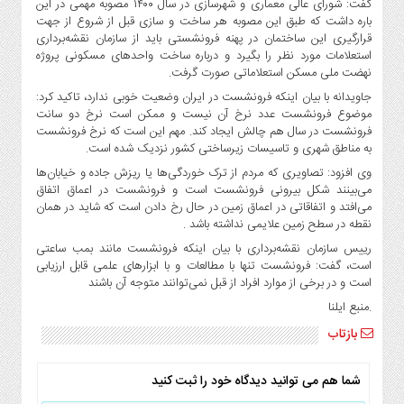
گفت: شورای عالی معماری و شهرسازی در سال ١۴٠٠ مصوبه مهمی در این
صنایع
باره داشت که طبق این مصوبه هر ساخت و سازی قبل از شروع از جهت
غذایی
قرارگیری این ساختمان در پهنه فرونشستی باید از سازمان نقشه‌برداری
سیاسی
استعلامات مورد نظر را بگیرد و درباره ساخت واحد‌های مسکونی پروژه
و
نهضت ملی مسکن استعلاماتی صورت گرفت.
بین
جاویدانه با بیان اینکه فرونشست در ایران وضعیت خوبی ندارد، تاکید کرد:
الملل
موضوع فرونشست عدد نرخ آن نیست و ممکن است نرخ دو سانت
فرونشست در سال هم چالش ایجاد کند. مهم این است که نرخ فرونشست
نگاه
به مناطق شهری و تاسیسات زیرساختی کشور نزدیک شده‌ است.
روز
وی افزود: تصاویری که مردم از ترک خوردگی‌ها یا ریزش‌ جاده و خیابان‌ها
گوناگون
می‌بینند شکل بیرونی فرونشست است و فرونشست در اعماق اتفاق
می‌افتد و اتفاقاتی در اعماق زمین در حال رخ دادن است که شاید در همان
نقطه در سطح زمین علایمی نداشته باشد .
رییس سازمان نقشه‌برداری با بیان اینکه فرونشست مانند بمب ساعتی
است، گفت: فرونشست تنها با مطالعات و با ابزارهای علمی قابل ارزیابی
است و در برخی از موارد افراد از قبل نمی‌توانند متوجه آن باشند
.منبع ایلنا
بازتاب
شما هم می توانید دیدگاه خود را ثبت کنید