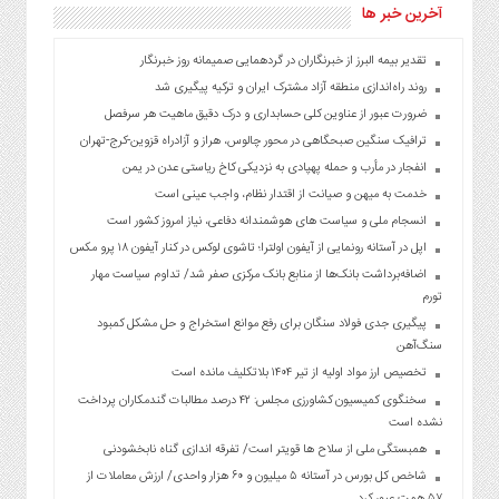
آخرین خبر ها
تقدیر بیمه البرز از خبرنگاران در گردهمایی صمیمانه روز خبرنگار
روند راه‌اندازی منطقه آزاد مشترک ایران و ترکیه پیگیری شد
ضرورت عبور از عناوین کلی حسابداری و درک دقیق ماهیت هر سرفصل
ترافیک سنگین صبحگاهی در محور چالوس، هراز و آزادراه قزوین-کرج-تهران
انفجار در مأرب و حمله پهپادی به نزدیکی کاخ ریاستی عدن در یمن
خدمت به میهن و صیانت از اقتدار نظام، واجب عینی است
انسجام ملی و سیاست های هوشمندانه دفاعی، نیاز امروز کشور است
اپل در آستانه رونمایی از آیفون اولترا؛ تاشوی لوکس در کنار آیفون ۱۸ پرو مکس
اضافه‌برداشت بانک‌ها از منابع بانک مرکزی صفر شد/ تداوم سیاست مهار
تورم
پیگیری جدی فولاد سنگان برای رفع موانع استخراج و حل مشکل کمبود
سنگ‌آهن
تخصیص ارز مواد اولیه از تیر ۱۴۰۴ بلاتکلیف مانده است
سخنگوی کمیسیون کشاورزی مجلس: ۴۲ درصد مطالبات گندمکاران پرداخت
نشده است
همبستگی ملی از سلاح ها قویتر است/ تفرقه اندازی گناه نابخشودنی
شاخص کل بورس در آستانه ۵ میلیون و ۶۰ هزار واحدی/ ارزش معاملات از
۵۷ همت عبور کرد