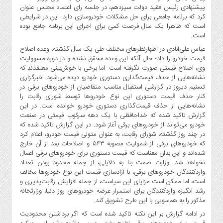
صنایع
پیشنهادی رئیس فقید دولت سیزدهم، در جلسه رای اعتماد مجلس عنوان
غذایی
کرد که برنامه جامعی برای حل مشکلات خودروسازی دارد. این در شرایطی
است که ظاهرا یک سال فرصت کمی برای اجرای این برنامه جامع بوده
سیاسی
است.
و
عباس علی‌آبادی در اظهار‌نظرهای مختلف طی یک سال گذشته، وعده اصلاح
بین
قیمت خودرو را داد؛ حال آنکه این وعده محقق نشده و در دوره مسوولیت
الملل
وی، اصلاح قیمتی صورت نگرفته است. اما برخی با خوش‌بینی معتقدند که
نگاه
نشانه‌هایی از حذف قیمت‌گذاری دستوری خودرو دیده می‌شود. خبرگزاری
روز
تسنیم دیروز در گزارشی استقبال مناسب متقاضیان از خودروهای برقی در
کنار حذف قیمت دستوری این نوع خودروها توسط شورای رقابت را
گوناگون
نشانه‌هایی از حذف قیمت‌گذاری دستوری خودرو خوانده است. در این
گزارش تاکید شده که خداحافظی با یک دهه سرکوب قیمتی در صنعت
خودرو می‌تواند از خودروهای برقی آغاز شود. در این گزارش تاکید شده که
در چند روز گذشته، شورای رقابت، به عنوان متولی قیمت‌ خودرو، اعلام کرد
که خودروهای برقی از شمولیت مصوبه ۵۴۳ و اصلاحات بعد از آن خارج
شده‌اند و این بدان معناست که قیمت دستوری برای خودروهای برقی اعمال
نخواهد شد. وزارت صمت بنا به دلایلی، از جمله محدود بودن تعداد
واردکنندگان خودروهای برقی، با آزادسازی قیمت این نوع خودروها مخالف
است، اما ممکن است مزایای این سیاست، از جمله افزایش رقابت‌پذیری و
رشد انگیزه واردکنندگان برای استمرار عرضه خودروهای روز دنیا، وزارتخانه
مذکور را به هم‌سویی با این طرح تشویق کند.
در ادامه گزارش بر این نکته تاکید شده است که اگر برداشتن محدودیت