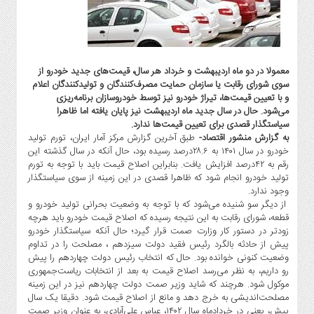
گاز
و
پتروشیمی
صنعت
معمولا در دو ماه اردیبهشت و خرداد هر سال، قیمت‌های جدید خودرو از
و
سوی شورای رقابت یا سازمان حمایت مصرف‌کنندگان و تولیدکنندگان اعلام
خودرو
و با تعیین قیمت‌ها، تیراژ خودرو نیز توسط خودروسازان برنامه‌ریزی
استارت
می‌شود. ‌حال در سال جدید ماه اردیبهشت نیز پایان یافته اما ظاهرا
آپ
سیاستگذار قصدی برای تعیین قیمت‌ها ندارد.
به گزارش منشور اقتصاد-
طبق آخرین گزارش مرکز آمار ایران، تورم تولید
و
خودرو در سال ۱۴۰۱ به ۲۸.۶درصد رسیده بود، حال آنکه در سال گذشته این
فن
رقم به ۴۲درصد افزایش یافت. بنابراین اصلاح قیمت باید با توجه به تورم
آوری
تولید خودرو انجام شود که ظاهرا قصدی در این زمینه از سوی سیاستگذار
بانک
وجود ندارد.
از دیگر سو شنیده می‌شود که با توجه به وضعیت بحرانی تولید خودرو و
،
قطعه، شورای رقابت به این نتیجه رسیده که اصلاح قیمت خودرو باید هر‌چه
بیمه
زودتر در دستور کار وزارت صمت قرار گیرد؛ حال آنکه سیاستگذار خودرو
و
پیش از حادثه بالگرد رئیس فقید دولت سیزدهم ، مصلحت را در تداوم
ارز
وضعیت کنونی خوانده بود. حال که انتخاب رئیس دولت چهاردهم را پیش
دیجیتال
رو داریم، به نظر می‌رسد اصلاح قیمت به بعد از انتخابات ر‌یاست‌جمهوری
موکول شود. هر‌چند که شاید وزیر صمت دولت چهاردهم نیز در این زمینه
کشاورزی
مصلحت‌اندیشی به خرج دهد و مانع از اصلاح قیمت شود. دقیقا یک سال
و
پیش، یعنی در خردادماه سال ۱۴۰۲، عباس علی‌آبادی، به عنوان وزیر صمت