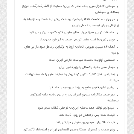
مهمانی ۱۲ هزار نفری بانک صادرات ایران/ حمایت از اقشار کم‌درآمد با توزیع
بسته‌های معیشتی
در چهار ماه نخست ۱۴۰۵ رقم خورد؛ پرداخت بیش از ۸ همت وام ازدواج به
زوج‌های جوان توسط بانک ملی ایران
امتحانات نهایی معوق چهار استان جنوبی ۱۷ و ۲۰ مرداد برگزار می شود
بورس تهران با ثبت سقف تاریخی جدید به کار خود پایان داد
کمک ۱.۴ میلیارد یورویی اتحادیه اروپا به اوکراین از محل سود دارایی های
روسیه
فلسطین اولویت نخست سیاست خارجی ایران است
دیدار سفیر جدید پاکستان با وزیر کشور ایران
زمانبندی شارژ کالابرگ تغییر کرد/ برخی خانوارها اعتبار را ماه بعد دریافت
می‌کنند
پوتین اولین قانون جامع رمزارزها در روسیه را امضا کرد
دور جدید مذاکرات لبنان و اسرائیل در رم پایان یافت؛ ادامه گفتوگوها
پنجشنبه
امیدواریم توقف حملات علیه ایران به توافقی شفاف منجر شود
قیمت نفت پس از کاهش دو روزه، ثابت ماند
قیمت طلا برای سومین روز متوالی افزایش یافت
وزیر صمت بر گسترش همکاری‌های اقتصادی تهران و اسلام‌آباد تأکید کرد