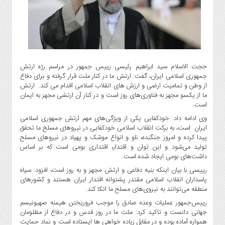
گاز
و
پتروشیمی
صنعت
و
خودرو
حجت الاسلام سید ابراهیم رئیسی رییس جمهور در مراسم رژه ارتش
جمهوری اسلامی ایران، گفت: ارتش ما در کنار ملت قرار گرفته و برای دفاع
استارت
از وطن و تمامیت ارضی و ارزش های انقلاب اسلامی اقدام می کند. ارتش
آپ
ما از یکسو مجهز به فناوری‌های روز است و در کنار آن ارتشی مجهز به ایمان
و
است.
فن
وی ادامه داد: خودکفایی یکی از ویژگی‌های مهم ارتش جمهوری اسلامی
آوری
ایران است، به برکت انقلاب اسلامی خودکفایی در نیروهای مسلح ما تحقق
بانک
پیدا کرده و امروز جنگنده، ناو و انواع موشک و پهپاد در نیروهای مسلح
تولید می‌شود و این توان و اقتدار، اقتداری بومی است که بر اساس
،
داشت‌های بومی ایجاد شده است.
بیمه
و
رییسی با بیان اینکه بنیه دفاعی و ارتش مجهز و به روز است، افزود: سپاه
پاسداران انقلاب اسلامی مقتدر پشتوانه اقتدار ایران هستند و کشورهای
ارز
منطقه می‌توانند به نیروی‌های مسلح ما اتکا کند.
دیجیتال
رییس‌جمهور عملیات وعده صادق را موجب فروریختن هیمنه صهیونیسم
کشاورزی
جهانی دانست و تاکید کرد: ملت ما در روز قدس و در دفاع از مظلومان
و
همواره آماده بوده و در مقابل زیاده خواهی ها ایستاده است و نماد حمایت