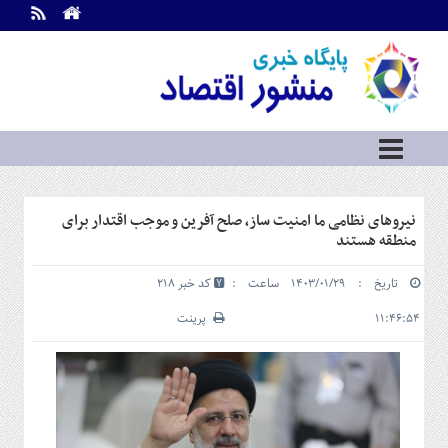
اطلاعات
تماس
تماس
با
ما
درباره
ما
سرویس
نیروهای نظامی ما امنیت ساز، صلح آفرین و موجب اقتدار برای
ها
خانه
منطقه هستند
بازار
تاریخ : ۱۴۰۳/۰۱/۲۹ ساعت :
کد خبر 218
سرمایه
و
۱۱:۴۶:۵۴
پرینت
بورس
مسکن
و
شهری
نفت،