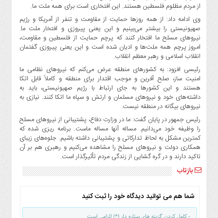
صنایع
از مردم مظلوم فلسطین هستند. این افتخاری است برای همه ملت ما.
غذایی
وی ادامه داد: از همه روزها حمایت از مقاومت و تنفر از آمریکا و رژیم
سیاسی
صهیونیستی را بیشتر می‌بینیم و این یعنی پیروزی و افتخار ملت ما.
نیروهای مسلح ما افتخار کنند که پرچم حمایت از فلسطین و مقاومت،
و
امروز پرچم همه ملت‌ها و ادیان شده است و این یعنی پیروزی گفتمان
بین
انقلاب اسلامی و رهبر معظم انقلاب.
الملل
رئیسی افزود: به کشورهای منطقه عرض می‌کنم که نیروهای نظامی ما
نگاه
امنیت ساز، صلح آفرین و موجب اقتدار برای منطقه و کاملاً قابل اتکا
روز
هستند و این کشورها به جای ارتباط با رژیم صهیونیستی، باید به
داشته‌های خود و نیروهای مسلمان و ارتش و سپاه ما اتکا کنند. نیازی به
گوناگون
نیروهای بیگانه در منطقه نیست.
رئیس جمهور در پایان گفت: ما در وزارت دفاع، پشتیبانی از نیروهای مسلح
را وظیفه خود می‌دانیم. مساله آنها مساله ماست. برنامه ریزی شده که
کمترین مشکل به لحاظ تدارکاتی و پشتیبانی داشته باشیم. جلوه‌های زیبای
همکاری دولت و نیروهای مسلح را مشاهده می‌کنیم و رهبری هم بر آن
تاکید دارند و در گره گشایی از زندگی مردم تأثیرگذار است.
بازتاب
شما هم می توانید دیدگاه خود را ثبت کنید
- کامل کردن گزینه های ستاره دار (*) الزامی است