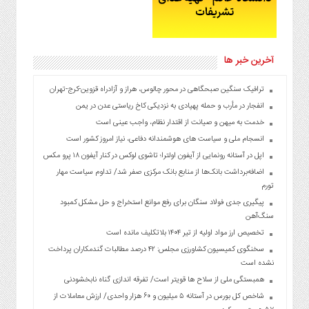
آخرین خبر ها
ترافیک سنگین صبحگاهی در محور چالوس، هراز و آزادراه قزوین-کرج-تهران
انفجار در مأرب و حمله پهپادی به نزدیکی کاخ ریاستی عدن در یمن
خدمت به میهن و صیانت از اقتدار نظام، واجب عینی است
انسجام ملی و سیاست های هوشمندانه دفاعی، نیاز امروز کشور است
اپل در آستانه رونمایی از آیفون اولترا؛ تاشوی لوکس در کنار آیفون ۱۸ پرو مکس
اضافه‌برداشت بانک‌ها از منابع بانک مرکزی صفر شد/ تداوم سیاست مهار
تورم
پیگیری جدی فولاد سنگان برای رفع موانع استخراج و حل مشکل کمبود
سنگ‌آهن
تخصیص ارز مواد اولیه از تیر ۱۴۰۴ بلاتکلیف مانده است
سخنگوی کمیسیون کشاورزی مجلس: ۴۲ درصد مطالبات گندمکاران پرداخت
نشده است
همبستگی ملی از سلاح ها قویتر است/ تفرقه اندازی گناه نابخشودنی
شاخص کل بورس در آستانه ۵ میلیون و ۶۰ هزار واحدی/ ارزش معاملات از