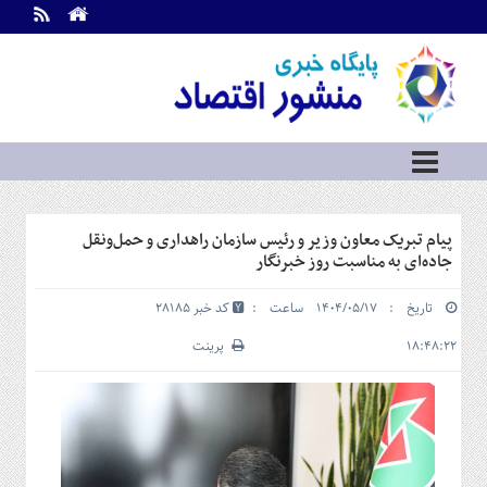
اطلاعات
تماس
تماس
با
ما
درباره
ما
سرویس
پیام تبریک معاون وزیر و رئیس سازمان راهداری و حمل‌ونقل
ها
خانه
جاده‌ای به مناسبت روز خبرنگار
بازار
تاریخ : ۱۴۰۴/۰۵/۱۷ ساعت :
کد خبر 28185
سرمایه
و
۱۸:۴۸:۲۲
پرینت
بورس
مسکن
و
شهری
نفت،