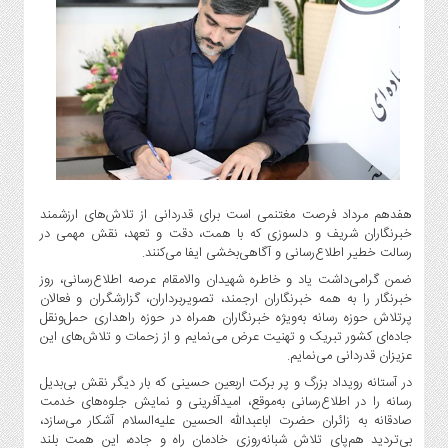
گاز
و
پتروشیمی
صنعت
و
خودرو
استارت
آپ
و
هفدهم مرداد فرصت مغتنمی است برای قدردانی از تلاش‌های ارزشمند
فن
خبرنگاران شریف و دلسوزی که با همت، دقت و تعهد، نقش مهمی در
آوری
رسالت خطیر اطلاع‌رسانی و آگاهی‌بخشی ایفا می‌کنند.
بانک
ضمن گرامی‌داشت یاد و خاطره شهیدان والامقام عرصه اطلاع‌رسانی، روز
،
خبرنگار را به همه خبرنگاران ارجمند، تصویربرداران، گزارشگران و فعالان
بیمه
پرتلاش حوزه رسانه به‌ویژه خبرنگاران همراه در حوزه راهداری حمل‌ونقل
جاده‌ای کشور تبریک و تهنیت عرض می‌نمایم و از زحمات و تلاش‌های این
و
عزیزان قدردانی می‌نمایم.
ارز
دیجیتال
در آستانه‌ رویداد بزرگ و پر برکت اربعین حسینی که بار دیگر نقش بی‌بدیل
رسانه را در اطلاع‌رسانی به‌موقع، امیدآفرینی و نمایش جلوه‌های خدمت
کشاورزی
صادقانه به زائران حضرت اباعبدالله الحسین علیه‌السلام آشکار می‌سازد،
و
بی‌تردید هم‌پای تلاش شبانه‌روزی خادمان راه و جاده، این همت بلند