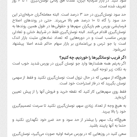
سود کنید. در بازار سرمایه ایران، عمدتا افق زمانی نوسان‌گیری ۳ تا ۴ روز
صنایع
تعریف شده است.
غذایی
حد سود نوسان‌گیری در حد ۳ درصد است. البته معامله‌گران حرفه‌ای‌تر این
سیاسی
حد سود را گاه تا ۱۰ درصد هم بالا می‌برند. حتی در روندهای اصلاح
و
فرسایشی بورس هم بازیگران سهم‌ها و حقوقی‌ها در طول همین روندها به
بین
نوسان‌گیری اقدام می‌کنند. البته نوسان‌گیری فقط در شرایط خنثی و تعادلی
بورس مناسب است و در دوره‌هایی که تعداد نمادهای مثبت بازار اندک
الملل
است یا جو ترس و بی‌اعتمادی بر بازار سهام حاکم شده، اصلا پیشنهاد
نگاه
نمی‌شود.
روز
اگر فریب نوسانگیرها را خوردیم، چه کنیم؟
گوناگون
اگر به‌رغم همه هشدارها وارد جو نوسان ‌گیری در بورس شدید خوب است
به نکات زیر توجه کنید.
هیچ‌گاه از سهمی که در حال نزول است نوسان‌گیری نکنید و فقط از سهمی
نوسان بگیرید که در فاز استراحت خود است.
فقط روی سهم‌هایی کار کنید که نقطه خرید و فروش آنها را از پیش تعیین
کرده‌اید.
به هیچ وجه از تعداد زیادی سهم، نوسان‌گیری نکنید تا سرعت تصمیم‌گیری
خود را بالا ببرید.
هیچ‌گاه یک سهم را بیشتر از حد سود و حد ضرر خود نگهداری نکنید و
حتما به آنها پایبند باشید.
سعی کنید در روزهایی که در بورس عرضه اولیه صورت می‌گیرد، نوسان‌گیری