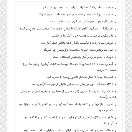
پیام مدیرعامل بانک صادرات ایران به مناسبت روز خبرنگار
پیام مدیر روابط عمومی فولاد خوزستان به مناسبت روز خبرنگار
خبرنگار متعهد، هم‌سنگر رزمندگان پشت لانچر است
خبرنگاران رزمندگان آگاهی‌اند که با سلاح حقیقت از هویت ملی دفاع می‌کنند
با بازنگری در سیاست هسته‌ای با آتش بازی نکنید
فروش بلیت رفت و برگشت زائران دهه پایانی صفر آغاز شد
پیام مدیرعامل بیمه البرز به مناسبت فرارسیدن روز خبرنگار
دولت با تمام توان در کنار پزشکیان ایستاده است
آخرین سود ۲۷.۷ درصدی «اندوخته توسعه صادرات آرمانی» واریز شد؛ نرخ
جدید ۲۹.۱ درصد
اتحادیه اروپا ۵ فعال صنایع دفاعی روسیه را تحریم کرد
۷۳۸۰ دستگاه اتوبوس برای جابه‌جایی زائران اربعین به‌ کارگیری شد
ثبت تردد بیش از ۶ میلیون زائر حسینی از مرزهای اربعینی کشور در سفرهای
رفت و برگشت
ضرورت بازآفرینی در نقشه راه لجستیک و کریدورهای کشور با توجه به پارادایم
منطقه‌ای جدید
شش ماه باتلاق؛ ترامپ میان توافق با عمان یا تشدید تنش در تنگه هرمز
سرگردان شد
حملات همزمان اسرائیل به جنوب لبنان در آستانه پایان مذاکرات مستقیم