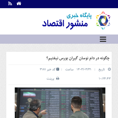
اطلاعات
تماس
تماس
با
ما
درباره
ما
سرویس
چگونه در دام نوسان‌ گیران بورس نیفتیم؟
ها
خانه
تاریخ : ۱۴۰۳/۰۳/۳۱ ساعت :
کد خبر 3181
بازار
سرمایه
۱۰:۲۴:۴۳
پرینت
و
بورس
مسکن
و
شهری
نفت،