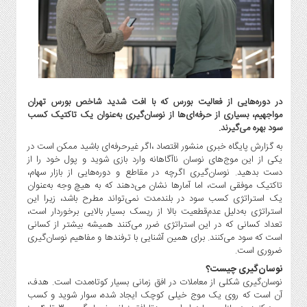
گاز
و
پتروشیمی
صنعت
و
خودرو
در دوره‌هایی از فعالیت بورس که با افت شدید شاخص بورس تهران
استارت
مواجهیم، بسیاری از حرفه‌ای‌ها از نوسان‌گیری به‌عنوان یک تاکتیک کسب
آپ
سود بهره می‌گیرند.
و
به گزارش پایگاه خبری منشور اقتصاد ،اگر غیرحرفه‌ای باشید ممکن است در
فن
یکی از این موج‌های نوسان ناآگاهانه وارد بازی شوید و پول خود را از
آوری
دست بدهید. نوسان‌گیری اگرچه در مقاطع و دوره‌هایی از بازار سهام،
تاکتیک موفقی است، اما آمارها نشان می‌دهند که به هیچ وجه به‌عنوان
بانک
یک استراتژی کسب سود در بلندمدت نمی‌تواند مطرح باشد، زیرا این
،
استراتژی به‌دلیل عدم‌قطعیت بالا از ریسک بسیار بالایی برخوردار است،
بیمه
تعداد کسانی که در این استراتژی ضرر می‌کنند همیشه بیشتر از کسانی
و
است که سود می‌کنند. برای همین آشنایی با ترفندها و مفاهیم نوسان‌گیری
ارز
ضروری است.
دیجیتال
نوسان‌گیری چیست؟
کشاورزی
نوسان‌گیری شکلی از معاملات در افق زمانی بسیار کوتاه‌مدت است. هدف،
آن است که روی یک موج خیلی کوچک ایجاد شده، سوار شوید و کسب
و