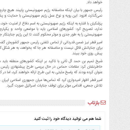
صنایع
خواهد داد.
غذایی
رئیس جمهور با بیان اینکه متاسفانه رژیم صهیونیستی پایبند هیچ چار
نمی‌گذارد، افزود: این رویه و نوع عمل رژیم صهیونیستی با حمایت و پش
سیاسی
و
پزشکیان با اشاره به اینکه رژیم صهیونیستی به اسم دفاع از امنیت خود، 
ندارد، تصریح کرد: کشورهای اسلامی باید با موضعی واحد و یکپار
بین
صهیونیستی را به طور جدی و موثر محکوم کنند، تا این رژیم جنایتکار جرأ
الملل
امیر قطر نیز ضمن قدردانی از تماس تلفنی رئیس جمهور کشورمان گفت: 
نگاه
برای جنایاتش قائل نیست و متاسفانه هر جا که بخواهد، به هر شکل که د
روز
پیش روی خود ببیند.
گوناگون
شیخ تمیم بن حمد آل ثانی با تاکید بر اینکه کشورهای منطقه باید 
خاطرنشان کرد: مقامات حماس در حال بررسی طرح پیشنهادی رئیس جمهور
عنوان کرده بودند که پاسخ مثبتی به این طرح ارائه خواهند کرد، اما در 
امیر قطر اظهار امیدواری کرد که تماس‌ها میان جمهوری اسلامی ایران و
تلاش جمعی، اقدامی موثر برای توقف جنایات اسرائیل صورت گیرد.
بازتاب
شما هم می توانید دیدگاه خود را ثبت کنید