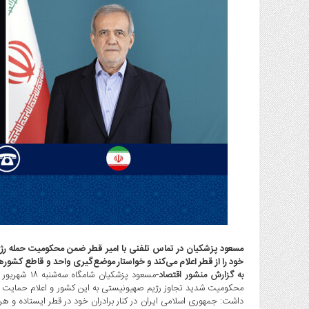
گاز
و
پتروشیمی
صنعت
و
خودرو
استارت
آپ
و
فن
آوری
بانک
،
بیمه
و
ارز
مسعود پزشکیان در تماس تلفنی با امیر قطر ضمن محکومیت حمله رژی
خود را از قطر اعلام می‌کند و خواستار موضع‌گیری واحد و قاطع کشورها
دیجیتال
به گزارش منشور اقتصاد-
کشاورزی
محکومیت شدید تجاوز رژیم صهیونیستی به این کشور و اعلام حمایت و 
و
داشت: جمهوری اسلامی ایران در کنار برادران خود در قطر ایستاده و ه