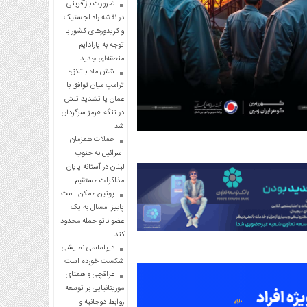
ضرورت بازآفرینی
در نقشه راه لجستیک
و کریدورهای کشور با
توجه به پارادایم
منطقه‌ای جدید
شش ماه باتلاق؛
ترامپ میان توافق با
عمان یا تشدید تنش
در تنگه هرمز سرگردان
شد
حملات همزمان
اسرائیل به جنوب
لبنان در آستانه پایان
مذاکرات مستقیم
پوتین ممکن است
پاییز امسال به یک
عضو ناتو حمله محدود
کند
دیپلماسی نمایشی
شکست خورده است
عراقچی و همتای
موریتانیایی بر توسعه
روابط دوجانبه و