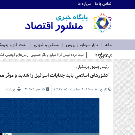
تماس با ما
درباره ما
اطلاعات
تماس
تماس
با
ما
خانه
بازار سرمایه و بورس
مسکن و شهری
نفت، گاز و پترو
درباره
خبر فوری
ثبت تردد بیش از ۶ میلیون زائر حسینی از مرزهای اربعینی کشور در سفرهای رفت و برگشت_
گوناگون
ما
سرویس
ها
رئیس‌جمهور پزشکیان:
خانه
کشورهای اسلامی باید جنایات اسرائیل را شدید و موثر م
بازار
سرمایه
تاریخ : ۱۴۰۴/۰۶/۱۸ ساعت : ۲۳:۲۶:۱۵
کد خبر 30569
پرینت
و
بورس
مسکن
و
شهری
نفت،