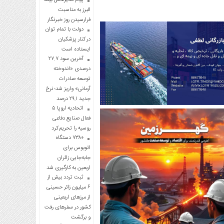
البرز به مناسبت
فرارسیدن روز خبرنگار
دولت با تمام توان
در کنار پزشکیان
ایستاده است
آخرین سود ۲۷.۷
درصدی «اندوخته
توسعه صادرات
آرمانی» واریز شد؛ نرخ
جدید ۲۹.۱ درصد
اتحادیه اروپا ۵
فعال صنایع دفاعی
روسیه را تحریم کرد
۷۳۸۰ دستگاه
اتوبوس برای
جابه‌جایی زائران
اربعین به‌ کارگیری شد
ثبت تردد بیش از
۶ میلیون زائر حسینی
از مرزهای اربعینی
کشور در سفرهای رفت
و برگشت