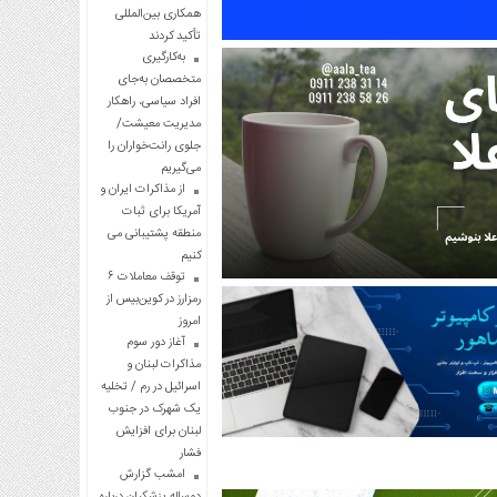
همکاری بین‌المللی
تأکید کردند
به‌کارگیری
متخصصان به‌جای
افراد سیاسی، راهکار
مدیریت معیشت/
جلوی رانت‌خواران را
می‌گیریم
از مذاکرات ایران و
آمریکا برای ثبات
منطقه پشتیبانی می
کنیم
توقف معاملات ۶
رمزارز در کوین‌بیس از
امروز
آغاز دور سوم
مذاکرات لبنان و
اسرائیل در رم / تخلیه
یک شهرک در جنوب
لبنان برای افزایش
فشار
امشب گزارش