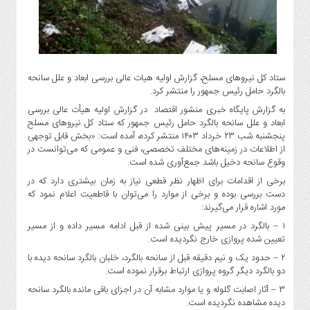
گاز
و
پتروشیمی
صنعت
و
ستاد کل نیروهای مسلح، گزارش اولیه هیات عالی بررسی ابعاد و علل سانحه
خودرو
بالگرد حامل رئیس جمهور را منتشر کرد.
استارت
به گزارش پایگاه خبری منشور اقتصاد در گزارش اولیه هیأت عالی بررسی
آپ
ابعاد و علل سانحه بالگرد حامل رئیس جمهور که ستاد کل نیروهای مسلح
پنجشنبه شب ۲۳ خرداد
۱۴۰۳
منتشر کرده، آمده است: «بخش قابل توجهی
و
از اطلاعات در زمینه‌های مختلف تخصصی، فنی و عمومی که می‌توانست در
فن
وقوع سانحه دخیل باشد جمع‌آوری شده است.
آوری
برخی از اقدامات برای اظهار نظر قطعی نیاز به زمان بیشتری دارد که در
بانک
دست بررسی بوده و برخی از موارد را می‌توان با قاطعیت اعلام نمود که
،
مورد اشاره قرار می‌گیرند:
بیمه
۱ – بالگرد در مسیر پیش بینی شده از قبل ادامه مسیر داده و از مسیر
و
تعیین شده پروازی خارج نگردیده است.
ارز
۲ – حدود یک و نیم دقیقه قبل از سانحه بالگرد، خلبان بالگرد سانحه دیده با
دیجیتال
دو بالگرد دیگر گروه پروازی ارتباط برقرار نموده است.
کشاورزی
۳ – آثار اصابت گلوله و یا موارد مشابه آن در اجزای باقی مانده بالگرد سانحه
و
دیده مشاهده نگردیده است.