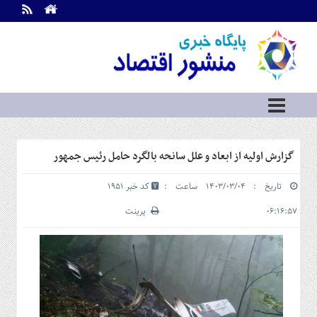
اطلاعات
تماس
تماس
با
ما
درباره
ما
سرویس
گزارش اولیه از ابعاد و علل سانحه بالگرد حامل رئیس جمهور
ها
خانه
تاریخ : ۱۴۰۳/۰۳/۰۴ ساعت :
کد خبر 1951
بازار
سرمایه
۰۶:۱۶:۵۷
پرینت
و
بورس
مسکن
و
شهری
نفت،