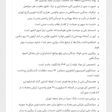
روند راه‌اندازی منطقه آزاد مشترک ایران و ترکیه پیگیری شد
ضرورت عبور از عناوین کلی حسابداری و درک دقیق ماهیت هر سرفصل
ترافیک سنگین صبحگاهی در محور چالوس، هراز و آزادراه قزوین-کرج-تهران
انفجار در مأرب و حمله پهپادی به نزدیکی کاخ ریاستی عدن در یمن
خدمت به میهن و صیانت از اقتدار نظام، واجب عینی است
انسجام ملی و سیاست های هوشمندانه دفاعی، نیاز امروز کشور است
اپل در آستانه رونمایی از آیفون اولترا؛ تاشوی لوکس در کنار آیفون ۱۸ پرو مکس
اضافه‌برداشت بانک‌ها از منابع بانک مرکزی صفر شد/ تداوم سیاست مهار
تورم
پیگیری جدی فولاد سنگان برای رفع موانع استخراج و حل مشکل کمبود
سنگ‌آهن
تخصیص ارز مواد اولیه از تیر ۱۴۰۴ بلاتکلیف مانده است
سخنگوی کمیسیون کشاورزی مجلس: ۴۲ درصد مطالبات گندمکاران پرداخت
نشده است
همبستگی ملی از سلاح ها قویتر است/ تفرقه اندازی گناه نابخشودنی
شاخص کل بورس در آستانه ۵ میلیون و ۶۰ هزار واحدی/ ارزش معاملات از
۵۷ همت عبور کرد
برپایی میز خدمت بانک سینا در نماز جمعه تهران
میانجیگری بارزانی بین بغداد و دمشق برای سفر نخست‌وزیر عراق به سوریه
بانک ملی ایران در مسیر بازگشت کامل؛ خدمات یکی پس از دیگری به مدار