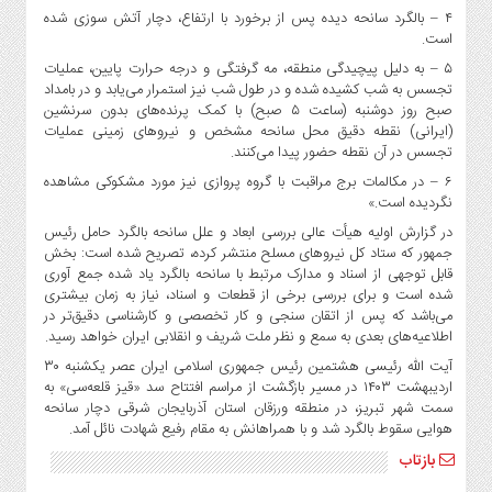
صنایع
۴ – بالگرد سانحه دیده پس از برخورد با ارتفاع، دچار آتش سوزی شده
غذایی
است.
سیاسی
۵ – به دلیل پیچیدگی منطقه، مه گرفتگی و درجه حرارت پایین، عملیات
و
تجسس به شب کشیده شده و در طول شب نیز استمرار می‌یابد و در بامداد
صبح روز دوشنبه (ساعت ۵ صبح) با کمک پرنده‌های بدون سرنشین
بین
(ایرانی) نقطه دقیق محل سانحه مشخص و نیروهای زمینی عملیات
الملل
تجسس در آن نقطه حضور پیدا می‌کنند.
نگاه
۶ – در مکالمات برج مراقبت با گروه پروازی نیز مورد مشکوکی مشاهده
روز
نگردیده است.»
گوناگون
در گزارش اولیه هیأت عالی بررسی ابعاد و علل سانحه بالگرد حامل رئیس
جمهور که ستاد کل نیروهای مسلح منتشر کرده، تصریح شده است: بخش
قابل توجهی از اسناد و مدارک مرتبط با سانحه بالگرد یاد شده جمع آوری
شده است و برای بررسی برخی از قطعات و اسناد، نیاز به زمان بیشتری
می‌باشد که پس از اتقان سنجی و کار تخصصی و کارشناسی دقیق‌تر در
اطلاعیه‌های بعدی به سمع و نظر ملت شریف و انقلابی ایران خواهد رسید.
آیت الله رئیسی هشتمین رئیس جمهوری اسلامی ایران عصر یکشنبه ۳۰
اردیبهشت
۱۴۰۳
در مسیر بازگشت از مراسم افتتاح سد «قیز قلعه‌سی» به
سمت شهر تبریز، در منطقه ورزقان استان آذربایجان شرقی دچار سانحه
هوایی سقوط بالگرد شد و با همراهانش به مقام رفیع شهادت نائل آمد.
بازتاب