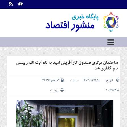
اطلاعات
تماس
تماس
با
ما
درباره
ما
سرویس
ساختمان مرکزی صندوق کار آفرینی امید به نام آیت الله رییسی
ها
خانه
نام گذاری شد
بازار
تاریخ : ۱۴۰۳/۰۳/۱۵ ساعت :
کد خبر 2472
سرمایه
و
۱۶:۲۵:۴۸
پرینت
بورس
مسکن
و
شهری
نفت،