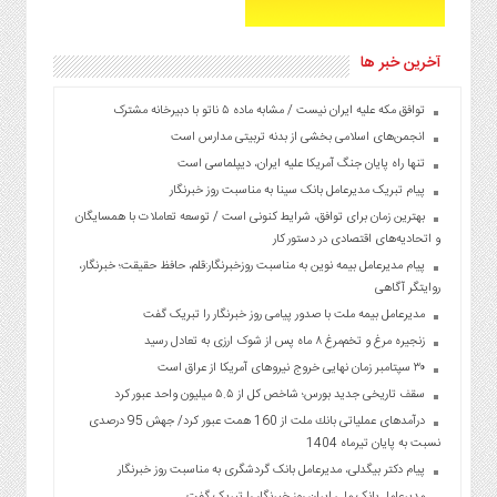
آخرین خبر ها
توافق مکه علیه ایران نیست / مشابه ماده ۵ ناتو با دبیرخانه مشترک
انجمن‌های اسلامی بخشی از بدنه تربیتی مدارس است
تنها راه پایان جنگ آمریکا علیه ایران، دیپلماسی است
پیام تبریک مدیرعامل بانک سینا به مناسبت روز خبرنگار
بهترین زمان برای توافق، شرایط کنونی است / توسعه تعاملات با همسایگان
و اتحادیه‌های اقتصادی در دستور کار
پیام مدیرعامل بیمه نوین به مناسبت روزخبرنگار:قلم، حافظ حقیقت؛ خبرنگار،
روایتگر آگاهی
مدیرعامل بیمه ملت با صدور پیامی روز خبرنگار را تبریک گفت
زنجیره مرغ و تخم‌مرغ ۸ ماه پس از شوک ارزی به تعادل رسید
۳۰ سپتامبر زمان نهایی خروج نیروهای آمریکا از عراق است
سقف تاریخی جدید بورس؛ شاخص کل از ۵.۵ میلیون واحد عبور کرد
درآمدهای عملیاتی بانك ملت از 160 همت عبور كرد/ جهش 95 درصدی
نسبت به پایان تیرماه 1404
پیام دکتر بیگدلی، مدیرعامل بانک گردشگری به مناسبت روز خبرنگار