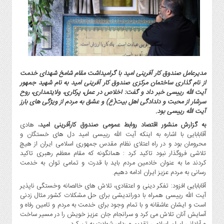
گاز
و
پتروشیمی
صنعت
و
خودرو
مدیرعامل صندوق کار آفرینی امید با گرامیداشت مقام شامخ شهدای خدمت
استارت
از نام گذاری ساختمان مرکزی صندوق کار آفرینی امید به نام شهید جمهور
آپ
آیت الله رییسی خبر داد و گفت: اخلاص در عمل، پرکاری، ولایتمداری، روح
و
سرشار از محبت و دلدادگی اهل بیت(ع) و عشق به مردم از ویژگی های بارز
فن
آیت الله رییسی بود.
آوری
به گزارش منشور اقتصاد روابط عمومی صندوق کارآفرینی امید
، هادی
آقابابایی با اشاره به اینکه آیت الله رییسی امید دل های خستگان و
بانک
محرومان بود و در راه اعتلای نظام مقدس جمهوری اسلامی ایران از هیچ
،
تلاشی فروگذار نبود تاکید کرد : همانگونه که مقام معظم رهبری تاکید
بیمه
کردند ما به عنوان خادمین مردم باید با قدرت و تمامی توان به خدمت
و
رسانی به مردم عزیز ایران ادامه دهیم.
ارز
آقابابایی افزود: تفکر دینی و اعتقادی، تلاش های خالصانه وخستگی ناپذیر
دیجیتال
آیت الله رییسی همراه با دوراندیشی برای حل مشکلات کشور مثال زدنی
است و ایشان عاشقانه و با تمام وجود برای خدمت به مردم و تامین رفاه و
کشاورزی
آسایش آنان تلاش می کرد و سرانجام جان عزیز خویش را در مسیر ساخت
و
و آبادانی ایران اسلامی تقدیم و ردای شهادت به تن کرد.