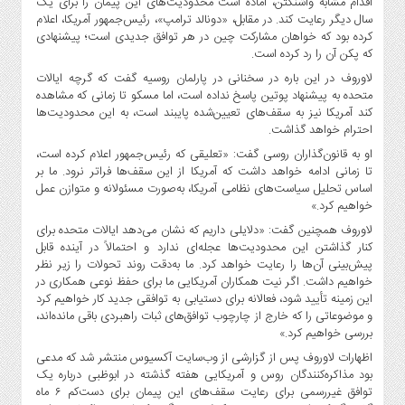
اقدام مشابه واشنگتن، آماده است محدودیت‌های این پیمان را برای یک
صنایع
سال دیگر رعایت کند. در مقابل، «دونالد ترامپ»، رئیس‌جمهور آمریکا، اعلام
غذایی
کرده بود که خواهان مشارکت چین در هر توافق جدیدی است؛ پیشنهادی
سیاسی
که پکن آن را رد کرده است.
و
لاوروف در این باره در سخنانی در پارلمان روسیه گفت که گرچه ایالات
بین
متحده به پیشنهاد پوتین پاسخ نداده است، اما مسکو تا زمانی که مشاهده
الملل
کند آمریکا نیز به سقف‌های تعیین‌شده پایبند است، به این محدودیت‌ها
احترام خواهد گذاشت.
نگاه
او به قانون‌گذاران روسی گفت: «تعلیقی که رئیس‌جمهور اعلام کرده است،
روز
تا زمانی ادامه خواهد داشت که آمریکا از این سقف‌ها فراتر نرود. ما بر
گوناگون
اساس تحلیل سیاست‌های نظامی آمریکا، به‌صورت مسئولانه و متوازن عمل
خواهیم کرد.»
لاوروف همچنین گفت: «دلایلی داریم که نشان می‌دهد ایالات متحده برای
کنار گذاشتن این محدودیت‌ها عجله‌ای ندارد و احتمالاً در آینده قابل
پیش‌بینی آن‌ها را رعایت خواهد کرد. ما به‌دقت روند تحولات را زیر نظر
خواهیم داشت. اگر نیت همکاران آمریکایی ما برای حفظ نوعی همکاری در
این زمینه تأیید شود، فعالانه برای دستیابی به توافقی جدید کار خواهیم کرد
و موضوعاتی را که خارج از چارچوب توافق‌های ثبات راهبردی باقی مانده‌اند،
بررسی خواهیم کرد.»
اظهارات لاوروف پس از گزارشی از وب‌سایت آکسیوس منتشر شد که مدعی
بود مذاکره‌کنندگان روس و آمریکایی هفته گذشته در ابوظبی درباره یک
توافق غیررسمی برای رعایت سقف‌های این پیمان برای دست‌کم ۶ ماه