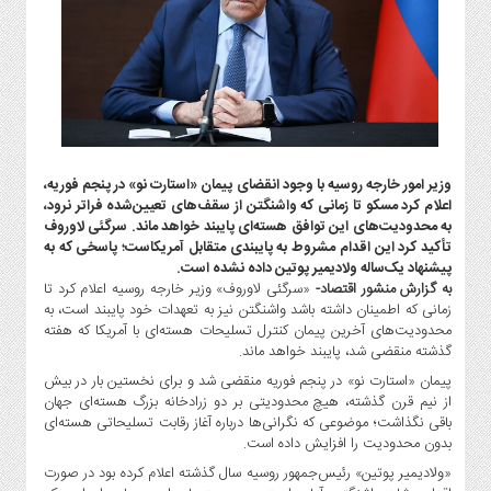
گاز
و
پتروشیمی
صنعت
و
خودرو
استارت
وزیر امور خارجه روسیه با وجود انقضای پیمان «استارت نو» در پنجم فوریه،
آپ
اعلام کرد مسکو تا زمانی که واشنگتن از سقف‌های تعیین‌شده فراتر نرود،
و
به محدودیت‌های این توافق هسته‌ای پایبند خواهد ماند. سرگئی لاوروف
فن
تأکید کرد این اقدام مشروط به پایبندی متقابل آمریکاست؛ پاسخی که به
آوری
پیشنهاد یک‌ساله ولادیمیر پوتین داده نشده است.
به گزارش منشور اقتصاد-
«سرگئی لاوروف» وزیر خارجه روسیه اعلام کرد تا
بانک
زمانی که اطمینان داشته باشد واشنگتن نیز به تعهدات خود پایبند است، به
،
محدودیت‌های آخرین پیمان کنترل تسلیحات هسته‌ای با آمریکا که هفته
بیمه
گذشته منقضی شد، پایبند خواهد ماند.
و
پیمان «استارت نو» در پنجم فوریه منقضی شد و برای نخستین بار در بیش
ارز
از نیم قرن گذشته، هیچ محدودیتی بر دو زرادخانه بزرگ هسته‌ای جهان
دیجیتال
باقی نگذاشت؛ موضوعی که نگرانی‌ها درباره آغاز رقابت تسلیحاتی هسته‌ای
بدون محدودیت را افزایش داده است.
کشاورزی
«ولادیمیر پوتین» رئیس‌جمهور روسیه سال گذشته اعلام کرده بود در صورت
و