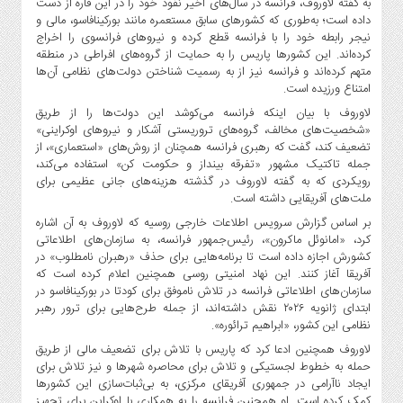
به گفته لاوروف، فرانسه در سال‌های اخیر نفوذ خود را در این قاره از دست
داده است؛ به‌طوری که کشورهای سابق مستعمره مانند بورکینافاسو، مالی و
نیجر رابطه خود را با فرانسه قطع کرده و نیروهای فرانسوی را اخراج
کرده‌اند. این کشورها پاریس را به حمایت از گروه‌های افراطی در منطقه
متهم کرده‌اند و فرانسه نیز از به رسمیت شناختن دولت‌های نظامی آن‌ها
امتناع ورزیده است.
لاوروف با بیان اینکه فرانسه می‌کوشد این دولت‌ها را از طریق
«شخصیت‌های مخالف، گروه‌های تروریستی آشکار و نیروهای اوکراینی»
تضعیف کند، گفت که رهبری فرانسه همچنان از روش‌های «استعماری»، از
جمله تاکتیک مشهور «تفرقه بینداز و حکومت کن» استفاده می‌کند،
رویکردی که به گفته لاوروف در گذشته هزینه‌های جانی عظیمی برای
ملت‌های آفریقایی داشته است.
بر اساس گزارش سرویس اطلاعات خارجی روسیه که لاوروف به آن اشاره
کرد، «امانوئل ماکرون»، رئیس‌جمهور فرانسه، به سازمان‌های اطلاعاتی
کشورش اجازه داده است تا برنامه‌هایی برای حذف «رهبران نامطلوب» در
آفریقا آغاز کنند. این نهاد امنیتی روسی همچنین اعلام کرده است که
سازمان‌های اطلاعاتی فرانسه در تلاش ناموفق برای کودتا در بورکینافاسو در
ابتدای ژانویه ۲۰۲۶ نقش داشته‌اند، از جمله طرح‌هایی برای ترور رهبر
نظامی این کشور، «ابراهیم ترائوره».
لاوروف همچنین ادعا کرد که پاریس با تلاش برای تضعیف مالی از طریق
حمله به خطوط لجستیکی و تلاش برای محاصره شهرها و نیز تلاش برای
ایجاد ناآرامی در جمهوری آفریقای مرکزی، به بی‌ثبات‌سازی این کشورها
کمک کرده است. او همچنین فرانسه را به همکاری با اوکراین برای تجهیز