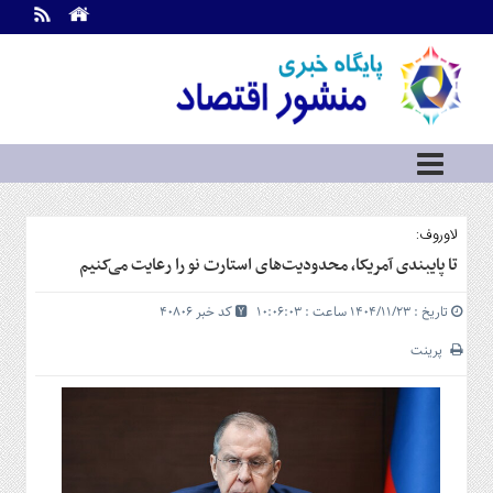
اطلاعات
تماس
تماس
با
ما
درباره
ما
سرویس
لاوروف:
ها
خانه
تا پایبندی آمریکا، محدودیت‌های استارت نو را رعایت می‌کنیم
بازار
تاریخ : ۱۴۰۴/۱۱/۲۳ ساعت : ۱۰:۰۶:۰۳
کد خبر 40806
سرمایه
و
پرینت
بورس
مسکن
و
شهری
نفت،