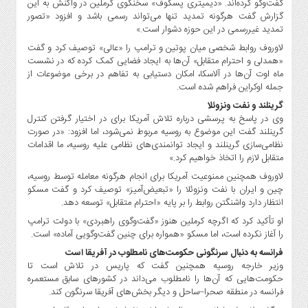
گفت‌وگو کرده‌اند. «دیمیتری پسکوف» سخنگوی کرملین در واکنش به این
گزارش گفت هرگونه تمدید تنها می‌تواند رسمی باشد و افزود «تصور
تمدید غیررسمی در این حوزه دشوار است.»
لاوروف روابط شخصی میان پوتین و ترامپ را «عالی» توصیف کرد و گفت
«همدلی و احترام متقابل» آن‌ها به ایجاد فضایی کمک کرده که در نشست
ماه اوت آن‌ها در آلاسکا، امکان دستیابی به تفاهم در برخی موضوعات از
جمله اوکراین فراهم شده است.
گرینلند و نفت ونزوئلا
وی در پاسخ به پرسشی درباره تلاش آمریکا برای در اختیار گرفتن کنترل
گرینلند گفت این موضوع به روسیه مربوط نمی‌شود، اما افزود: «در صورت
نظامی‌سازی گرینلند و ایجاد توانمندی‌های نظامی علیه روسیه، ما اقدامات
متقابل لازم را اتخاذ خواهیم کرد.»
لاوروف همچنین ممنوعیت آمریکا برای انجام هرگونه معامله توسط روسیه،
چین و ایران با نفت ونزوئلا را «تبعیض‌آمیز» توصیف کرد و گفت مسکو
انتظار دارد واشنگتن روابط را بر پایه «احترام متقابل» توسعه دهد.
او تأکید کرد که اگرچه کرملین هنوز «گفت‌وگوی راهبردی» با دولت ترامپ
را آغاز نکرده است، اما مسکو «همواره برای چنین گفت‌وگویی آماده» است.
فرانسه به دنبال سرنگونی حکومت‌های نامطلوب در آفریقا است
وزیر خارجه روسیه همچنین گفت که پاریس در تلاش است تا
حکومت‌هایی که آن‌ها را نامطلوب می‌داند در کشورهای سابق مستعمره
فرانسه در منطقه صحرا–ساحل و دیگر بخش‌های آفریقا سرنگون کند.