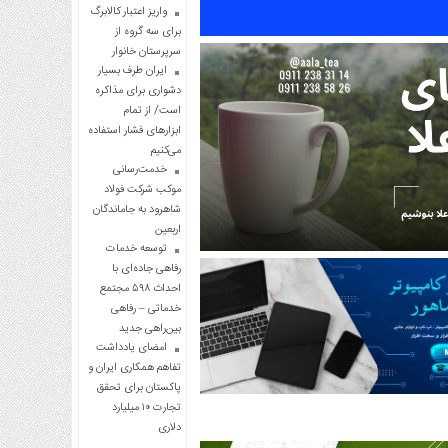
واریز اعتبار کالابرگ
برای سه گروه از
سرپرستان خانوار
ایران طرف بسیار
دشواری برای مذاکره
است/ از تمام
ابزارهای فشار استفاده
می‌کنیم
خدمت‌رسانی
موکب شرکت فولاد
شاهرود به جاماندگان
اربعین
توسعه خدمات
رفاهی جاده‌ای با
احداث ۵۹۸ مجتمع
خدماتی – رفاهی
بین‌راهی جدید
امضای یادداشت
تفاهم همکاری ایران و
پاکستان برای تحقق
تجارت ۱۰ میلیارد
دلاری