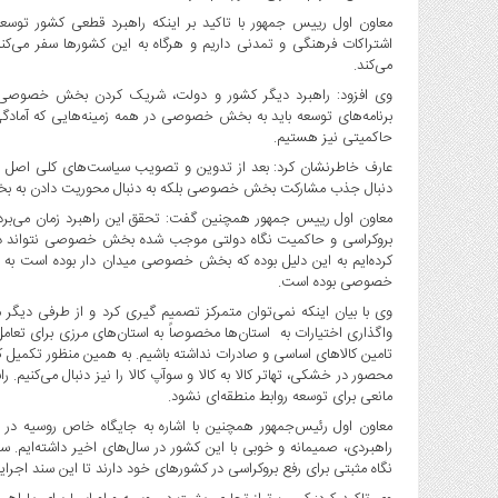
صنایع
معاون اول رییس جمهور با تاکید بر اینکه راهبرد قطعی کشور توسعه 
غذایی
اشتراکات فرهنگی و تمدنی داریم و هرگاه به این کشورها سفر می‌کن
سیاسی
می‌کند.
و
وی افزود: راهبرد دیگر کشور و دولت، شریک کردن بخش خصوصی در ه
بین
برنامه‌های توسعه باید به بخش خصوصی در همه زمینه‌هایی که آمادگی
الملل
حاکمیتی نیز هستیم.
نگاه
دنبال جذب مشارکت بخش خصوصی بلکه به دنبال محوریت دادن به
روز
معاون اول رییس جمهور همچنین گفت: تحقق این راهبرد زمان می‌برد
گوناگون
بروکراسی و حاکمیت نگاه دولتی موجب شده بخش خصوصی نتواند در ج
کرده‌ایم به این دلیل بوده که بخش خصوصی میدان دار بوده است به 
خصوصی بوده است.
وی با بیان اینکه نمی‌توان متمرکز تصمیم گیری کرد و از طرفی دیگ
واگذاری اختیارات به استان‌ها مخصوصاً به استان‌های مرزی برای تع
تامین کالاهای اساسی و صادرات نداشته باشیم. به همین منظور تکمیل کری
محصور در خشکی، تهاتر کالا به کالا و سوآپ کالا را نیز دنبال می‌کنیم. 
مانعی برای توسعه روابط منطقه‌ای نشود.
معاون اول رئیس‌جمهور همچنین با اشاره به جایگاه خاص روسیه در م
راهبردی، صمیمانه و خوبی با این کشور در سال‌های اخیر داشته‌ایم. 
نگاه مثبتی برای رفع بروکراسی در کشورهای خود دارند تا این سند اجرای