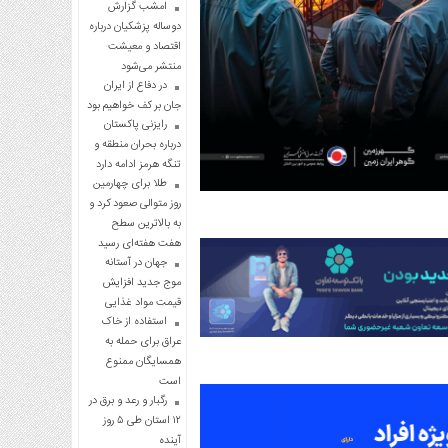
امشب گزارش
دوساله پزشکیان درباره
اقتصاد و معیشت
منتشر می‌شود
در دفاع از ایران
جان بر کف خواهیم بود
رایزنی پاکستان
درباره بحران منطقه و
تنگه هرمز ادامه دارد
طلا برای چهارمین
روز متوالی صعود کرد و
به بالاترین سطح
هفت هفته‌ای رسید
جهان در آستانه
موج جدید افزایش
قیمت مواد غذایی
استفاده از خاک
عراق برای حمله به
همسایگان ممنوع
است
رگبار و رعد و برق در
۱۲ استان طی ۵ روز
آینده