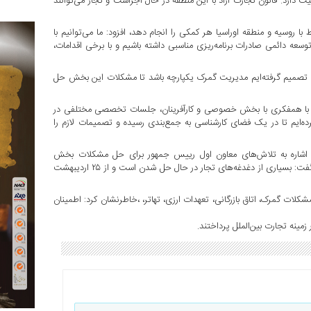
ت دارد. قانون تجارت آزاد با این منطقه در حال اجراست و تجار می‌توانند
 با روسیه و منطقه اوراسیا هر کمکی را انجام دهد، افزود: ما می‌توانیم با
وسعه دائمی صادرات برنامه‌ریزی مناسبی داشته باشیم و با برخی اقدامات،
تصمیم گرفته‌ایم مدیریت گمرک یکپارچه باشد تا مشکلات این بخش حل
 ما با همفکری با بخش خصوصی و کارآفرینان، جلسات تخصصی مختلفی در
رده‌ایم تا در یک فضای کارشناسی به جمع‌بندی رسیده و تصمیمات لازم را
 اشاره به تلاش‌های معاون اول رییس جمهور برای حل مشکلات بخش
پتروشیمی از جمله حذف مالیات محصولات انتهای زنجیره پتروشیمی، گفت: بسیاری از دغدغه‌های تجار در حال حل شدن است و از ۲۵ اردیبهشت
کلات گمرک، اتاق بازرگانی، تعهدات ارزی، تهاتر، ،‌خاطرنشان کرد: اطمینان
زمینه تجارت بین‌الملل پرداختند.