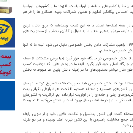
روابط با کشورهای منطقه و اوراسیاست، افزود: ما با کشورهای اوراسیا
یم احساس بیگانگی نداریم و همین اشتراکات زمینه همکاری‌ها را فراهم
مه زمینه‌ها است. ما به این نتیجه رسیده‌ایم که برای دنبال کردن
 دارند، میدان بدهیم. حتی ما به دنبال واگذاری بخشی از مسئولیت‌های
عارف خاطرنشان کرد: بعد از تدوین و تصویب سیاست‌های کلی اصل ۴۴ ، راهبرد مشارکت دادن بخش خصوصی دنبال می‌ شود البته ما نه تنها
 بخش خصوصی هستیم.
 تا بخش خصوصی در جایگاه خود قرار گیرد زیرا برخی مشکلات از جمله
ایگاه اصلی خود قرار بگیرد. البته ما در بخش‌هایی که موفقیت کسب
طور مثال بیشتر دستاوردهای ما در زمینه دانش بنیان ها مربوط به بخش
ر معتقد بود که بخش خصوصی باید محوریت باشد، تصریح کرد: ما در حال
امل با کشورهای همسایه و منطقه هستیم تا تحت هر شرایطی نگرانی بابت
دورهای ریلی و جاده‌ای را در اولویت قرار داده ایم. ترانزیت به کشورهای
رابطه بانکی ما نیز در منطقه در حال بهبود است و تلاش می‌کنیم تا تحریم‌ها
نطقه گفت: این کشور پتانسیل و امکانات بالایی دارد و از سویی رابطه
سند جامع مشارکت راهبردی با این کشور نیز به امضا رسیده و هر دو طرف
ی شود.