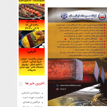
آخرین خبر ها
دیپلماسی نمایشی
شکست خورده است
عراقچی و همتای
موریتانیایی بر توسعه