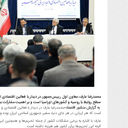
گاز
و
پتروشیمی
صنعت
و
خودرو
استارت
آپ
و
فن
آوری
بانک
،
بیمه
و
محمدرضا عارف، معاون اول رییس‌جمهور، در دیدار با فعالین اقتصادی ا
سطح روابط با روسیه و کشورهای اوراسیا است و بر اهمیت مشارکت ب
ارز
به گزارش منشور اقتصاد-
محمدرضا عارف در دیدار با فعالین اقتصادی و تج
دیجیتال
است که هر ایرانی در هر جای دنیا، سفیر جمهوری اسلامی ایران بوده و 
کشاورزی
عارف با اشاره به برخی مشکلات کشور از جمله تحریم‌ها و همچنین ایر
و
البته این تحریم‌ها برای کشور هم هزینه داشته است.