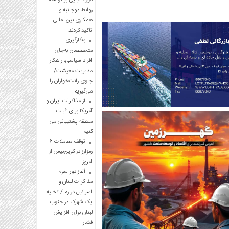
روابط دوجانبه و
همکاری بین‌المللی
تأکید کردند
به‌کارگیری
متخصصان به‌جای
افراد سیاسی، راهکار
مدیریت معیشت/
جلوی رانت‌خواران را
می‌گیریم
از مذاکرات ایران و
آمریکا برای ثبات
منطقه پشتیبانی می
کنیم
توقف معاملات ۶
رمزارز در کوین‌بیس از
امروز
آغاز دور سوم
مذاکرات لبنان و
اسرائیل در رم / تخلیه
یک شهرک در جنوب
لبنان برای افزایش
فشار