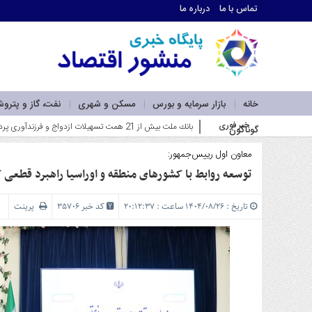
تماس با ما
درباره ما
اطلاعات
تماس
تماس
با
ما
خانه
بازار سرمایه و بورس
مسکن و شهری
نفت، گاز و پترو
درباره
خبر فوری
فا_
گوناگون
ما
سرویس
ها
معاون اول رییس‌جمهور:
خانه
توسعه روابط با کشورهای منطقه و اوراسیا راهبرد قطعی
بازار
سرمایه
تاریخ : ۱۴۰۴/۰۸/۲۶ ساعت : ۲۰:۱۲:۳۷
کد خبر 35706
پرینت
و
بورس
مسکن
و
شهری
نفت،