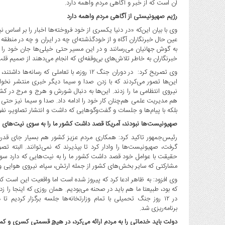
آن است که از خبر و آگاهی مردم واهمه دارد.
صنایع
غذایی
رژیم صهیونیستی از آگاهی مردم واهمه دارد
سیاسی
وی با بیان این‌که «در دنیا یکسری از خود فروخته‌ها اخبار را بر اساس ن
عین حال خبرنگاران آگاه و از خودگذشته‌ای چه در ایران و چه در منطق
و
به گوش جهانیان می‌رسانند و در این مسیر حتی خیلی‌ها جان خود را ا
بین
خبرنگاران به خاطر تلاش‌های بی‌وقفه‌ای که انجام می‌دهند از صمیم قلب
الملل
وی تصریح کرد: در دوران جنگ ۱۲ روزه، با تعاملی
نگاه
این‌ها تصور می‌کردند که با زدن صدا و سیما دیگر خبری منتشر نخوا
روز
نیروی انتظامی ما را زدند. این‌ها به دنبال شورش و هرج و مرج در کش
هم مدیریت علمی هم‌چنان کار خود را ادامه داد. صدا و سیما نیز حت
گوناگون
بلکه با پیام‌ها و جلسات و گفت‌وگوهایی که داشت و انتشار تصاویر، نف
صهیونیست‌ها نبودند، آمریکا قصد داشت کشور ما را به سوی نیت‌های
رئیس‌جمهور تاکید کرد: همکاری مردم عزیز کشور هم بسیار جای قدرد
گرفت، صهیونیست‌ها را وادار کرد تا بپذیرند که نمی‌توانند. البته تصو
حقیقت با عوامل خود قصد داشت کشور ما را به نیت‌هایی که دارد سوق 
مشارکتی که سایر بخش‌های کشور از جمله ارتش، سپاه، نیروی هوایی و 
وی افزود: به ظاهر ادعا کرد که پیروز شده است اما واقعیت این است که 
که بود، طبیعتا ما هم باید در صحنه می‌بودیم. همان روزی که اینجا را زدند
در ۱۲ روز جنگ تحمیلی با تمام وزارتخانه‌ها جلسه برگزار کردیم 
برنامه‌ریزی شد.
دولت باید خدماتی را به مردم ارائه می‌کرد، در هیچ قسمتی کسری و کم