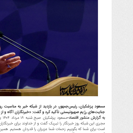
گاز
و
پتروشیمی
صنعت
و
خودرو
استارت
آپ
و
فن
آوری
بانک
،
بیمه
و
مسعود پزشکیان، رئیس‌جمهور، در بازدید از شبکه خبر به مناسبت روز
ارز
جنایت‌های رژیم صهیونیستی تأکید کرد و گفت: «خبرنگاران آگاه و از
دیجیتال
به گزارش منشور اقتصاد-
مسع
کشاورزی
مجری این شبکه روز خبرنگار را تبریک گفت و از خداوند برای خبرنگاران
و
است برای شما که بگوییم زحمات شما عزیزان را قدردان هستیم. همین اس