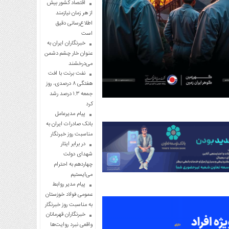
اقتصاد کشور بیش
از هر زمان نیازمند
اطلاع‌رسانی دقیق
است
خبرنگاران ایران به
عنوان خار چشم دشمن
می‌درخشند
نفت برنت با افت
هفتگی ۸ درصدی، روز
جمعه ۱.۳ درصد رشد
کرد
پیام مدیرعامل
بانک صادرات ایران به
مناسبت روز خبرنگار
در برابر ایثار
شهدای دولت
چهاردهم به احترام
می‌ایستیم
پیام مدیر روابط
عمومی فولاد خوزستان
به مناسبت روز خبرنگار
خبرنگاران قهرمانان
واقعی نبرد روایت‌ها