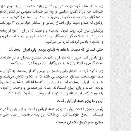
وی خاطرنشان کرد: دولت در این ۱۲ روز باید
خدمات چه در کالاهای اساسی و چه در خدمات عمومی در کشور کاملا قا
خدمتگزار مردم بودند، قدردانی می‌کنم. صدا و سیما نیز کارهای خو
روندی که صداو سیما برای اطلاع رسانی و انتشار اخبار در آن ۱۲ روز داشت، بی‌سابقه بود. خود به خود در دنیا خود را مطرح کرد.
پزشکیان بیان کرد: ر
حضور دارند، کاملا به گوش همگان رسانده شد. این در ایجاد انسجام و و
و انسجام تلاش کردند، قدردانی می‌کنیم.
حتی کسانی که درست یا غلط به زندان بردیم، پای ایران ایستادند
وی یادآور شد: امروز را که بخاطر به شهادت رسیدن عزیزان ما در افغانس
است گرامی داشته و از همه خبرنگاران تشکر و قدردانی می‌کنیم.
وی تاکید کرد: ما انتظار داریم همچنان پیامی که از رسانه‌ها به گو
همه پای ایران ایستاده اند. حتی کسانی که ما انتظار نداشتیم و ما برخ
بودیم، آمدند و پای ایران ایستادند. رسانه نیز همدلی و وحدت را ایجا
را تقویت کند. ان شاالله رسانه بتواند این روند را با قدرت ادامه دهد.
ایران ما برای همه ایرانیان است
رئیس‌جمهور گفت: ایران ما برای همه ایرانیان است و ایرانیان با قدر
هستند _ دفاع خواهند کرد. ان شاالله این پیام با قدرت از رسانه ملی 
معنای عدم توافق دشمنی نیست