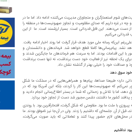
یت‌های شوم استعمارگران و متجاوزان مدیریت می‌کنند» ادامه داد: اما ما در
ه و چه در غزه داریم که صدای مظلومیت و تجاوز صهیونیست‌ها در منطقه را
ز دست می‌دهند. این قابل قدردانی است. بسیار ارزشمند است. ما از این
 قدردانی می‌کنیم.
 که رسانه‌ها داشتند، علی‌رغم این‌که رسانه ملی مورد هدف قرار گرفت اما روند اخبار ادامه یافت.
هد نشد. پیام‌رسانی‌ها کاملا قطع خواهد شد. فرماندهان و دانشمندان و
ور با این اقدامات بودند. اما به سرعت هم فرماندهان ما جایگزین شدند و
ی برای یک لحظه نیز از فعالیت خود دست برنداشت، نه تنها دست برنداشت
وذ و صداقت خود را خیلی بهتر از گذشته نشان داد.
 خود سوق دهد
انی دارد؛ طبیعتا صداها، پیام‌ها و همراهی‌هایی که در مملکت ما شکل
ر نمی‌کنم که صهیونیست‌ها این کار را کردند، بلکه این آمریکا بود که در
دهد، اما با تلاش و زحماتی که شما در بستر اطلاع‌رسانی انجام دادید و
پدافند کشور ما داشتند، دشمن مجبور شد دست از تجاوز خود بردارد.
پیروزی با ملت ما بود. مقاومتی که شکل گرفت، افتخارآفرین بود. با روندی
، قبل از آن جلسه‌ای که داشتیم را زدند. ولی در آن‌جا نیز ناموفق بودند. ما
تا در محل‌های لازم حضور پیدا کنند و تعاملاتی که باید صورت می‌گرفت،
بود نداشتیم