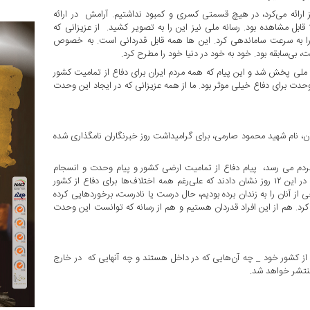
 خدماتی را به مردم عزیز ارائه می‌کرد، در هیچ قسمتی کسری و کمبود نداشتیم. آرامش در ارائه
بل مشاهده بود. رسانه ملی نیز این را به تصویر کشید. از عزیزانی که
د را به سرعت ساماندهی کرد. این ها همه قابل قدردانی است. به خصوص
وند ایجاد انسجام و وحدت که در آن ۱۲ روز از رسانه ملی پخش شد و این پیام که همه مردم ایران برای دفاع از تمامیت کشور
حدت برای دفاع خیلی موثر بود. ما از همه عزیزانی که در ایجاد این وحدت
تان، نام شهید محمود صارمی، برای گرامیداشت روز خبرنگاران نامگذاری شده
ش مردم می رسد، پیام دفاع از تمامیت ارضی کشور و پیام وحدت و انسجام
همه قومیت‌ها، سلایق، جریان‌هایی باشد که در کشور تلاش می‌کنند و در این ۱۲ روز نشان دادند که علی‌رغم همه اختلاف‌ها برای دفاع از کشور
ی از آنان را به زندان برده بودیم، حال درست یا نادرست، برخوردهایی کرده
د کرد. هم از این افراد قدردان هستیم و هم از رسانه که توانست این وحدت
ت از کشور خود _ چه آن‌هایی که در داخل هستند و چه آنهایی که در خارج
منتشر خواهد شد.