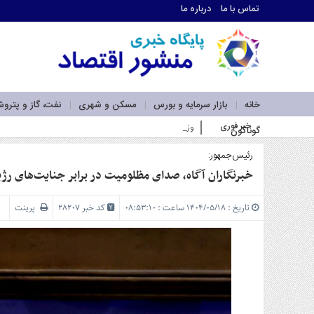
تماس با ما
درباره ما
اطلاعات
تماس
تماس
با
ما
خانه
بازار سرمایه و بورس
مسکن و شهری
نفت، گاز و پترو
درباره
خبر فوری
وزیر صمت بر گسترش همکاری‌های اقتصادی تهران و اسلام‌آباد
گوناگون
ما
سرویس
ها
رئیس‌جمهور:
خانه
خبرنگاران آگاه، صدای مظلومیت در برابر جنایت‌های ر
بازار
سرمایه
تاریخ : ۱۴۰۴/۰۵/۱۸ ساعت : ۰۸:۵۳:۱۰
کد خبر 28207
پرینت
و
بورس
مسکن
و
شهری
نفت،