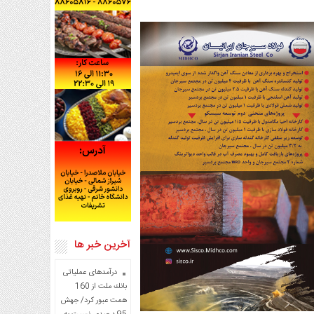
آخرین خبر ها
درآمدهای عملیاتی
بانك ملت از 160
همت عبور كرد/ جهش