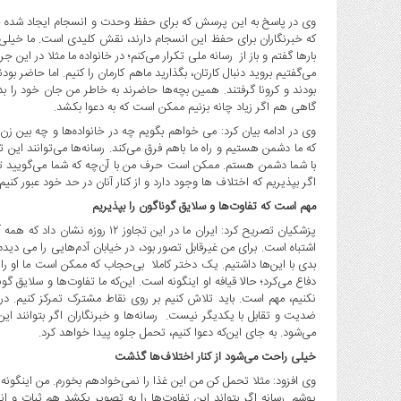
وی در پاسخ به این پرسش که برای حفظ وحدت و انسجام ایجاد شده خبر
که خبرنگاران برای حفظ این انسجام دارند، نقش کلیدی است. ما خیلی ن
می‌گفتیم بروید دنبال کارتان، بگذارید ماهم کارمان را کنیم. اما حاضر بو
بودند و کرونا گرفتند. همین بچه‌ها حاضرند به خاطر من جان خود را ب
گاهی هم اگر زیاد چانه بزنیم ممکن است که به دعوا بکشد.
وی در ادامه بیان کرد: می خواهم بگویم چه در خانواده‌ها و چه بین زن
که ما دشمن هستیم و راه ما باهم فرق می‌کند. رسانه‌ها می‌توانند این
با شما دشمن هستم. ممکن است حرف من با آن‌چه که شما می‌گویید تف
اگر بپذیریم که اختلاف ها وجود دارد و از کنار آنان در حد خود عبور ک
مهم است که تفاوت‌ها و سلایق گوناگون را بپذیریم
پزشکیان تصریح کرد: ایران ما در این
اشتباه است. برای من غیرقابل تصور بود، در خیابان آدم‌هایی را می دیدم
بدی با این‌ها داشتیم. یک دختر کاملا بی‌حجاب که ممکن است ما او را
دفاع می‌کرد؛ حالا قیافه او اینگونه است. این‌که ما تفاوت‌ها و سلایق گ
نکنیم، مهم است. باید تلاش کنیم بر روی نقاط مشترک تمرکز کنیم. د
ضدیت و تقابل با یکدیگر نیست. رسانه‌ها و خبرنگاران اگر بتوانند این
می‌شود. به جای این‌که دعوا کنیم، تحمل جلوه پیدا خواهد کرد.
خیلی راحت می‌شود از کنار اختلاف‌ها گذشت
وی افزود: مثلا تحمل کن من این غذا را نمی‌خوادهم بخورم. من اینگون
پوشم. رسانه اگر بتواند این تفاوت‌ها را به تصویر بکشد هم ثبات و 