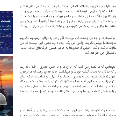
نگاران چه کاری می‌توانند انجام دهند؟ بیان کرد: من فکر می کنم نقشی
قاط مشترک داریم. طبیعتا نقاطی هم داریم که سلایق ما باهم نمی‌خواند.
بارها گفتم و باز از رسانه ملی تکرار می‌کنم؛ در خانواده ما مثلا در این جریان ۱۲ روز جنگ، دختر و داماد من حاضر نبودند یک لحظه من را ترک کنند.
دند با ما حتی تا پای جان بیایند. حتی زمانی که کرونا گرفتم، آمدند پیش من
دهند. اما وقتی باهم بحث می‌کنیم، خیلی وقت‌ها حرف مرا قبول نمی‌کنند.
 و شوهرها و چه در جامعه، قرار نیست اگر باهم به توافق نرسیدیم بگوییم
 تفاوت‌ها را روشن بگویند. وقتی من یک ایده دارم، معنی این نیست که من
اوت داشته باشد. خیلی از طلاق‌ها به خاطر همین حرف‌های ساده است.
نیم، مشکل حل خواهد شد.
 تجاوز ۱۲ روزه نشان داد که همه آدم‌هایی که ما تصور می کنیم که ایران ما و یا حتی رهبری را قبول ندارند،
 که پلاکارد به دست گرفته بودند و می‌گفتند جانم فدای رهبر که ما برخورد
 قبول نداشته باشیم، پشت رهبری ایستاد و از ایران و تمامیت خاک ایران
وناگون را بپذیریم و این تفاوت‌ها و سلایق گوناگونی را به چشم دشمنی نگاه
ر یکسری جاها حتما باهم اختلاف داریم. این اختلاف‌ها به معنی دشمنی،
 را به شکل شفاف بین ما و مردم اعلام کنند، دعواها تبدیل به گفت‌وگوها
ه به مسافرت نخواهم رفت. من این لباسی که شما می پوشید را اینگونه نمی
انسجام خانوادگی و هم انسجام در جامعه را می‌توانیم تقویت کنیم. خیلی