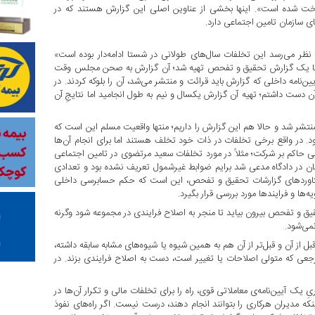
خت شده است». اینها بخشی از عناوین اصلی این گزارش هستند که در
 سازمان تامین اجتماعی دارد.
 نظر می‌رسد این تخلفات سال‌های طولانی در شستا ادامه‌دار بوده است»
ساله قبل از سال ۹۰، از کل سازمان و شستا یک گزارش تحقیق و تفحص تهیه شد؛ آن گزارش به صحن مجلس وقت
‌نامه داخلی که گزارش باید قرائت و منتشر می‌شد، آن را بلوکه کردند. در
ن دست داشتم؛ تهیه آن گزارش یکسال و نیم به طول انجامید اما نتایجِ آن
نتشر شد و حالا هم این گزارش را داریم؛ منتها واقعیت مسلم این است که
 در واقع برخی تخلفات در ذات خود تخلف هستند اما برای انجام آن‌ها
ریتی حاکم بر شرکت؛ مثلاً در مورد تخلفات سعید مرتضوی در تامین اجتماعی
ایشان در دادگاه مدعی شد برایم ضوابط غیرشمول تعریف نشده بود و تعدادی
از دستاوردهای گزارشات تحقیق و تفحص، این است که حکم حسابرسی داخلی
ها و فرایندها مورد بررسی قرار بگیرد.
یق و تفحص بیرون بیاید تا منجر به اصلاح فرایندی در مجموعه شود وگرنه
می‌شود.
 از آن و قبل‌تر از آن هم به همین شیوه یا شیوه‌های مشابه سابقه داشته،
جعی که متولی اصلاحات یا تغییر است، دست به اصلاح فرایندی بزند. در
 یک آیین‌نامه‌ی معاملاتی قوی، راه را برای تخلفات مالی و تکرار آن‌ها در
 اینکه مدیران هرکاری را بتوانند انجام دهند، درست نیست. اگر راه‌های نفوذ