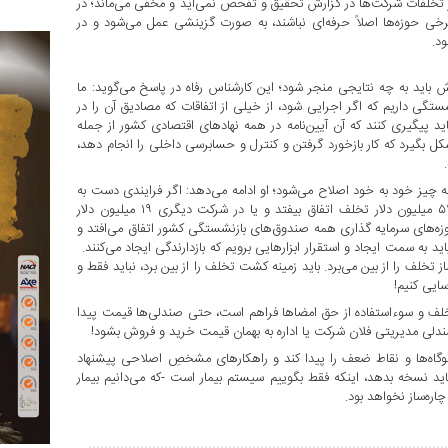
ز تخلفات شرکت‌ها در گزارش تحقیق و تفحص نمی‌آید و مخفی می‌ماند؛ در
حوزه‌ها اصلاً حرفه‌ای نباشند، به صورت گزینشی عمل می‌شود و در
د.
ش باید به چه نتایجی منجر شود؛ این کارشناس رفاه در پاسخ می‌گوید: ما
شستگی داریم که اگر اجرایی شود، از خیلی از اتفاقات که مصادیق آن را در
اید پیگیری کنند که آن آیین‌نامه در همه نهادهای اقتصادی کشور از جمله
ل بگیرد که کار بازخورد گرفتن و کنترل و حسابرسی داخلی را انجام دهد،
مه چیز خود به خود اصلاح می‌شود؛ او ادامه می‌دهد: اگر فرایندی دست به
اصلاح بزنند دیگر شاهد این نخواهیم بود که در یک شرکت شستا ۵۹ میلیون دلار تخلف اتفاق بیفتد و یا در شرکت دیگری ۱۹ میلیون دلار
زه‌های سرمایه گذاری همه صندوق‌های بازنشستگی کشور اتفاق می‌افتد و
باید به سمت ایجاد و استقرار ابزارهایی برویم که بازدارندگی ایجاد می‌کنند.
از تخلف را از بین می‌برد. باید زمینه کشت تخلف را از بین برد، نباید فقط و
ایی کنیم!
لف و سوءاستفاده از حق امضاها فراهم است، حتی صندلی‌ها قیمت پیدا
ندلی مدیریتی فلان شرکت یا اداره به بهمان قیمت خرید و فروش بشود!
 گلوگاه‌ها و نقاط ضعف را پیدا کند و راهکارهای مشخصِ اصلاحی پیشنهاد
د نسخه بدهد، اینکه فقط بگوییم سیستم بیمار است -که می‌دانیم بیمار
اره‌ساز نخواهد بود.