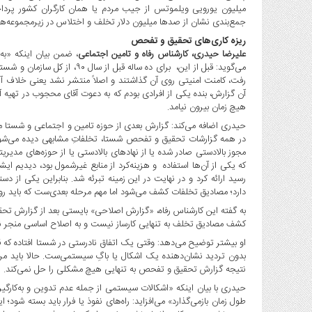
صنایع
میلیون یورویی ویلموتس از جیب مردم یا همان کارگران کشور پردا
غذایی
جمع‌بندی نشان از صدها میلیون دلار تخلف و اختلاس در زیرمجموعه‌های
سیاسی
ریزه کاری‌های تحقیق و تفحص
علیرضا حیدری، کارشناس رفاه و تامین اجتماعی
، ضمن بیان اینکه «به
و
می‌گوید: قبل از این، برای ده 
بین
رفت، کامنت امنیتی روی آن گذاشتند و اصلاً منتشر نشد یعنی خلاف آیین
الملل
آن گزارش، بنده یکی از افرادی بودم که به دعوت آقای محجوب در تهیه آ
نگاه
هیچ زمان بیرون نیامد.
روز
حیدری اضافه می‌کند: گزارش بعدی از حوزه تامین و اجتماعی و شستا م
در همه گزارشات تحقیق و تفحص شستا، تخلفاتِ مشابهی دیده می‌شود.
گوناگون
مجوز بالادستی صادر شده یا از نهادهای بالادستی یا از حوزه‌‌های مدی
که یکی از آن‌ها استفاده و هزینه‌کرد از منابع غیرشمول بود، دیدیم 
رسید ارائه کرد و در نهایت در این زمینه تبرئه شد. بنابراین یکی 
دارد؛ مصادیق تخلفات کشف می‌شود اما مهم مرحله بعدی‌ست که باید رویه‌
به گفته این کارشناس رفاه، «گزارش اصلاحی» بایستی بعد از گزارش تحق
کشف مصادیق تخلف به تنهایی کارساز نیست و به اصلاح اساسی منجر ن
او بیشتر توضیح می‌دهد: وقتی یک اتفاق نادرستی در شستا افتاده که قبل
بدون تردید نشان‌دهنده یک اشکال یا باگِ سیستمی‌ست. حالا باید مر
نتیجه گزارش تحقیق و تفحص به تنهایی هیچ مشکلی را حل نمی‌کند.
حیدری با بیان اینکه «اشکالات سیستمی از جمله عدم تدوین و به‌کارگیریِ
طول زمان بازمی‌گذارد» می‌افزاید: راه‌های نفوذ یا فرار باید بسته شود؛