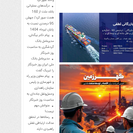
واحد عبور کرد
درآمدهای عملیاتی
بانك ملت از 160
همت عبور كرد/ جهش
95 درصدی نسبت به
پایان تیرماه 1404
پیام دکتر بیگدلی،
مدیرعامل بانک
گردشگری به مناسبت
روز خبرنگار
مدیرعامل بانک
ملی ایران روز خبرنگار
را تبریک گفت
پیام معاون وزیر راه
و شهرسازی و رئیس
سازمان راهداری
وحمل‌ونقل جاده‌ای به
مناسبت روز خبرنگار
عنوانش مهم
نیست!
رسانه‌ها در تحقق
عدالت ارتباطی نقش
راهبردی دارند