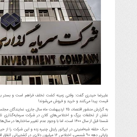
گاز
و
پتروشیمی
صنعت
و
خودرو
استارت
آپ
و
فن
آوری
بانک
،
علیرضا حیدری گفت: وقتی زمینه کشت تخلف فراهم است و بستر برای
بیمه
قیمت پیدا می‌کنند و خرید و فروش می‌شوند!
و
به گزارش منشور اقتصاد، ۲۵ اردیبهشت ماه سال جاری
ارز
نشان از تخلفات بزرگ و اختلاس‌های کلان در شرکت سرمایه‌گذاری تا
دیجیتال
شستا قبل از سال ۱۴۰۰ است، اما با وجودِ عدم تغییر ساختارها در سال‌های بعدتر، احتمال تداوم این تخلفات جدی‌ست.
کشاورزی
«یک حلقه شبه‌امنیتی در اپراتور رایتل چنبره زده و این شرکت را از ح
و