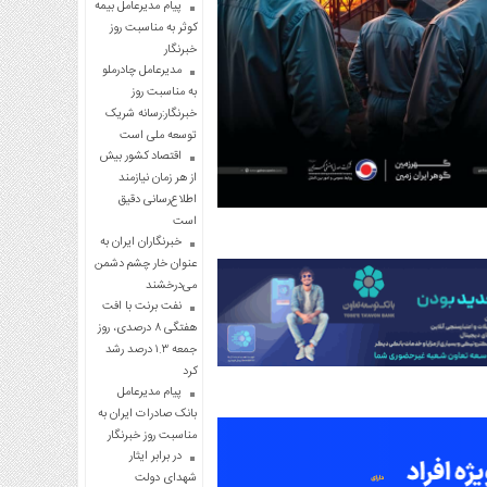
پیام مدیرعامل بیمه
کوثر به مناسبت روز
خبرنگار
مدیرعامل چادرملو
به مناسبت روز
خبرنگار:رسانه شریک
توسعه ملی است
اقتصاد کشور بیش
از هر زمان نیازمند
اطلاع‌رسانی دقیق
است
خبرنگاران ایران به
عنوان خار چشم دشمن
می‌درخشند
نفت برنت با افت
هفتگی ۸ درصدی، روز
جمعه ۱.۳ درصد رشد
کرد
پیام مدیرعامل
بانک صادرات ایران به
مناسبت روز خبرنگار
در برابر ایثار
شهدای دولت