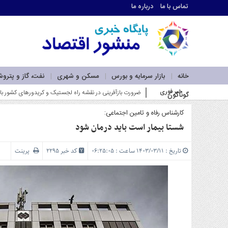
تماس با ما
درباره ما
اطلاعات
تماس
تماس
با
ما
خانه
بازار سرمایه و بورس
مسکن و شهری
نفت، گاز و پترو
درباره
خبر فوری
وزیر صمت بر گسترش همکاری‌های _
گوناگون
ما
سرویس
ها
کارشناس رفاه و تامین اجتماعی:
خانه
شستا بیمار است باید درمان شود
بازار
سرمایه
تاریخ : ۱۴۰۳/۰۳/۱۱ ساعت : ۰۶:۲۵:۰۵
کد خبر 2295
پرینت
و
بورس
مسکن
و
شهری
نفت،