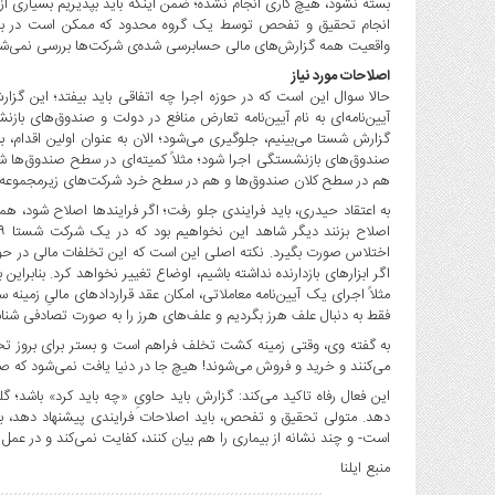
بسته نشود، هیچ کاری انجام نشده؛ ضمن اینکه باید بپذیریم بسیاری ا
انجام تحقیق و تفحص توسط یک گروه محدود که ممکن است در برخی 
واقعیت همه گزارش‌های مالی حسابرسی شده‌ی شرکت‌ها بررسی نمی‌شو
اصلاحات مورد نیاز
حالا سوال این است که در حوزه اجرا چه اتفاقی باید بیفتد؛ این گزار
آیین‌نامه‌ای به نام آیین‌نامه تعارض منافع در دولت و صندوق‌های بازن
گزارش شستا می‌بینیم، جلوگیری می‌شود؛ الان به عنوان اولین اقدام، ب
صندوق‌های بازنشستگی اجرا شود؛ مثلاً کمیته‌ای در سطح صندوق‌ها شک
هم در سطح کلان صندوق‌ها و هم در سطح خرد شرکت‌های زیرمجموعه.
به اعتقاد حیدری، باید فرایندی جلو رفت؛ اگر فرایندها اصلاح شود، ه
اختلاس صورت بگیرد. نکته اصلی این است که این تخلفات مالی در حو
اگر ابزارهای بازدارنده نداشته باشیم، اوضاع تغییر نخواهد کرد. بنابراین 
مثلاً اجرای یک آیین‌نامه معاملاتی، امکان عقد قراردادهای مالیِ زمینه س
فقط به دنبال علف هرز بگردیم و علف‌های هرز را به صورت تصادفی شناس
به گفته وی، وقتی زمینه کشت تخلف فراهم است و بستر برای بروز تخ
می‌کنند و خرید و فروش می‌شوند! هیچ جا در دنیا یافت نمی‌شود که ص
این فعال رفاه تاکید می‌کند: گزارش باید حاویِ «چه باید کرد» باشد؛
دهد. متولی تحقیق و تفحص، باید اصلاحات فرایندی پیشنهاد دهد، بای
است- و چند نشانه از بیماری را هم بیان کنند، کفایت نمی‌کند و در عمل چ
منبع ایلنا