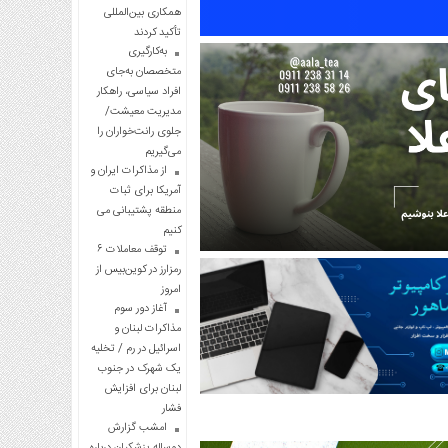
همکاری بین‌المللی
تأکید کردند
به‌کارگیری
متخصصان به‌جای
افراد سیاسی، راهکار
مدیریت معیشت/
جلوی رانت‌خواران را
می‌گیریم
از مذاکرات ایران و
آمریکا برای ثبات
منطقه پشتیبانی می
کنیم
توقف معاملات ۶
رمزارز در کوین‌بیس از
امروز
آغاز دور سوم
مذاکرات لبنان و
اسرائیل در رم / تخلیه
یک شهرک در جنوب
لبنان برای افزایش
فشار
امشب گزارش