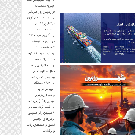
البرز به مناسبت
فرارسیدن روز خبرنگار
دولت با تمام توان
در کنار پزشکیان
ایستاده است
آخرین سود ۲۷.۷
درصدی «اندوخته
توسعه صادرات
آرمانی» واریز شد؛ نرخ
جدید ۲۹.۱ درصد
اتحادیه اروپا ۵
فعال صنایع دفاعی
روسیه را تحریم کرد
۷۳۸۰ دستگاه
اتوبوس برای
جابه‌جایی زائران
اربعین به‌ کارگیری شد
ثبت تردد بیش از
۶ میلیون زائر حسینی
از مرزهای اربعینی
کشور در سفرهای رفت
و برگشت