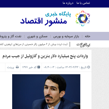
تماس با ما
درباره ما
اطلاعات
تماس
تماس
با
ما
خانه
بازار سرمایه و بورس
مسکن و شهری
نفت، گاز و پترو
درباره
خبر فوری
ثبت تردد بیش از ۶ میلیون زائر حسینی از مرزهای اربعینی کشور در سفرهای رفت و برگشت_
گوناگون
ما
سرویس
ها
واردات پنج میلیارد دلار بنزین و گازوئیل از جیب مردم
خانه
بازار
تاریخ : ۱۴۰۳/۰۲/۲۲ ساعت : ۰۸:۴۰:۰۳
کد خبر 1371
پرینت
سرمایه
و
بورس
مسکن
و
شهری
نفت،