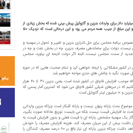
رد دلار برای واردات بنزین و گازوئیل پیش بینی شده که بخش زیادی از
درآمدهای کشور را از بودجه عمومی کشور به خود اختصاص می دهد و این مبلغ از جیب همه مردم می رود و این درحالی است که نزدیک ۵۰
وص برنامه مجلس برای حل ناترازی بنزین و تغییر و تحول در سهمیه و
دی نیست، دولت برای ساماندهی مصرف بنزین، چه در بخش نفت و چه در
ن جدید از سمت مجلس نیست، البته اگر دولت لایحه ای بیاورد، مجلس
 در کشور مشکلاتی را ایجاد خواهی کرد و تمام صحبت هایی که در حوزه
ئیل صورت نگید با چالش های جدی مواجه خواهیم شد.
وی با اشاره به سیستم ناعادلانه توزیع بنزین در کشور، گفت: این مساله موجب افزایش قاچاق در کشور شده است یعنی بنزین ۳۰ تا ۴۰ هزار
یمت ۱۵۰۰ و ۳۰۰۰ هزار تومان عرضه میکنیم که در مرزهای شرقی کشور قاچاق می شود که کمترین آمار رسمی که
زوئیل است.
 موضوع بحث یارانه پنهان نیست و یارانه آشکار است چراکه بنزین وارداتی
: بحث ما افزایش قیمت نیست بلکه می بایست توزیع عادلانه صورت بگیرد،
 و گاز یک سهمیه مشخص یارانه ای با قیمت فعلی و بدون افزایش قیمت به
نیاز داشت بیش از این میزان مصرف کند، هزینه افزایش مصرف را خودش
پرداخت کند و از جیب مردم نباشد، این موضوع روی تورم تاثیر نخواهد داشت چراکه بنزین یارانه ای نیاز بالغ بر ۸۰ درصد مصرف کنندگان را