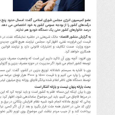
گاز
و
پتروشیمی
عضو کمیسیون انرژی مجلس شورای اسلامی گفت: امسال حدود پنج میلیا
صنعت
و
درصد خانوارهای کشور حتی یک دستگاه خودرو هم ندارند.
خودرو
به گزارش منشور اقتصاد-
مالک شریعتی در حاشیه نمایشگاه نفت، در خص
استارت
قیمت این فراورده نفتی، اظهار کرد: مجلس نیازمند هیچ قانون جدی
آپ
حوزه وزارت صمت تکالیف و اختیارات قانونی دارد و نیازمند قوانی
و
همکاری خواهد کرد.
فن
وی افزود: آنچه روی آن تاکید داریم این است که وضعیت مصرف بنزین
آوری
توسعه کشور انجام می شود اگر مدیریت در حوزه مصرف بنزین و گازو
بانک
تومانی را وارد می کنیم و با ق
،
توسط دستگاه های ناظر اعلام شده بیانگر قاچاق روزانه پنج میلیون لیتر بنزین و ۱۰ میلیون لیتر گا
بیمه
و
بحث یارانه پنهان نیست و یارانه آشکار است
وی با بیان اینکه این مساله ظلم به کشور است و باید توجه کرد که این
ارز
در مرزها قاچاق می کنیم، باید این موضوع ساماندهی شود، اظهار کرد
دیجیتال
زمانی که توزیع عادلانه انجام شود شبیه نظام افزایش پلکانی در برق
کشاورزی
ازای کد ملی در اختیار همه ملت قرار بگیرد و بعد از آن اگر کسی 
و