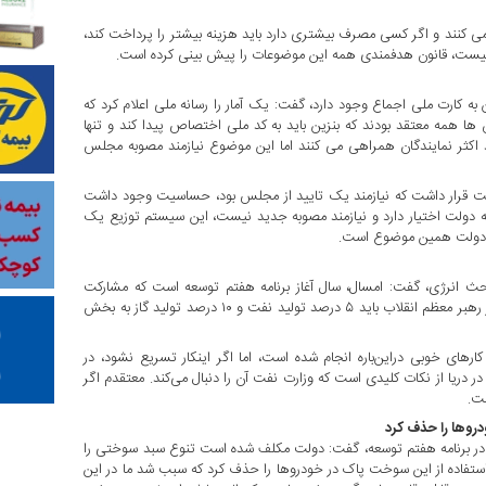
رق یارانه ای استفاده می کنند و اگر کسی مصرف بیشتری دارد باید هزینه بیشتر را پرداخت کند،
نیست، قانون هدفمندی همه این موضوعات را پیش بینی کرده است.
کارت ملی اجماع وجود دارد، گفت: یک آمار را رسانه ملی اعلام کرد که
اسخ آن ها همه معتقد بودند که بنزین باید به کد ملی اختصاص پیدا کند و تنها
د اکثر نمایندگان همراهی می کنند اما این موضوع نیازمند مصوبه مجلس
وزیع عادلانه حامل های انرژی در ماده ۳۱ لایحه دولت قرار داشت که نیازمند یک تایید از مجلس بود، حساسیت وجود داشت
ه دولت اختیار دارد و نیازمند مصوبه جدید نیست، این سیستم توزیع یک
جدی دولت همین موضوع است.
حث انرژی، گفت: امسال، سال آغاز برنامه هفتم توسعه است که مشارکت
بخش خصوصی در تولید نفت و گاز در آن تکلیف شده، لذا طبق دستور رهبر معظم انقلاب باید ۵ درصد تولید نفت و ۱۰ درصد تولید گاز به بخش
کارهای خوبی دراین‌باره انجام شده است، اما اگر اینکار تسریع نشود، در
ر دریا از نکات کلیدی است که وزارت نفت آن را دنبال می‌کند. معتقدم اگر
ت.
دروها را حذف کرد
ه در برنامه هفتم توسعه، گفت: دولت مکلف شده است تنوع سبد سوختی را
استفاده از این سوخت پاک در خودروها را حذف کرد که سبب شد ما در این