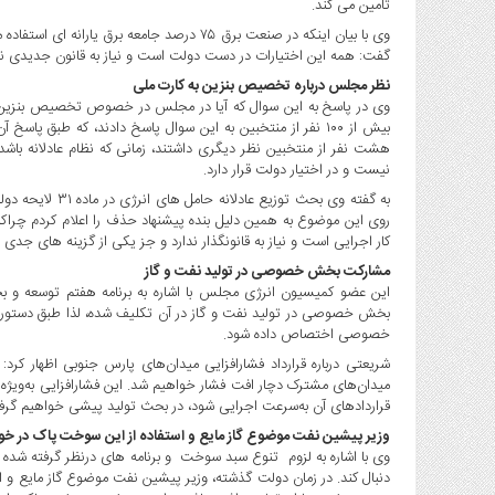
تامین می کند.
صنایع
غذایی
وی با بیان اینکه در صنعت برق ۷۵ درصد جامعه ب
گفت: همه این اختیارات در دست دولت است و نیاز به قانون جدیدی 
سیاسی
نظر مجلس درباره تخصیص بنزین به کارت ملی
و
وی در پاسخ به این سوال که آیا در مجلس در خصوص تخصیص بنزین به 
بین
بیش از ۱۰۰ نفر از منتخبین به این سوال پاسخ دادند، که طبق پ
الملل
هشت نفر از منتخبین نظر دیگری داشتند، زمانی که نظام عادلانه باش
نگاه
نیست و در اختیار دولت قرار دارد.
روز
به گفته وی بحث ت
روی این موضوع به همین دلیل بنده پیشنهاد حذف را اعلام کردم چراک
گوناگون
کار اجرایی است و نیاز به قانونگذار ندارد و جز یکی از گزینه های 
مشارکت بخش خصوصی در تولید نفت و گاز
این عضو کمیسیون انرژی مجلس با اشاره به برنامه هفتم توسعه و ب
خصوصی اختصاص داده شود.
شریعتی درباره قرارداد فشارافزایی میدان‌های پارس جنوبی اظهار کرد: 
میدان‌های مشترک دچار افت فشار خواهیم شد. این فشارافزایی به‌ویژه د
قراردادهای آن به‌سرعت اجرایی شود، در بحث تولید پیشی خواهیم گرف
وزیر پیشین نفت موضوع گاز مایع و استفاده از این سوخت پاک در خو
وی با اشاره به لزوم تنوع سبد سوخت و برنامه های درنظر گرفته شد
دنبال کند. در زمان دولت گذشته، وزیر پیشین نفت موضوع گاز مایع و 