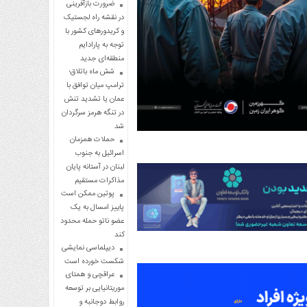
ضرورت بازآفرینی
در نقشه راه لجستیک
و کریدورهای کشور با
توجه به پارادایم
منطقه‌ای جدید
شش ماه باتلاق؛
ترامپ میان توافق با
عمان یا تشدید تنش
در تنگه هرمز سرگردان
شد
حملات همزمان
اسرائیل به جنوب
لبنان در آستانه پایان
مذاکرات مستقیم
پوتین ممکن است
پاییز امسال به یک
عضو ناتو حمله محدود
کند
دیپلماسی نمایشی
شکست خورده است
عراقچی و همتای
موریتانیایی بر توسعه
روابط دوجانبه و